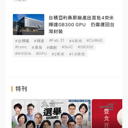
台積亞利桑那廠產出首批4奈米
輝達GB300 GPU 仍需運回台
灣封裝
#Fab 21
#CoWoS
#台積電
#輝達
#4奈米
#tsmc
#SoIC
#GB300
#鴻海
#緯創
#NVIDIA
#GPU
#2奈米
#1.6奈米
特刊