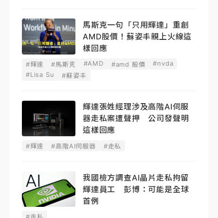
馬斯克一句「只用輝達」重創
AMD股價！蘇姿丰親上火線這
樣回應
#AMD
#nvda
#輝達
#馬斯克
#amd 股價
#Lisa Su
#蘇姿丰
輝達張姓經理涉及高階AI伺服
器走私案遭聲押 公司發聲明
這樣回應
#輝達
#高階AI伺服器
#走私
我國檢方調查AI晶片走私拘留
輝達員工 彭博：可能是全球
首例
#走私