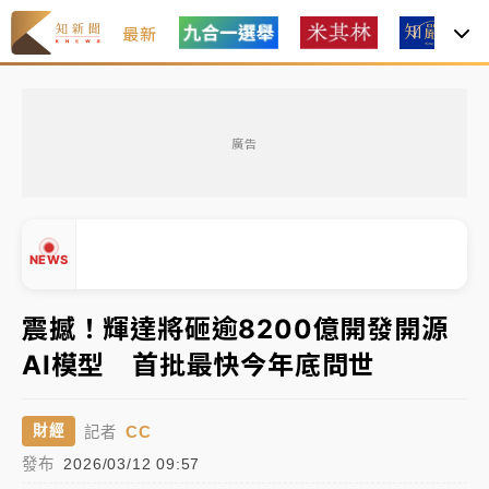
最新
女律師陳昱瑄詐慈濟10億！黃金158kg遭查扣畫面曝光
廣告
暑假過三周才推「E宿新北打卡趣」！抽獎程序複雜 觀
旅局回應了
中信慈善基金會想增加董事人數！辜仲諒向法院聲請遭
NEWS
駁 理由曝光
故宮《龍藏經》特展第2檔！今線上預約開賣一度塞車
震撼！輝達將砸逾8200億開發開源
周六起展出延長至晚上7時
AI模型 首批最快今年底問世
台東農業處長涉圖利渡假村！東檢抗告成功 今重開羈
▲
押庭
▼
CC
財經
記者
父親節泡湯了！中颱白海豚雨彈轟3天 「紅到發紫」降
發布
2026/03/12 09:57
雨熱區曝