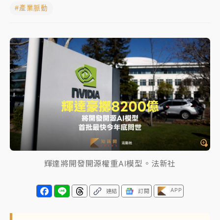
#產業脈動
女律師陳昱瑄詐慈濟10億！黃金158kg遭查扣畫面曝光
暑假過三周才推「E宿新北打卡趣」！抽獎程序複雜 觀
旅局回應了
中信慈善基金會想增加董事人數！辜仲諒向法院聲請遭
駁 理由曝光
故宮《龍藏經》特展第2檔！今線上預約開賣一度塞車
周六起展出延長至晚上7時
台東農業處長涉圖利渡假村！東檢抗告成功 今重開羈
押庭
輝達將開發開源權重AI模型。法新社
父親節泡湯了！中颱白海豚雨彈轟3天 「紅到發紫」降
雨熱區曝
APP
連結
訂閱