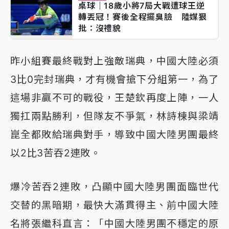
桌球｜18歲小將7局大戰遭球王逆
轉丟冠！賽後全程擺臭臉 陸媒狠
批：沒禮貌
昨小組賽最終戰對上強敵瑞典，中國大陸必須
3比0完封瑞典，才有機會搶下分組第一，為了
這場非贏不可的戰役，王楚欽再度上陣，一人
獨扛兩點勝利，但隊友不爭氣，林詩棟與梁靖
崑全都敗給瑞典對手，導致中國大陸男團最終
以2比3苦吞2連敗。
爆冷苦吞2連敗，凸顯中國大陸男團面臨世代
交替的黑暗期，最快大滿貫得主、前中國大陸
名將張繼科直言：「中國大陸男團不穩定的原