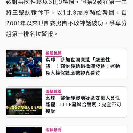
戰對英國輕鬆以3比0橫掃，但第2戰在第一主
將王楚欽輪休下，以1比3爆冷輸給韓國，自
2001年以來世團賽男團不敗神話破功，爭奪分
組第一排名拉警報。
編輯推薦
桌球｜參加世團賽遭「嚴重性
騷」！鄭怡靜透過律師發聲：運動
員人權保護應被認真看待
編輯推薦
桌球｜鄭怡靜賽前疑遭安檢人員性
騷擾 ITTF發聯合聲明：完全不可
接受
編輯推薦