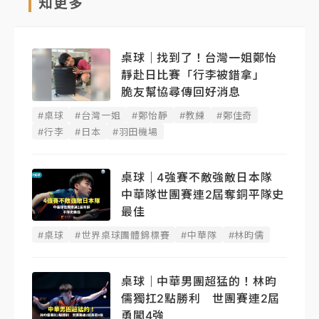
知更多
桌球｜找到了！台灣一姐鄭怡
靜赴日比賽「行李被錯拿」
脆友幫協尋傳回好消息
#桌球
#台灣一姐
#鄭怡靜
#教練
#鄭佳奇
#行李
#日本
#羽田機場
桌球｜4強賽不敵強敵日本隊
中華隊世團賽連2屆奪銅平隊史
最佳
#桌球
#世界桌球團體錦標賽
#中華隊
#林昀儒
桌球｜中華男團超猛的！林昀
儒獨扛2點勝利 世團賽連2屆
勇闖4強