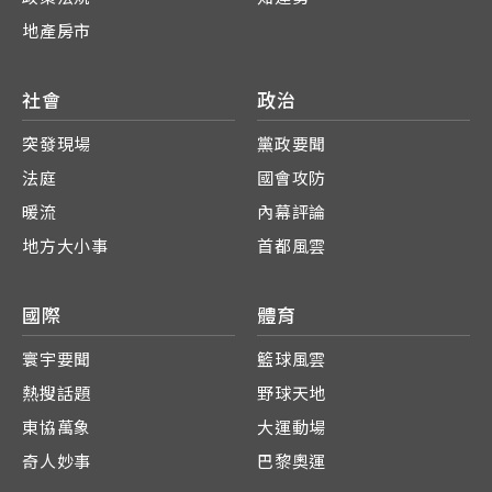
地產房市
社會
政治
突發現場
黨政要聞
法庭
國會攻防
暖流
內幕評論
地方大小事
首都風雲
國際
體育
寰宇要聞
籃球風雲
熱搜話題
野球天地
東協萬象
大運動場
奇人妙事
巴黎奧運