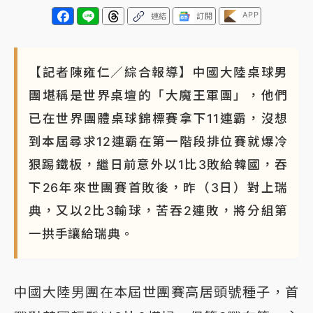
APP
連結
訂閱
【記者陳雍仁／綜合報導】中國大陸桌球男
團堪稱是世界桌壇的「大魔王軍團」，他們
已在世界團體桌球錦標賽拿下11連霸，沒想
到本屆尋求12連霸在第一階段排位賽就爆冷
狠踢鐵板，繼日前意外以1比3敗給韓國，吞
下26年來世團賽首敗後，昨（3日）對上瑞
典，又以2比3輸球，苦吞2連敗，將分組第
一拱手讓給瑞典。
中國大陸男團在本屆世團賽高居頭號種子，首