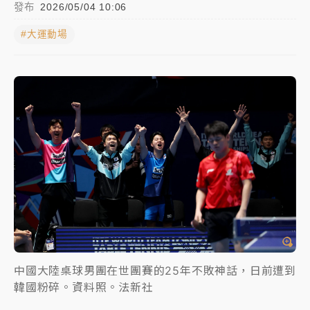
發布
2026/05/04 10:06
日職｜
林安可狀態正好卻因左膝疼痛下二軍 日媒感嘆
#大運動場
「好事多磨」
韓股最壞時期已過？大摩估去槓桿完成逾半 波動率降
至2個月低
「白海豚」雨炸新北！通報109件災情 侯友宜揭這類災
損最多
白海豚挾豪雨狂炸新北！時雨量破百毫米 水塔、雨棚
砸落毀車
中國大陸桌球男團在世團賽的25年不敗神話，日前遭到
韓國粉碎。資料照。法新社