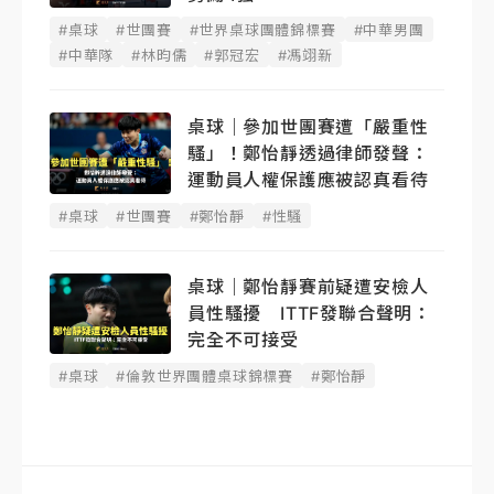
#桌球
#世團賽
#世界桌球團體錦標賽
#中華男團
#中華隊
#林昀儒
#郭冠宏
#馮翊新
桌球｜參加世團賽遭「嚴重性
騷」！鄭怡靜透過律師發聲：
運動員人權保護應被認真看待
#桌球
#世團賽
#鄭怡靜
#性騷
桌球｜鄭怡靜賽前疑遭安檢人
員性騷擾 ITTF發聯合聲明：
完全不可接受
#桌球
#倫敦世界團體桌球錦標賽
#鄭怡靜