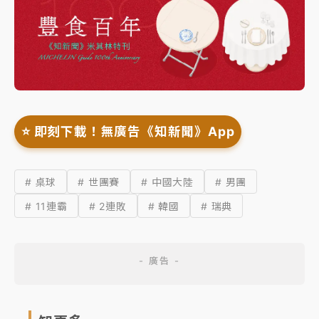
⭐️ 即刻下載！無廣告《知新聞》App
# 桌球
# 世團賽
# 中國大陸
# 男團
# 11連霸
# 2連敗
# 韓國
# 瑞典