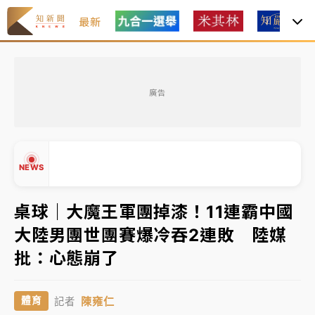
最新
金控第2季海外曝險破31兆創高 日本年增45%居冠
廣告
日職｜
林安可狀態正好卻因左膝疼痛下二軍 日媒感嘆
「好事多磨」
韓股最壞時期已過？大摩估去槓桿完成逾半 波動率降
NEWS
至2個月低
「白海豚」雨炸新北！通報109件災情 侯友宜揭這類災
桌球｜大魔王軍團掉漆！11連霸中國
損最多
大陸男團世團賽爆冷吞2連敗 陸媒
▲
白海豚挾豪雨狂炸新北！時雨量破百毫米 水塔、雨棚
批：心態崩了
▼
砸落毀車
金控第2季海外曝險破31兆創高 日本年增45%居冠
陳雍仁
體育
記者