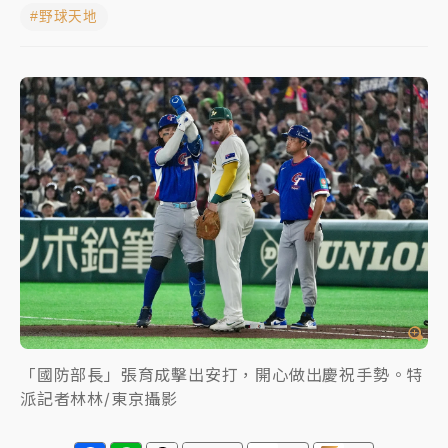
#野球天地
女律師陳昱瑄詐慈濟10億！黃金158kg遭查扣畫面曝光
暑假過三周才推「E宿新北打卡趣」！抽獎程序複雜 觀
旅局回應了
中信慈善基金會想增加董事人數！辜仲諒向法院聲請遭
駁 理由曝光
故宮《龍藏經》特展第2檔！今線上預約開賣一度塞車
周六起展出延長至晚上7時
台東農業處長涉圖利渡假村！東檢抗告成功 今重開羈
押庭
父親節泡湯了！中颱白海豚雨彈轟3天 「紅到發紫」降
雨熱區曝
「國防部長」張育成擊出安打，開心做出慶祝手勢。特
派記者林林/東京攝影