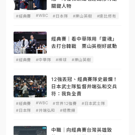
關鍵人物
#WBC
#經典賽
#日本隊
#栗山英樹
#達比修有
經典賽｜看中華隊用「靈魂」
去打台韓戰 栗山英樹好感動
#經典賽
#中華隊
#棒球
#栗山英樹
12強丟冠、經典賽隊史最爛！
日本武士隊監督井端弘和交兵
符：我負全責
#WBC
#經典賽
#世界12強賽
#日本武士隊
#日本隊
#井端弘和
#總教練
中職｜向經典賽台灣英雄致