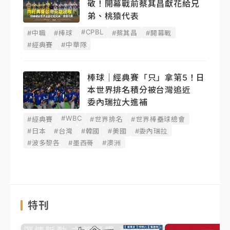
敬！開幕戰前蔡其昌獻花給兄
弟、桃猿代表
#CPBL
#中職
#棒球
#蔡其昌
#開幕戰
#經典賽
#中華隊
棒球｜經典賽「只」拿第5！日
本世界排名積分被台灣追近
委內瑞拉大進補
#WBC
#經典賽
#世界排名
#世界棒壘球總會
#日本
#台灣
#韓國
#美國
#委內瑞拉
#波多黎各
#墨西哥
#澳洲
特刊