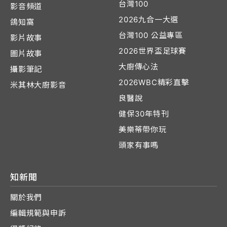
台灣100
影音頻道
2026九合一大選
鴿知窩
台灣100 公益專區
影片故事
2026世界盃足球賽
圖片故事
大廚傳心法
攝影筆記
2026WBC精彩直擊
米其林大廚影音
良醫說
健保30年特刊
美樂蒂帶你玩
頭家有事嗎
知新聞
關於我們
編輯規範與申訴