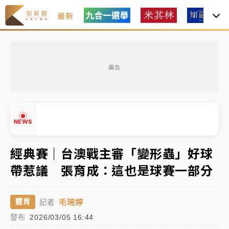
最新
女律師陳昱瑄詐慈濟10億！黃金158kg遭查扣畫面曝光
廣告
暑假過三周才推「E宿新北打卡趣」！抽獎程序複雜 觀
旅局回應了
中信慈善基金會想增加董事人數！辜仲諒向法院聲請遭
NEWS
駁 理由曝光
故宮《龍藏經》特展第2檔！今線上預約開賣一度塞車
經典賽｜台澳戰主審「變形蟲」好球
周六起展出延長至晚上7時
帶惹議 張育成：這也是球賽一部分
台東農業處長涉圖利渡假村！東檢抗告成功 今重開羈
▲
押庭
▼
毛琬婷
體育
記者
父親節泡湯了！中颱白海豚雨彈轟3天 「紅到發紫」降
發布
2026/03/05 16:44
雨熱區曝