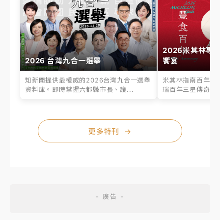
2026米其林專
2026 台灣九合一選舉
饗宴
知新聞提供最權威的2026台灣九合一選舉
米其林指南百年之
資料庫。即時掌握六都縣市長、議...
瑞百年三星傳奇、台
更多特刊
→