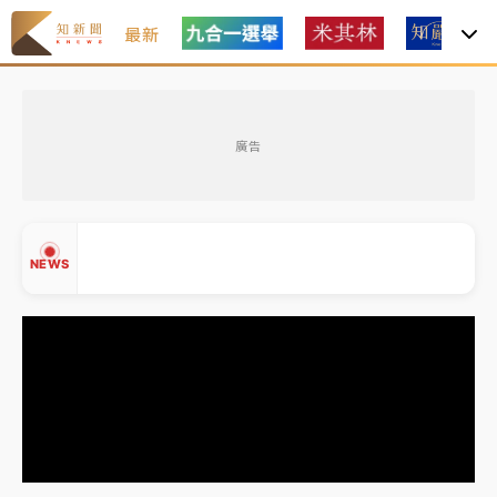
最新
女律師陳昱瑄詐慈濟10億！黃金158kg遭查扣畫面曝光
廣告
暑假過三周才推「E宿新北打卡趣」！抽獎程序複雜 觀
旅局回應了
中信慈善基金會想增加董事人數！辜仲諒向法院聲請遭
NEWS
駁 理由曝光
故宮《龍藏經》特展第2檔！今線上預約開賣一度塞車
周六起展出延長至晚上7時
台東農業處長涉圖利渡假村！東檢抗告成功 今重開羈
▲
押庭
▼
父親節泡湯了！中颱白海豚雨彈轟3天 「紅到發紫」降
雨熱區曝