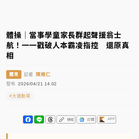
女律師陳昱瑄詐慈濟10億！黃金158kg遭查扣畫面曝光
暑假過三周才推「E宿新北打卡趣」！抽獎程序複雜 觀
體操｜當事學童家長群起聲援翁士
旅局回應了
航！一一戳破人本霸凌指控 還原真
中信慈善基金會想增加董事人數！辜仲諒向法院聲請遭
相
駁 理由曝光
故宮《龍藏經》特展第2檔！今線上預約開賣一度塞車
陳雍仁
體育
記者
周六起展出延長至晚上7時
發布
2026/04/21 14:02
台東農業處長涉圖利渡假村！東檢抗告成功 今重開羈
押庭
#大運動場
父親節泡湯了！中颱白海豚雨彈轟3天 「紅到發紫」降
雨熱區曝
APP
連結
訂閱