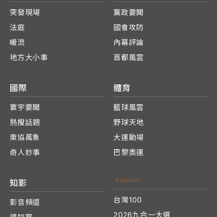
突發現場
黨政要聞
法庭
國會攻防
暖流
內幕評論
地方大小事
首都風雲
國際
體育
寰宇要聞
籃球風雲
熱搜話題
野球天地
東協萬象
大運動場
奇人妙事
巴黎奧運
知影
台灣100
影音頻道
2026九合一大選