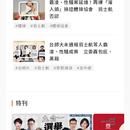
霸凌、性騷案延燒！再爆「灌
人頭」操控體操協會 翁士航
否認
#體操
#翁士航
#體操協會
台師大未通報翁士航等人霸
凌、性騷成案 立委轟包庇、
黑箱
#台師大
#翁士航
#麥劉湘涵
#全中運
特刊