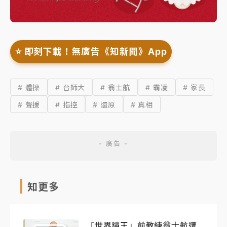
⭐️ 即刻下載！無廣告《知新聞》App
# 體操
# 台師大
# 翁士航
# 霸凌
# 家長
# 聲援
# 指控
# 還原
# 真相
知更多
「世界貓王」前教練翁士航遭