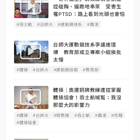
控碰胸、逼跪地奉茶 受害生
罹PTSD：路上看到光頭也會怕
#翁士航
#台師大
#運動競技系
#霸凌
台師大運動競技系爭議連環
爆 教育部成立專案小組挨批
太慢
#體操
#台師大
#運動競技戲
#教育部
體操｜奧運銅牌教練遭控掌握
體操協會！翁士航喊冤：我沒
那麼大的影響力
#體操
#台師大
#總教練
#翁士航
#霸凌
#性騷
#體操協會