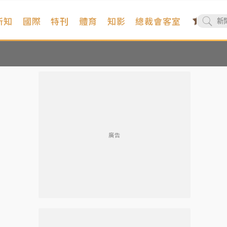
新知
國際
特刊
體育
知影
總裁會客室
廣告