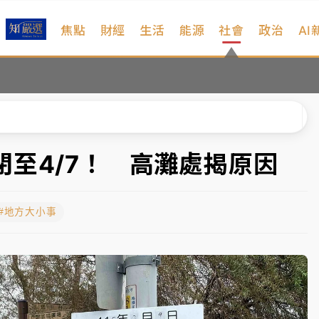
焦點
財經
生活
能源
社會
政治
AI
、低軌衛星及載板皆走弱
院聲請遭駁 理由曝光
一度塞車 周六起展出延長至晚上7時
今重開羈押庭
閉至4/7！ 高灘處揭原因
到發紫」降雨熱區曝
#地方大小事
、低軌衛星及載板皆走弱
院聲請遭駁 理由曝光
一度塞車 周六起展出延長至晚上7時
今重開羈押庭