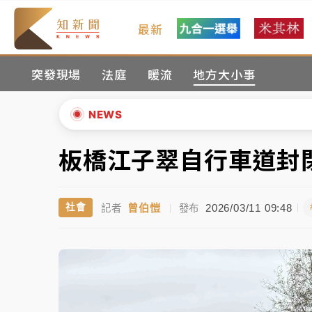
最新
台積電殺35元、台股跌近300點 被動元件
突發現場
法庭
暖流
地方大小事
中信慈善基金會想增加董事人數！辜仲諒向法
故宮《龍藏經》特展第2檔！今線上預約開賣
NEWS
台東農業處長涉圖利渡假村！東檢抗告成功 
板橋江子翠自行車道封
▲
父親節泡湯了！中颱白海豚雨彈轟3天 「紅
▼
曾伯愷
2026/03/11 09:48
社會
記者
|
發布
台積電殺35元、台股跌近300點 被動元件
中信慈善基金會想增加董事人數！辜仲諒向法
故宮《龍藏經》特展第2檔！今線上預約開賣
台東農業處長涉圖利渡假村！東檢抗告成功 