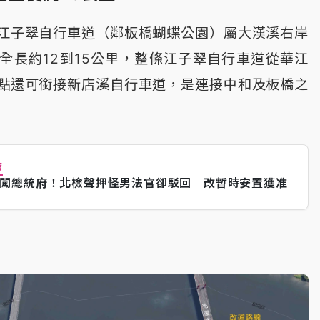
江子翠自行車道（鄰板橋蝴蝶公園）屬大漢溪右岸
全長約12到15公里，整條江子翠自行車道從華江
點還可銜接新店溪自行車道，是連接中和及板橋之
薦
闖總統府！北檢聲押怪男法官卻駁回 改暫時安置獲准