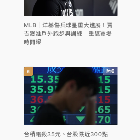
MLB｜洋基傷兵球星重大進展！賈
吉獲准戶外跑步與訓練 重返賽場
時間曝
財經
台積電殺35元、台股跌近300點