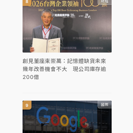
財經
創見董座束崇萬：記憶體缺貨未來
幾年改善機會不大 現公司庫存逾
200億
國際