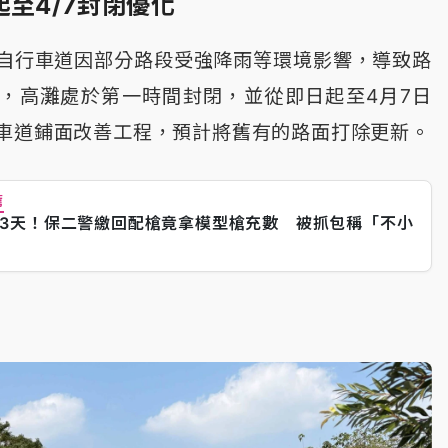
至4/7封閉優化
自行車道因部分路段受強降雨等環境影響，導致路
，高灘處於第一時間封閉，並從即日起至4月7日
車道鋪面改善工程，預計將舊有的路面打除更新。
薦
3天！保二警繳回配槍竟拿模型槍充數 被抓包稱「不小