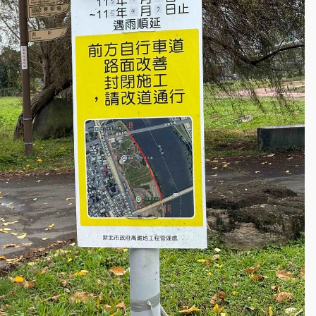
到發紫」降雨熱區曝