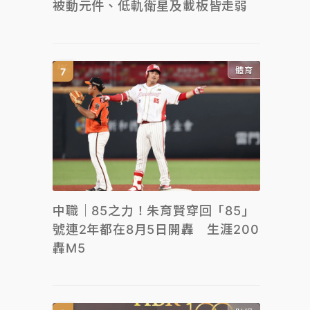
被動元件、低軌衛星及載板皆走弱
體育
中職｜85之力！朱育賢穿回「85」
號連2年都在8月5日開轟 生涯200
轟M5