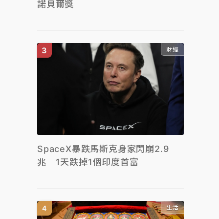
諾貝爾獎
財經
SpaceX暴跌馬斯克身家閃崩2.9
兆 1天跌掉1個印度首富
生活