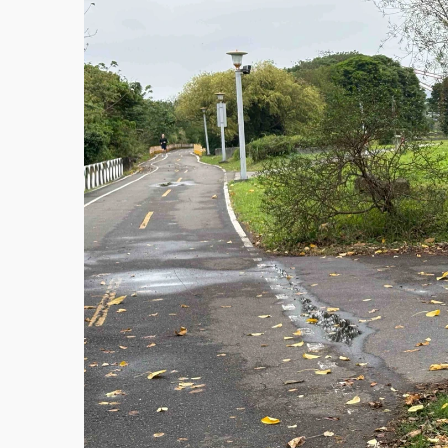
父親節泡湯了！中颱白海豚雨彈轟3天 「紅