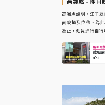
高灘處：即日起
高灘處說明，江子翠
面破損及位移。為此
為止，派員進行自行
編輯推
離職前
心」