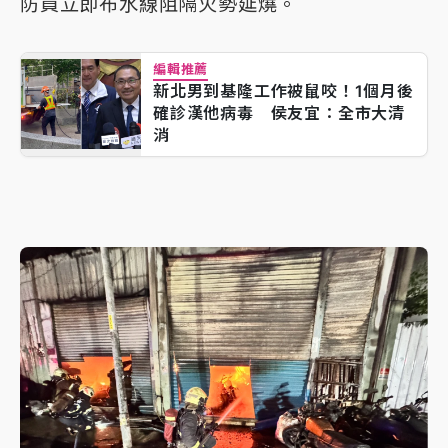
防員立即布水線阻隔火勢延燒。
編輯推薦
新北男到基隆工作被鼠咬！1個月後
確診漢他病毒 侯友宜：全市大清
消