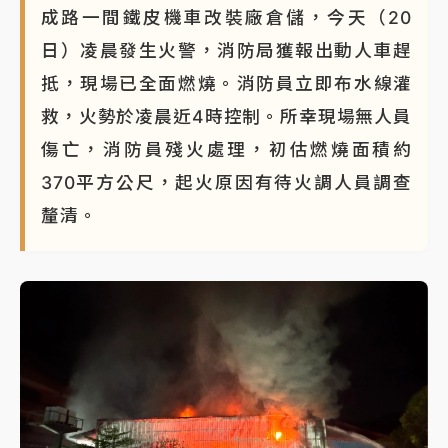
成路一間鐵皮機車改裝廠倉儲，今天（20
日）凌晨發生火警，消防局獲報出動人車趕
抵，現場已全面燃燒。消防員立即布水線灌
救，火勢於凌晨近4時控制。所幸現場無人員
傷亡，消防員殘火處理，初估燃燒面積約
370平方公尺，起火原因有待火調人員調查
釐清。