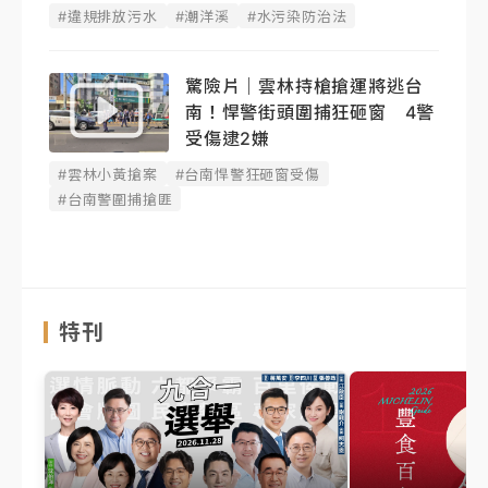
#違規排放污水
#潮洋溪
#水污染防治法
驚險片｜雲林持槍搶運將逃台
南！悍警街頭圍捕狂砸窗 4警
受傷逮2嫌
#雲林小黃搶案
#台南悍警狂砸窗受傷
#台南警圍捕搶匪
特刊