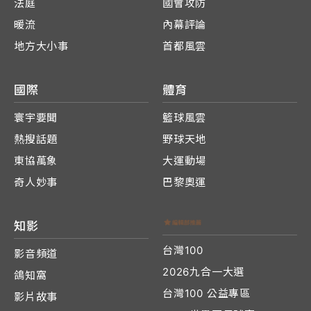
法庭
國會攻防
暖流
內幕評論
地方大小事
首都風雲
國際
體育
寰宇要聞
籃球風雲
熱搜話題
野球天地
東協萬象
大運動場
奇人妙事
巴黎奧運
知影
台灣100
影音頻道
2026九合一大選
鴿知窩
台灣100 公益專區
影片故事