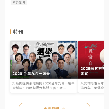
#李在明
特刊
2026米其林專
2026 台灣九合一選舉
饗宴
知新聞提供最權威的2026台灣九合一選舉
米其林指南百年之
資料庫。即時掌握六都縣市長、議...
瑞百年三星傳奇、台
更多特刊
→