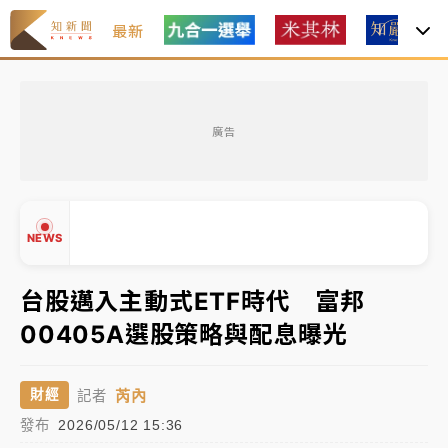
最新
獨家｜
和欣客運總裁逝世！少東涉洗錢遭收押 戴手銬
腳鐐提前奔靈堂畫面曝
廣告
處置制度大變革！ 證交所今起縮短股票「關禁閉」天
數與撮合時間
才續任就飛美國大學面試 清大校長高為元致歉：機會
NEWS
到來時引起我的好奇
白海豚颱風解除海警 西南風來了！4縣市大雨特報、各
台股邁入主動式ETF時代 富邦
地午後雷雨
00405A選股策略與配息曝光
分析｜
7月營收甫首破單月9000億元下半年續旺指
▲
標？ 鴻海本週法說法人關注的四大重點
▼
芮內
財經
記者
NBA｜
傳奇名帥驚傳離世！曾以「瘋狂籃球」震撼聯
發布
2026/05/12 15:36
盟 兩大愛徒向他致