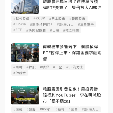
韓股震完換日股？鎧俠單股槓
桿ETF要來了 雙倍放大AI賭注
#KOSP
#鎧俠股價
#日本股市
#韓國股市
#Kioxia
#單股槓桿ETF
#SK海力士
#三星電子
#ETF
#快閃記憶體
#日股
#韓國指數
南韓穩市多管齊下 個股槓桿
ETF暫停上市、保證金要求翻兩
倍
#南韓
#韓股
#槓桿
#三星
#SK海力士
#保證金
韓股震盪引發亂象！男投資慘
賠行刺YouTuber 李在明喊股
市「很不穩定」
#Kospi
#南韓
#韓股
#槓桿
#三星
#SK海力士