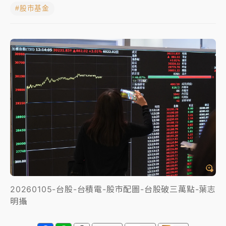
#股市基金
獨家｜
和欣客運總裁逝世！少東涉洗錢遭收押 戴手銬
腳鐐提前奔靈堂畫面曝
處置制度大變革！ 證交所今起縮短股票「關禁閉」天
數與撮合時間
才續任就飛美國大學面試 清大校長高為元致歉：機會
到來時引起我的好奇
白海豚颱風解除海警 西南風來了！4縣市大雨特報、各
地午後雷雨
分析｜
7月營收甫首破單月9000億元下半年續旺指
標？ 鴻海本週法說法人關注的四大重點
NBA｜
傳奇名帥驚傳離世！曾以「瘋狂籃球」震撼聯
盟 兩大愛徒向他致
20260105-台股-台積電-股市配圖-台股破三萬點-葉志
明攝