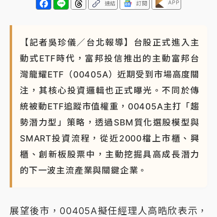
APP
連結
訂閱
【記者吳珍儀／台北報導】台股正式進入主
動式ETF時代，富邦投信推出的主動富邦台
灣龍耀ETF（00405A）近期受到市場高度關
注，其核心投資邏輯也正式曝光。不同於傳
統被動ETF追蹤市值權重，00405A主打「趨
勢潛力型」策略，透過SBM質化選股模型與
SMART投資流程，從近2000檔上市櫃、興
櫃、創新板股票中，主動挖掘具高成長潛力
的下一波主流產業與關鍵企業。
展望後市，00405A擬任經理人高晧欣表示，