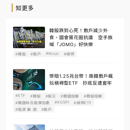
知更多
韓股跌到心死！散戶減少外
食、國會擺花圈抗議 空手族
喊「JOMO」好快樂
#Kospi
#韓股
#散戶
#槓桿
慘賠1.25兆台幣！南韓散戶瘋
玩槓桿型ETF 抄底反遭套牢
#ETF
#韓股
#股災
#韓國熔斷
#韓股熔斷
#KOSPI
#韓國綜合股價指數
#槓桿ETF
#融資 斷 頭
#散戶