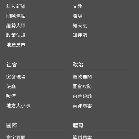
科技新知
文教
國際焦點
職場
趨勢大師
知天氣
政策法規
知運勢
地產房市
社會
政治
突發現場
黨政要聞
法庭
國會攻防
暖流
內幕評論
地方大小事
首都風雲
國際
體育
寰宇要聞
籃球風雲