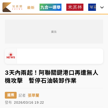
最新
女律師陳昱瑄詐慈濟10億！黃金158kg遭查扣畫面曝光
廣告
暑假過三周才推「E宿新北打卡趣」！抽獎程序複雜 觀
旅局回應了
中信慈善基金會想增加董事人數！辜仲諒向法院聲請遭
NEWS
駁 理由曝光
故宮《龍藏經》特展第2檔！今線上預約開賣一度塞車
3天內兩起！阿聯關鍵港口再遭無人
周六起展出延長至晚上7時
機攻擊 暫停石油裝卸作業
台東農業處長涉圖利渡假村！東檢抗告成功 今重開羈
▲
押庭
▼
張翠蘭
國際
記者
父親節泡湯了！中颱白海豚雨彈轟3天 「紅到發紫」降
發布
2026/03/16 19:22
雨熱區曝