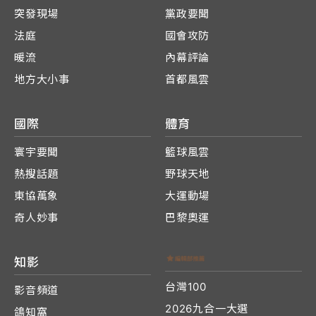
突發現場
黨政要聞
法庭
國會攻防
暖流
內幕評論
地方大小事
首都風雲
國際
體育
寰宇要聞
籃球風雲
熱搜話題
野球天地
東協萬象
大運動場
奇人妙事
巴黎奧運
知影
台灣100
影音頻道
2026九合一大選
鴿知窩