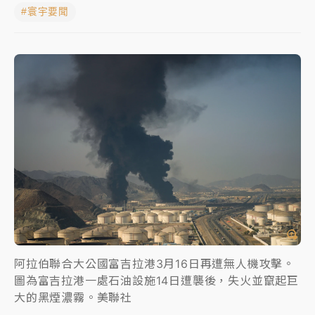
#寰宇要聞
女律師陳昱瑄詐慈濟10億！黃金158kg遭查扣畫面曝光
暑假過三周才推「E宿新北打卡趣」！抽獎程序複雜 觀
旅局回應了
中信慈善基金會想增加董事人數！辜仲諒向法院聲請遭
駁 理由曝光
故宮《龍藏經》特展第2檔！今線上預約開賣一度塞車
周六起展出延長至晚上7時
台東農業處長涉圖利渡假村！東檢抗告成功 今重開羈
押庭
父親節泡湯了！中颱白海豚雨彈轟3天 「紅到發紫」降
雨熱區曝
阿拉伯聯合大公國富吉拉港3月16日再遭無人機攻擊。
圖為富吉拉港一處石油設施14日遭襲後，失火並竄起巨
大的黑煙濃霧。美聯社