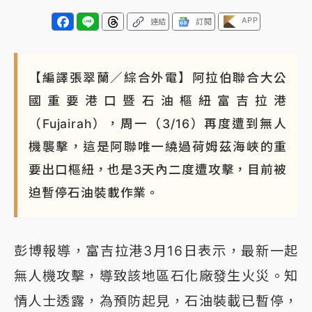
APP
連結
訂閱
【編譯張翠蘭／綜合外電】阿拉伯聯合大公
國重要港口暨石油樞紐富吉拉港
（Fujairah），周一（3/16）再度遭到無人
機襲擊，這是阿聯唯一繞過荷姆茲海峽的重
要出口樞紐，也是3天內二度遭攻擊，目前被
迫暫停石油裝載作業。
彭博報導，富吉拉港3月16日表示，最新一起
無人機攻擊，導致該地區石化廠發生火災。知
情人士透露，為預防起見，石油裝載已暫停，