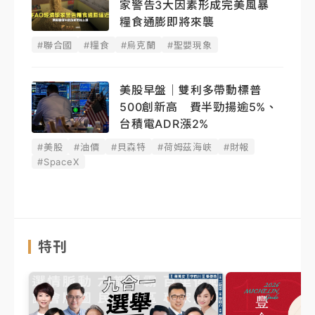
家警告3大因素形成完美風暴
糧食通膨即將來襲
#聯合國
#糧食
#烏克蘭
#聖嬰現象
美股早盤｜雙利多帶動標普
500創新高 費半勁揚逾5%、
台積電ADR漲2%
#美股
#油價
#貝森特
#荷姆茲海峽
#財報
#SpaceX
特刊