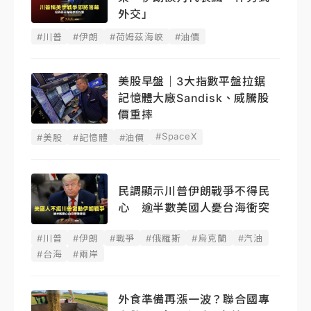
外交」
#川普
#伊朗
#荷姆茲海峽
#油價
美股早盤｜3大指數平盤拉鋸
記憶體大廠Sandisk、威騰股
價重摔
#SpaceX
#美股
#記憶體
#油價
民調顯示川普伊朗戰爭不得民
心 逾半數美國人憂台海衝突
#川普
#伊朗
#戰爭
#俄羅斯
#烏克蘭
#汽油
#台海
#兩岸
外食準備再漲一波？聯合國專