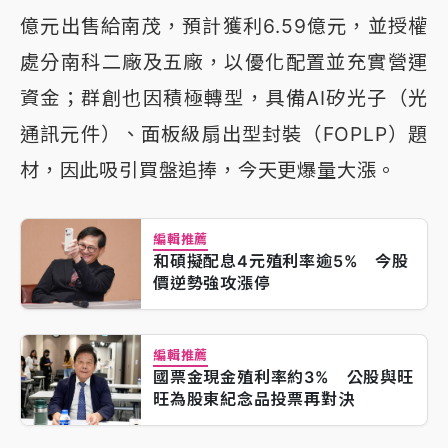
億元出售給南茂，預計獲利6.59億元，並授權
處分南科二廠及五廠，以優化配置並充實營運
資金；群創也因積極轉型，具備AI矽光子（光
通訊元件）、面板級扇出型封裝（FOPLP）題
材，因此吸引買盤追捧，今天更爆量大漲。
編輯推薦
和碩擬配息4元殖利率逾5% 今股
價逆勢強攻漲停
編輯推薦
國票金現金殖利率約3% 公股與旺
旺為股東紀念品投票再對決