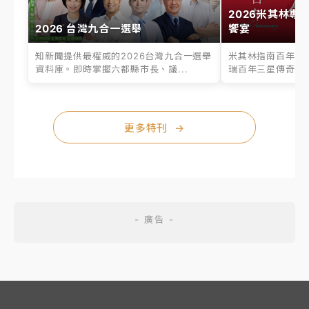
2026米其林專
2026 台灣九合一選舉
饗宴
知新聞提供最權威的2026台灣九合一選舉
米其林指南百年之
資料庫。即時掌握六都縣市長、議...
瑞百年三星傳奇、台
更多特刊
→