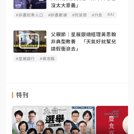
沒太大意義」
#AI
#非農就業人口
#非農數據
#貝萊德
#升息
父親節｜星展銀總經理黃思翰
非典型教養 「天氣好就幫兒
請假衝浪去」
#星展銀行
#黃思翰
特刊