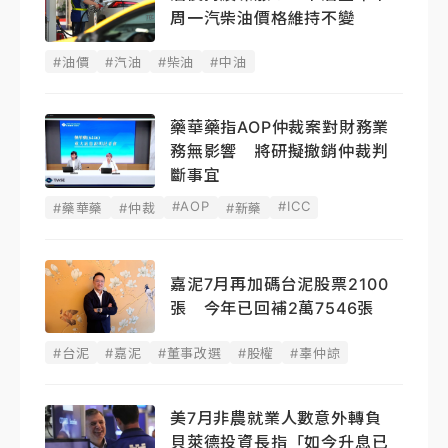
周一汽柴油價格維持不變
#油價
#汽油
#柴油
#中油
藥華藥指AOP仲裁案對財務業
務無影響 將研擬撤銷仲裁判
斷事宜
#AOP
#ICC
#藥華藥
#仲裁
#新藥
嘉泥7月再加碼台泥股票2100
張 今年已回補2萬7546張
#台泥
#嘉泥
#董事改選
#股權
#辜仲諒
美7月非農就業人數意外轉負
貝萊德投資長指「如今升息已