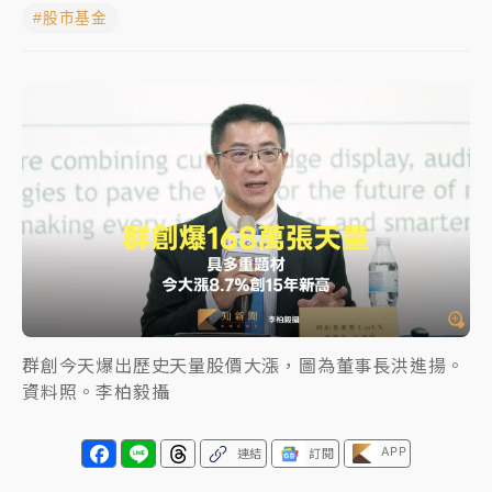
#股市基金
中颱白海豚進逼！台北喜來登圍籬傾倒砸傷人 民權西
路鷹架倒塌壓2車
有片｜
白海豚暴風圈逼近！新北淡水赫見龍捲風 榕樹
連根拔起
中颱白海豚風雨來了！中部以北防豪雨 今晚、明天影
響最劇烈
白海豚逼近！北市水門只出不進 未移置車輛最高罰
4800＋拖吊費
群創今天爆出歷史天量股價大漲，圖為董事長洪進揚。
資料照。李柏毅攝
APP
連結
訂閱