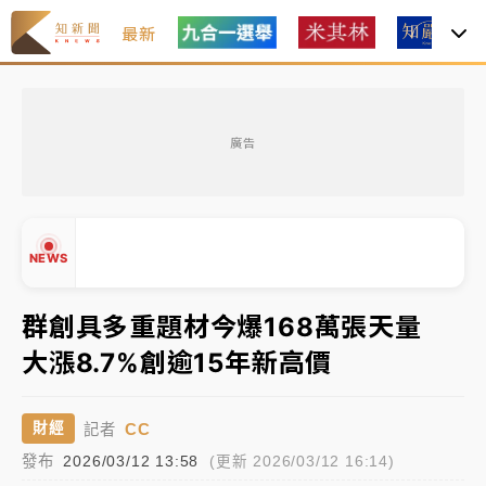
最新
油價持續凍漲！ 中油宣布下周一汽柴油價格維持不變
廣告
中颱白海豚進逼！台北喜來登圍籬傾倒砸傷人 民權西
路鷹架倒塌壓2車
有片｜
白海豚暴風圈逼近！新北淡水赫見龍捲風 榕樹
NEWS
連根拔起
中颱白海豚風雨來了！中部以北防豪雨 今晚、明天影
群創具多重題材今爆168萬張天量
響最劇烈
大漲8.7%創逾15年新高價
▲
白海豚逼近！北市水門只出不進 未移置車輛最高罰
▼
4800＋拖吊費
CC
財經
記者
發布
2026/03/12 13:58
(更新 2026/03/12 16:14)
油價持續凍漲！ 中油宣布下周一汽柴油價格維持不變