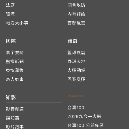
法庭
國會攻防
暖流
內幕評論
地方大小事
首都風雲
國際
體育
寰宇要聞
籃球風雲
熱搜話題
野球天地
東協萬象
大運動場
奇人妙事
巴黎奧運
知影
台灣100
影音頻道
2026九合一大選
鴿知窩
台灣100 公益專區
影片故事