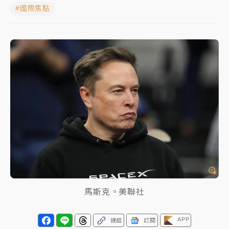
#國際焦點
中颱白海豚進逼！台北喜來登圍籬傾倒砸傷人 民權西
路鷹架倒塌壓2車
有片｜
白海豚暴風圈逼近！新北淡水赫見龍捲風 榕樹
連根拔起
中颱白海豚風雨來了！中部以北防豪雨 今晚、明天影
響最劇烈
白海豚逼近！北市水門只出不進 未移置車輛最高罰
4800＋拖吊費
馬斯克。美聯社
APP
連結
訂閱