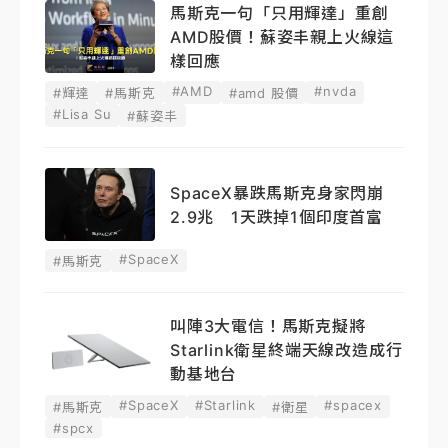
馬斯克一句「只用輝達」重創
AMD股價！蘇姿丰親上火線這
樣回應
#AMD
#nvda
#輝達
#馬斯克
#amd 股價
#Lisa Su
#蘇姿丰
SpaceX暴跌馬斯克身家閃崩
2.9兆 1天跌掉1個印度首富
#SpaceX
#馬斯克
叫陣3大電信！馬斯克擬將
Starlink衛星終端天線改造成行
動基地台
#SpaceX
#Starlink
#spacex
#馬斯克
#衛星
#spcx