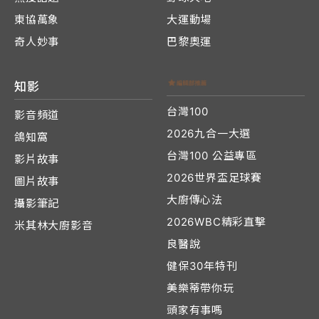
東協萬象
大運動場
奇人妙事
巴黎奧運
知影
台灣100
影音頻道
2026九合一大選
鴿知窩
台灣100 公益專區
影片故事
2026世界盃足球賽
圖片故事
大廚傳心法
攝影筆記
2026WBC精彩直擊
米其林大廚影音
良醫說
健保30年特刊
美樂蒂帶你玩
頭家有事嗎