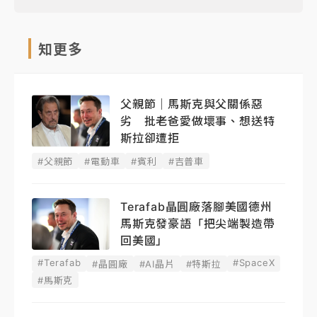
知更多
父親節｜馬斯克與父關係惡
劣 批老爸愛做壞事、想送特
斯拉卻遭拒
#父親節
#電動車
#賓利
#吉普車
Terafab晶圓廠落腳美國德州
馬斯克發豪語「把尖端製造帶
回美國」
#Terafab
#SpaceX
#晶圓廠
#AI晶片
#特斯拉
#馬斯克