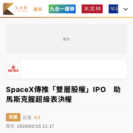
最新
油價持續凍漲！ 中油宣布下周一汽柴油價格維持不變
廣告
中颱白海豚進逼！台北喜來登圍籬傾倒砸傷人 民權西
路鷹架倒塌壓2車
有片｜
白海豚暴風圈逼近！新北淡水赫見龍捲風 榕樹
NEWS
連根拔起
中颱白海豚風雨來了！中部以北防豪雨 今晚、明天影
SpaceX傳推「雙層股權」IPO 助
響最劇烈
馬斯克握超級表決權
白海豚逼近！北市水門只出不進 未移置車輛最高罰
▲
4800＋拖吊費
▼
SJ
財經
記者
油價持續凍漲！ 中油宣布下周一汽柴油價格維持不變
發布
2026/02/15 11:17