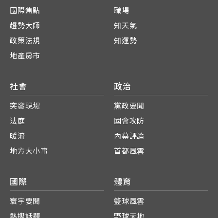
國際焦點
職場
趨勢大師
知天氣
政策法規
知運勢
地產房市
社會
政治
突發現場
黨政要聞
法庭
國會攻防
暖流
內幕評論
地方大小事
首都風雲
國際
體育
寰宇要聞
籃球風雲
熱搜話題
野球天地