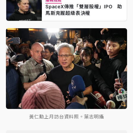
SpaceX傳推「雙層股權」IPO 助
馬斯克握超級表決權
黃仁勳上月訪台資料照。葉志明攝