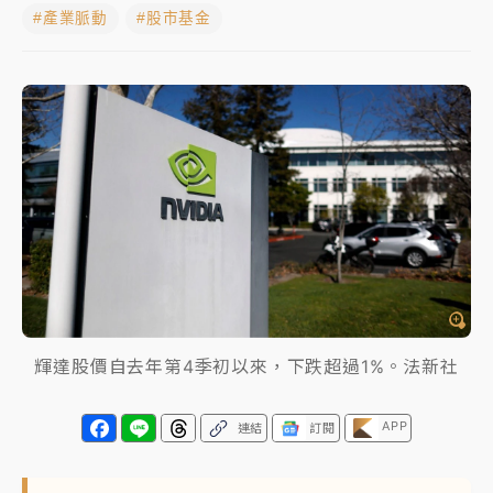
#產業脈動
#股市基金
女律師陳昱瑄詐慈濟10億！黃金158kg遭查扣畫面曝光
暑假過三周才推「E宿新北打卡趣」！抽獎程序複雜 觀
旅局回應了
中信慈善基金會想增加董事人數！辜仲諒向法院聲請遭
駁 理由曝光
故宮《龍藏經》特展第2檔！今線上預約開賣一度塞車
周六起展出延長至晚上7時
台東農業處長涉圖利渡假村！東檢抗告成功 今重開羈
押庭
輝達股價自去年第4季初以來，下跌超過1%。法新社
父親節泡湯了！中颱白海豚雨彈轟3天 「紅到發紫」降
雨熱區曝
APP
連結
訂閱