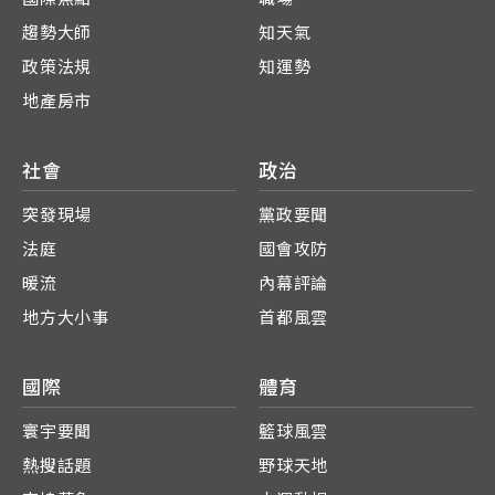
趨勢大師
知天氣
政策法規
知運勢
地產房市
社會
政治
突發現場
黨政要聞
法庭
國會攻防
暖流
內幕評論
地方大小事
首都風雲
國際
體育
寰宇要聞
籃球風雲
熱搜話題
野球天地