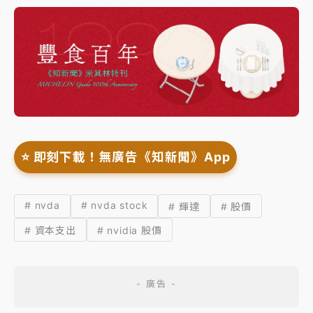
⭐️ 即刻下載！無廣告《知新聞》App
# nvda
# nvda stock
# 輝達
# 股價
# 資本支出
# nvidia 股價