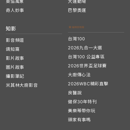
東協萬象
大運動場
奇人妙事
巴黎奧運
知影
台灣100
影音頻道
2026九合一大選
鴿知窩
台灣100 公益專區
影片故事
2026世界盃足球賽
圖片故事
大廚傳心法
攝影筆記
2026WBC精彩直擊
米其林大廚影音
良醫說
健保30年特刊
美樂蒂帶你玩
頭家有事嗎