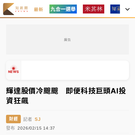
最新
女律師陳昱瑄詐慈濟10億！黃金158kg遭查扣畫面曝光
廣告
暑假過三周才推「E宿新北打卡趣」！抽獎程序複雜 觀
旅局回應了
中信慈善基金會想增加董事人數！辜仲諒向法院聲請遭
NEWS
駁 理由曝光
故宮《龍藏經》特展第2檔！今線上預約開賣一度塞車
輝達股價冷颼颼 即便科技巨頭AI投
周六起展出延長至晚上7時
資狂飆
台東農業處長涉圖利渡假村！東檢抗告成功 今重開羈
▲
押庭
▼
SJ
財經
記者
父親節泡湯了！中颱白海豚雨彈轟3天 「紅到發紫」降
發布
2026/02/15 14:37
雨熱區曝