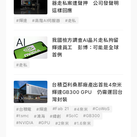
器走私案遭聲押 公司發聲明
這樣回應
#輝達
#高階AI伺服器
#走私
我國檢方調查AI晶片走私拘留
輝達員工 彭博：可能是全球
首例
#走私
台積亞利桑那廠產出首批4奈米
輝達GB300 GPU 仍需運回台
灣封裝
#Fab 21
#CoWoS
#台積電
#輝達
#4奈米
#tsmc
#SoIC
#GB300
#鴻海
#緯創
#NVIDIA
#GPU
#2奈米
#1.6奈米