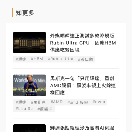
知更多
外媒曝輝達正測試多款降規版
Rubin Ultra GPU 因應HBM
供應吃緊困境
#HBM
#Rubin Ultra
#輝達
#黃仁勳
馬斯克一句「只用輝達」重創
AMD股價！蘇姿丰親上火線這
樣回應
#AMD
#nvda
#輝達
#馬斯克
#amd 股價
#Lisa Su
#蘇姿丰
輝達張姓經理涉及高階AI伺服