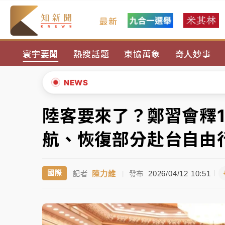
最新
女律師陳昱瑄詐慈濟10億！黃金158kg遭查
寰宇要聞
熱搜話題
東協萬象
奇人妙事
暑假過三周才推「E宿新北打卡趣」！抽獎程
中信慈善基金會想增加董事人數！辜仲諒向法
NEWS
故宮《龍藏經》特展第2檔！今線上預約開賣
陸客要來了？鄭習會釋
▲
台東農業處長涉圖利渡假村！東檢抗告成功 
▼
航、恢復部分赴台自由
父親節泡湯了！中颱白海豚雨彈轟3天 「紅
陳力維
2026/04/12 10:51
國際
記者
|
發布
女律師陳昱瑄詐慈濟10億！黃金158kg遭查
暑假過三周才推「E宿新北打卡趣」！抽獎程
中信慈善基金會想增加董事人數！辜仲諒向法