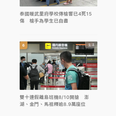
泰國暖武里府學校傳槍響已4死15
傷 槍手為學生已自盡
生活
雙十連假離島班機8/10開搶 澎
湖、金門、馬祖釋逾8.9萬座位