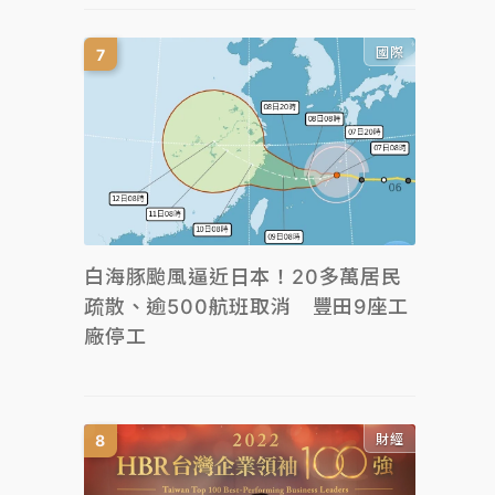
國際
白海豚颱風逼近日本！20多萬居民
疏散、逾500航班取消 豐田9座工
廠停工
財經