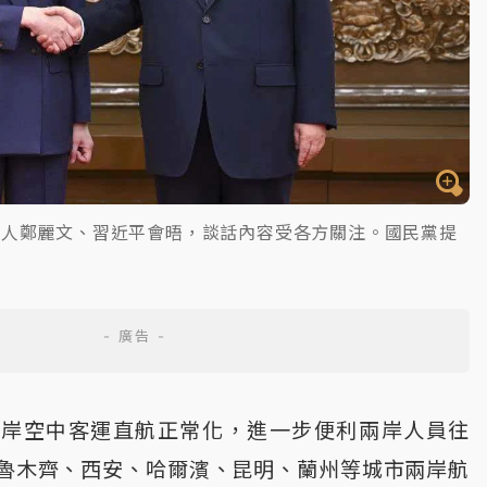
導人鄭麗文、習近平會晤，談話內容受各方關注。國民黨提
兩岸空中客運直航正常化，進一步便利兩岸人員往
魯木齊、西安、哈爾濱、昆明、蘭州等城市兩岸航