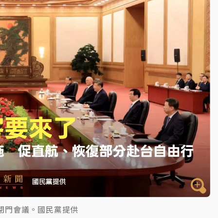
一度塞車 周六起展出延長至晚上7時
今重開羈押庭
到發紫」降雨熱區曝
會閉門會議。國民黨提供