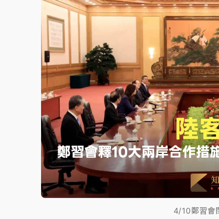
故宮《龍藏經》特展第2檔！今線上預約開賣
台東農業處長涉圖利渡假村！東檢抗告成功 
父親節泡湯了！中颱白海豚雨彈轟3天 「紅
4/10鄭習