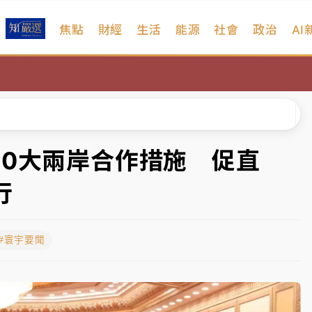
焦點
財經
生活
能源
社會
政治
AI
扣畫面曝光
序複雜 觀旅局回應了
院聲請遭駁 理由曝光
一度塞車 周六起展出延長至晚上7時
10大兩岸合作措施 促直
今重開羈押庭
行
到發紫」降雨熱區曝
#寰宇要聞
扣畫面曝光
序複雜 觀旅局回應了
院聲請遭駁 理由曝光