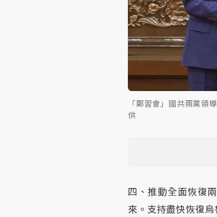
「鄭習會」國共兩黨領
供
四、推動全面恢復
來。支持盡快恢復烏