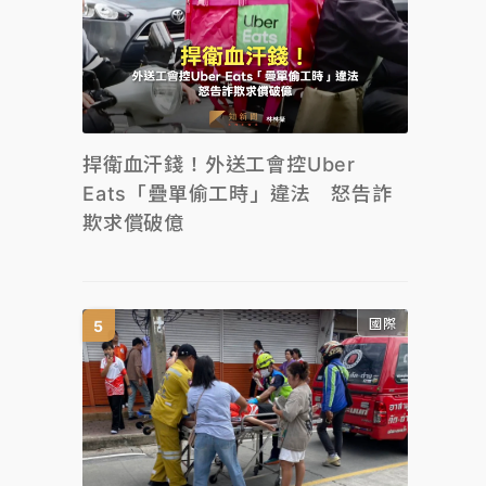
捍衛血汗錢！外送工會控Uber
Eats「疊單偷工時」違法 怒告詐
欺求償破億
國際