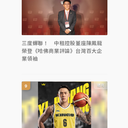
三度蟬聯！ 中租控股董座陳鳳龍
榮登《哈佛商業評論》台灣百大企
業領袖
體育