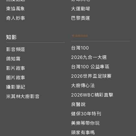
東協萬象
大運動場
奇人妙事
巴黎奧運
知影
台灣100
影音頻道
2026九合一大選
鴿知窩
台灣100 公益專區
影片故事
2026世界盃足球賽
圖片故事
大廚傳心法
攝影筆記
2026WBC精彩直擊
米其林大廚影音
良醫說
健保30年特刊
美樂蒂帶你玩
頭家有事嗎