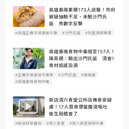
高雄春捲累積173人送醫！市府
被疑抽驗不足、未驗沙門氏
菌 秀數字反擊
#高雄正義市場春捲中毒
#沙門氏菌
#兒童清明專案
高雄春捲食物中毒增至157人！
陳其邁：驗出沙門氏菌 清查1
食材追感染源
#正義市場春捲中毒案
#沙門氏菌
#陳其邁
#高雄春捲食物中毒
新店清六食堂公所店傳食安疑
慮！17人買食便當腹瀉嘔吐
衛生局稽查了
#新店耕莘醫院
#清六食堂
#清六食堂食物中毒