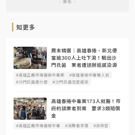
知更多
周末精選｜高雄春捲、新北便
當逾300人上吐下瀉！驗出沙
門氏菌 業者遭送辦追感染源
#高雄正義市場春捲中毒案
#高雄春捲中毒懶人包
#沙門氏菌是什麼
#沙門氏菌怎麼感染
高雄春捲中毒案173人就醫！市
府約談業者到案 要求3類賠償
金
#高雄正義市場春捲中毒
#消費者求償
#消保官