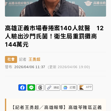
女律師陳昱瑄詐慈濟10億！黃金158kg遭查扣畫面曝光
Loaded
:
Unmute
60.73%
暑假過三周才推「E宿新北打卡趣」！抽獎程序複雜 觀
高雄正義市場春捲案140人就醫 12
旅局回應了
人驗出沙門氏菌！衛生局重罰攤商
中信慈善基金會想增加董事人數！辜仲諒向法院聲請遭
144萬元
駁 理由曝光
故宮《龍藏經》特展第2檔！今線上預約開賣一度塞車
王勇超
社會
記者
周六起展出延長至晚上7時
發布
2026/04/06 11:37
(更新 2026/04/06 19:00)
台東農業處長涉圖利渡假村！東檢抗告成功 今重開羈
押庭
父親節泡湯了！中颱白海豚雨彈轟3天 「紅到發紫」降
APP
連結
訂閱
雨熱區曝
【記者王勇超／高雄報導】高雄苓雅區正義