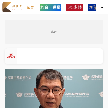
最新
女律師陳昱瑄詐慈濟10億！黃金158kg遭查扣畫面曝光
廣告
暑假過三周才推「E宿新北打卡趣」！抽獎程序複雜 觀
旅局回應了
中信慈善基金會想增加董事人數！辜仲諒向法院聲請遭
NEWS
駁 理由曝光
故宮《龍藏經》特展第2檔！今線上預約開賣一度塞車
周六起展出延長至晚上7時
台東農業處長涉圖利渡假村！東檢抗告成功 今重開羈
▲
押庭
▼
父親節泡湯了！中颱白海豚雨彈轟3天 「紅到發紫」降
雨熱區曝