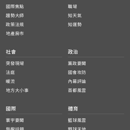
國際焦點
職場
趨勢大師
知天氣
政策法規
知運勢
地產房市
社會
政治
突發現場
黨政要聞
法庭
國會攻防
暖流
內幕評論
地方大小事
首都風雲
國際
體育
寰宇要聞
籃球風雲
熱搜話題
野球天地