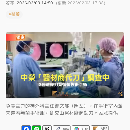
發布
2026/02/03 14:50
(更新 2026/02/03 17:38)
中颱白海豚進逼！台北喜來登圍籬傾倒砸傷人 民權西
#醫藥
路鷹架倒塌壓2車
有片｜
白海豚暴風圈逼近！新北淡水赫見龍捲風 榕樹
連根拔起
中颱白海豚風雨來了！中部以北防豪雨 今晚、明天影
響最劇烈
白海豚逼近！北市水門只出不進 未移置車輛最高罰
4800＋拖吊費
負責主刀的神外科主任鄭文郁（圖左），在手術室內並
未穿著無菌手術服，卻交由醫材廠商動刀。民眾提供
APP
連結
訂閱