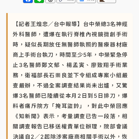
【記者王煌忠／台中報導】台中榮總3名神經
外科醫師，遭爆在執行脊椎內視鏡微創手術
時，疑似長期放任無醫師執照的醫療器材廠
商上手術台執刀，時間至少5年，中榮緊急停
止3名醫師鄭文郁、楊孟寅、廖致翔手術業
務，衛福部長石崇良並下令組成專案小組嚴
查嚴辦，不過全案調查結果尚未出爐，又驚
爆3名醫師已陸續從本月2日到5日排刀，爆
料者痛斥院方「掩耳盜鈴」，對此中榮回應
《知新聞》表示，考量調查已告一段落，相
關調查報告已移送權責單位辦理，院部會議
決議自2／2起除涉案廠商相關手術以外，恢