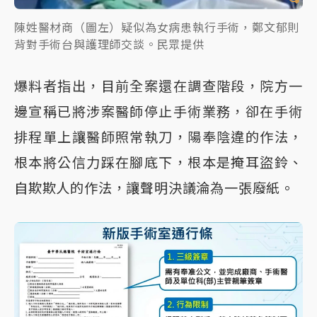
陳姓醫材商（圖左）疑似為女病患執行手術，鄭文郁則
背對手術台與護理師交談。民眾提供
爆料者指出，目前全案還在調查階段，院方一
邊宣稱已將涉案醫師停止手術業務，卻在手術
排程單上讓醫師照常執刀，陽奉陰違的作法，
根本將公信力踩在腳底下，根本是掩耳盜鈴、
自欺欺人的作法，讓聲明決議淪為一張廢紙。