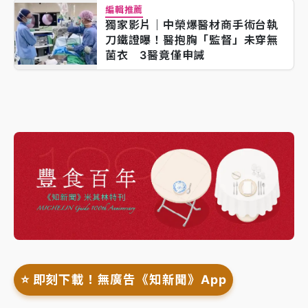
編輯推薦
獨家影片｜中榮爆醫材商手術台執
刀鐵證曝！醫抱胸「監督」未穿無
菌衣 3醫竟僅申誡
⭐️ 即刻下載！無廣告《知新聞》App