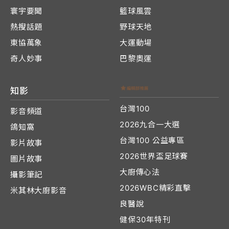
寰宇要聞
籃球風雲
熱搜話題
野球天地
東協萬象
大運動場
奇人妙事
巴黎奧運
知影
台灣100
影音頻道
2026九合一大選
鴿知窩
台灣100 公益專區
影片故事
2026世界盃足球賽
圖片故事
大廚傳心法
攝影筆記
2026WBC精彩直擊
米其林大廚影音
良醫說
健保30年特刊