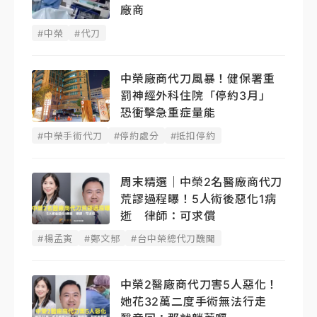
廠商
#中榮
#代刀
中榮廠商代刀風暴！健保署重
罰神經外科住院「停約3月」
恐衝擊急重症量能
#中榮手術代刀
#停約處分
#抵扣停約
周末精選｜中榮2名醫廠商代刀
荒謬過程曝！5人術後惡化1病
逝 律師：可求償
#楊孟寅
#鄭文郁
#台中榮總代刀醜聞
中榮2醫廠商代刀害5人惡化！
她花32萬二度手術無法行走