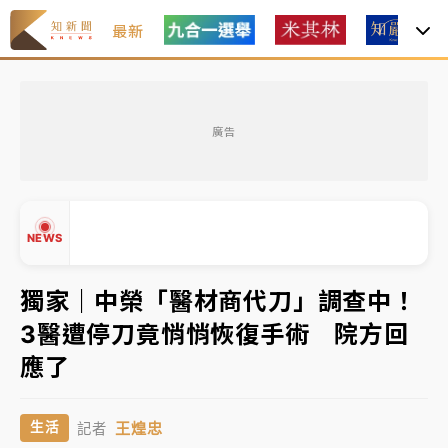
最新
油價持續凍漲！ 中油宣布下周一汽柴油價格維持不變
廣告
中颱白海豚進逼！台北喜來登圍籬傾倒砸傷人 民權西
路鷹架倒塌壓2車
有片｜
白海豚暴風圈逼近！新北淡水赫見龍捲風 榕樹
NEWS
連根拔起
中颱白海豚風雨來了！中部以北防豪雨 今晚、明天影
獨家｜中榮「醫材商代刀」調查中！
響最劇烈
3醫遭停刀竟悄悄恢復手術 院方回
白海豚逼近！北市水門只出不進 未移置車輛最高罰
▲
應了
4800＋拖吊費
▼
油價持續凍漲！ 中油宣布下周一汽柴油價格維持不變
王煌忠
生活
記者