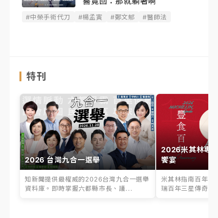
醫竟回：那就躺著啊
#中榮手術代刀
#楊孟寅
#鄭文郁
#醫師法
特刊
2026米其林專
2026 台灣九合一選舉
饗宴
知新聞提供最權威的2026台灣九合一選舉
米其林指南百年之
資料庫。即時掌握六都縣市長、議...
瑞百年三星傳奇、台