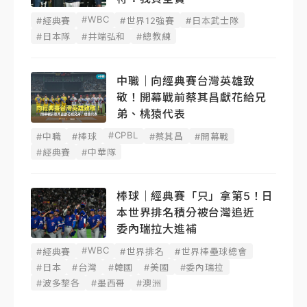
#WBC
#經典賽
#世界12強賽
#日本武士隊
#日本隊
#井端弘和
#總教練
中職｜向經典賽台灣英雄致
敬！開幕戰前蔡其昌獻花給兄
弟、桃猿代表
#CPBL
#中職
#棒球
#蔡其昌
#開幕戰
#經典賽
#中華隊
棒球｜經典賽「只」拿第5！日
本世界排名積分被台灣追近
委內瑞拉大進補
#WBC
#經典賽
#世界排名
#世界棒壘球總會
#日本
#台灣
#韓國
#美國
#委內瑞拉
#波多黎各
#墨西哥
#澳洲