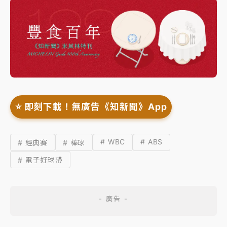
⭐️ 即刻下載！無廣告《知新聞》App
# WBC
# ABS
# 經典賽
# 棒球
# 電子好球帶