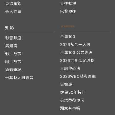
東協萬象
大運動場
奇人妙事
巴黎奧運
知影
台灣100
影音頻道
2026九合一大選
鴿知窩
台灣100 公益專區
影片故事
2026世界盃足球賽
圖片故事
大廚傳心法
攝影筆記
2026WBC精彩直擊
米其林大廚影音
良醫說
健保30年特刊
美樂蒂帶你玩
頭家有事嗎