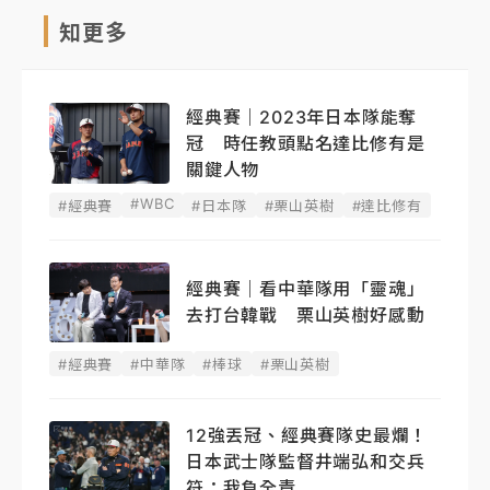
知更多
經典賽｜2023年日本隊能奪
冠 時任教頭點名達比修有是
關鍵人物
#WBC
#經典賽
#日本隊
#栗山英樹
#達比修有
經典賽｜看中華隊用「靈魂」
去打台韓戰 栗山英樹好感動
#經典賽
#中華隊
#棒球
#栗山英樹
12強丟冠、經典賽隊史最爛！
日本武士隊監督井端弘和交兵
符：我負全責