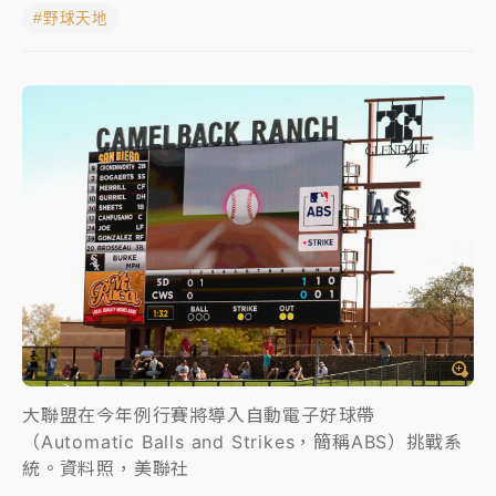
#野球天地
女律師陳昱瑄詐慈濟10億！黃金158kg遭查扣畫面曝光
暑假過三周才推「E宿新北打卡趣」！抽獎程序複雜 觀
旅局回應了
中信慈善基金會想增加董事人數！辜仲諒向法院聲請遭
駁 理由曝光
故宮《龍藏經》特展第2檔！今線上預約開賣一度塞車
周六起展出延長至晚上7時
台東農業處長涉圖利渡假村！東檢抗告成功 今重開羈
押庭
父親節泡湯了！中颱白海豚雨彈轟3天 「紅到發紫」降
大聯盟在今年例行賽將導入自動電子好球帶
雨熱區曝
（Automatic Balls and Strikes，簡稱ABS）挑戰系
統。資料照，美聯社