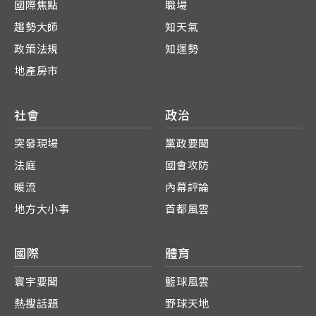
國際焦點
職場
趨勢大師
知天氣
政策法規
知運勢
地產房市
社會
政治
突發現場
黨政要聞
法庭
國會攻防
暖流
內幕評論
地方大小事
首都風雲
國際
體育
寰宇要聞
籃球風雲
熱搜話題
野球天地