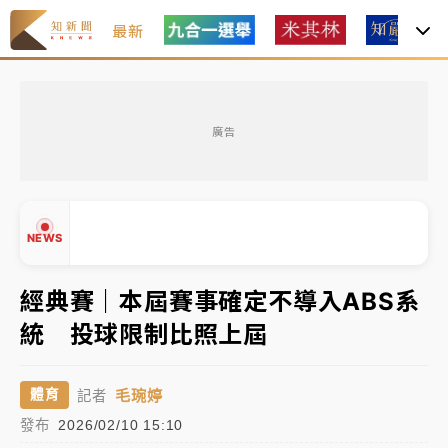
最新
女律師陳昱瑄詐慈濟10億！黃金158kg遭查扣畫面曝光
廣告
暑假過三周才推「E宿新北打卡趣」！抽獎程序複雜 觀
旅局回應了
中信慈善基金會想增加董事人數！辜仲諒向法院聲請遭
NEWS
駁 理由曝光
故宮《龍藏經》特展第2檔！今線上預約開賣一度塞車
經典賽｜本屆賽事確定不導入ABS系
周六起展出延長至晚上7時
統 投球限制比照上屆
▲
台東農業處長涉圖利渡假村！東檢抗告成功 今重開羈
▼
押庭
毛琬婷
體育
記者
父親節泡湯了！中颱白海豚雨彈轟3天 「紅到發紫」降
發布
2026/02/10 15:10
雨熱區曝