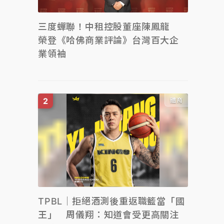
三度蟬聯！中租控股董座陳鳳龍
榮登《哈佛商業評論》台灣百大企
業領袖
體育
TPBL｜拒絕酒測後重返職籃當「國
王」 周儀翔：知道會受更高關注