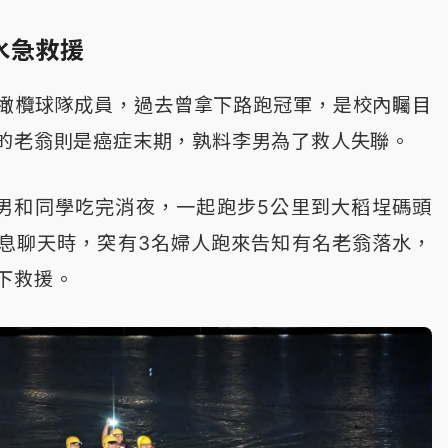
水急救援
橄欖球隊成員，過去曾拿下路跑冠軍，是校內矚目
的老翁則是癌症末期，孰料李男為了救人失聯。
李男和同學吃完消夜，一起跑步5公里到大稻埕碼頭
息聊天時，突有3名婦人跑來告知有名老翁落水，
下救援。