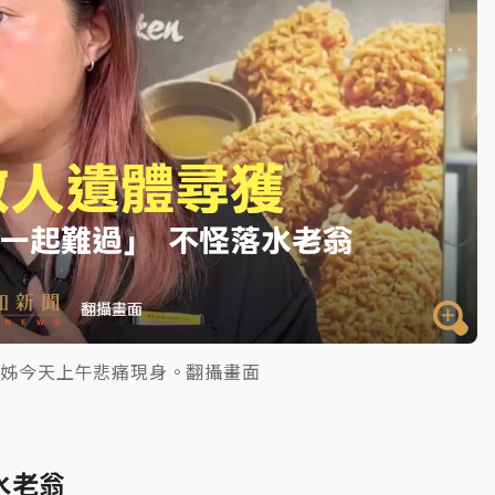
姊姊今天上午悲痛現身。翻攝畫面
水老翁