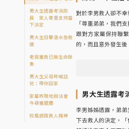
男大生透露考消防
對於李男救人卻不幸
員 家人尊重支持當
「尊重弟弟，我們支
下決定
跟對方家屬保持聯
男大生目擊落水急救
的，而且意外發生後
援
老翁獲救已無生命跡
象
男大生父母昨喊話
兒：帶你回家
男大生透露考
家屬昨現地辦法會
今尋獲遺體
李男姊姊透露，弟弟
校風感佩救人精神
下去救人的決定，「