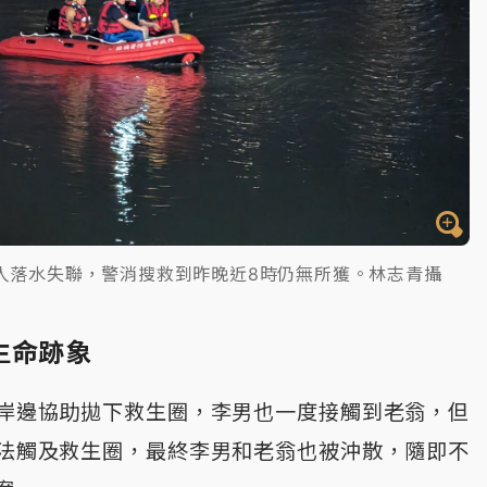
人落水失聯，警消搜救到昨晚近8時仍無所獲。林志青攝
生命跡象
岸邊協助拋下救生圈，李男也一度接觸到老翁，但
法觸及救生圈，最終李男和老翁也被沖散，隨即不