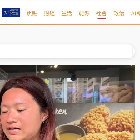
焦點
財經
生活
能源
社會
政治
AI
扣畫面曝光
序複雜 觀旅局回應了
院聲請遭駁 理由曝光
一度塞車 周六起展出延長至晚上7時
今重開羈押庭
到發紫」降雨熱區曝
扣畫面曝光
序複雜 觀旅局回應了
院聲請遭駁 理由曝光