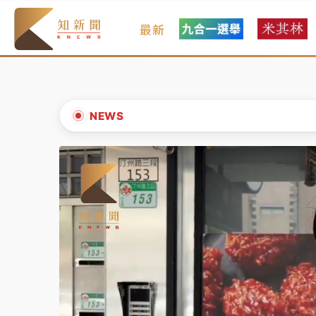
最新
女律師陳昱瑄詐慈濟10億！黃金158kg遭查
暑假過三周才推「E宿新北打卡趣」！抽獎程
中信慈善基金會想增加董事人數！辜仲諒向法
NEWS
故宮《龍藏經》特展第2檔！今線上預約開賣
▲
台東農業處長涉圖利渡假村！東檢抗告成功 
▼
父親節泡湯了！中颱白海豚雨彈轟3天 「紅
女律師陳昱瑄詐慈濟10億！黃金158kg遭查
暑假過三周才推「E宿新北打卡趣」！抽獎程
中信慈善基金會想增加董事人數！辜仲諒向法