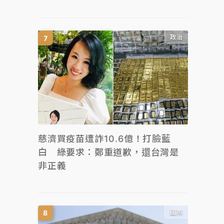
政治
慈濟買疫苗遭詐10.6億！打臉藍
白 綠要求：鄭重道歉，還台灣是
非正義
國際