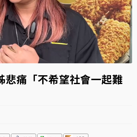
一度塞車 周六起展出延長至晚上7時
今重開羈押庭
到發紫」降雨熱區曝
姊悲痛「不希望社會一起難