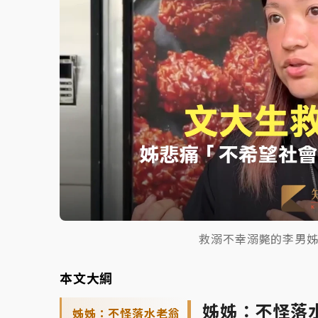
救溺不幸溺斃的李男
本文大綱
姊姊：不怪落
姊姊：不怪落水老翁