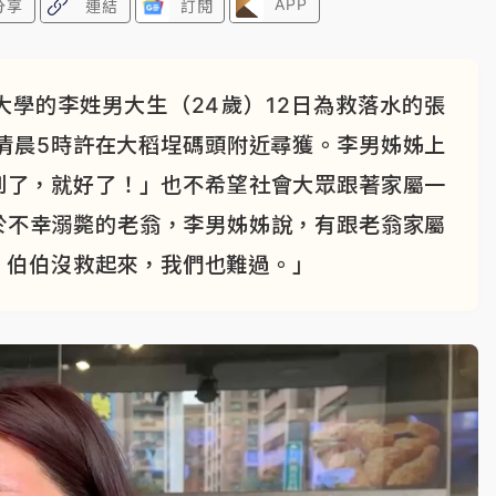
APP
分享
連結
訂閱
學的李姓男大生（24歲）12日為救落水的張
清晨5時許在大稻埕碼頭附近尋獲。李男姊姊上
到了，就好了！」也不希望社會大眾跟著家屬一
於不幸溺斃的老翁，李男姊姊說，有跟老翁家屬
，伯伯沒救起來，我們也難過。」