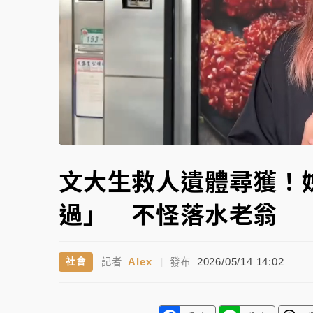
故宮《龍藏經》特展第2檔！今線上預約開賣
台東農業處長涉圖利渡假村！東檢抗告成功 
父親節泡湯了！中颱白海豚雨彈轟3天 「紅
Loaded
:
Unmute
56.66%
文大生救人遺體尋獲！
過」 不怪落水老翁
Alex
2026/05/14 14:02
社會
記者
|
發布