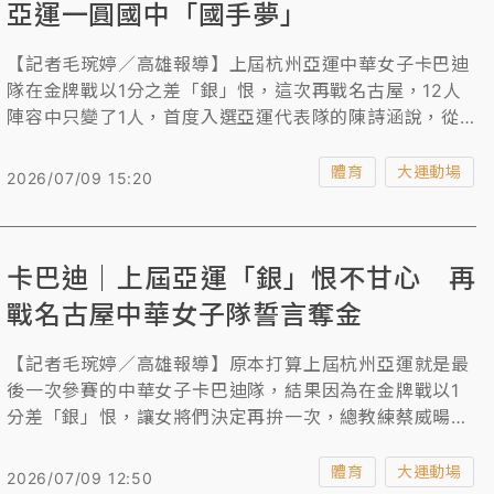
亞運一圓國中「國手夢」
【記者毛琬婷／高雄報導】上屆杭州亞運中華女子卡巴迪
隊在金牌戰以1分之差「銀」恨，這次再戰名古屋，12人
陣容中只變了1人，首度入選亞運代表隊的陳詩涵說，從
國中開始接觸卡巴迪後，就有許下想「為國爭光」的夢
想，沒想到真的能圓夢，她希望能在亞運舞台上勇敢面對
體育
大運動場
2026/07/09 15:20
強敵、證明自己，不讓自己留下遺憾。
卡巴迪｜上屆亞運「銀」恨不甘心 再
戰名古屋中華女子隊誓言奪金
【記者毛琬婷／高雄報導】原本打算上屆杭州亞運就是最
後一次參賽的中華女子卡巴迪隊，結果因為在金牌戰以1
分差「銀」恨，讓女將們決定再拚一次，總教練蔡威暘談
到這次名古屋亞運的目標是不是要奪金？他語氣堅定的
說：「當然要啊！就差金色的而已。」
體育
大運動場
2026/07/09 12:50