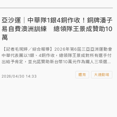
亞沙運｜中華隊1銀4銅作收！銅牌潘子
易自費澳洲訓練 總領隊王景成贊助10
萬
【記者毛琬婷／綜合報導】2026年第6屆三亞亞洲運動會
中華代表團以1銀、4銅作收，總領隊王景成對所有選手付
出給予肯定，並允諾贊助新台幣10萬元作為鐵人三項選手
潘子易的訓練經費。
體育
大運動場
2026/04/30 14:33