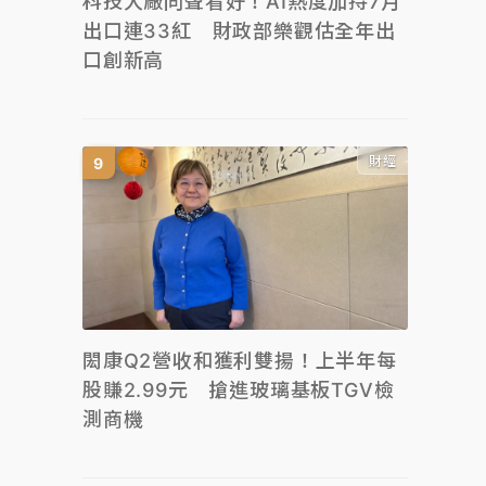
科技大廠同聲看好！AI熱度加持7月
出口連33紅 財政部樂觀估全年出
口創新高
財經
閎康Q2營收和獲利雙揚！上半年每
股賺2.99元 搶進玻璃基板TGV檢
測商機