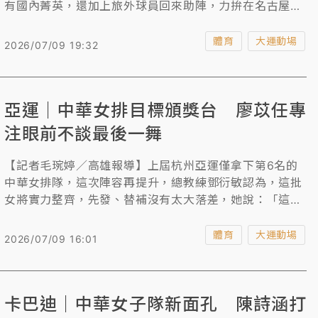
有國內菁英，還加上旅外球員回來助陣，力拚在名古屋打
出佳績，總教練黃宏裕說：「目標坐四望三搶第二，第一
的話可能還要看運氣，也要看球員的臨場反應。」
體育
大運動場
2026/07/09 19:32
亞運｜中華女排目標頒獎台 廖苡任專
注眼前不談最後一舞
【記者毛琬婷／高雄報導】上屆杭州亞運僅拿下第6名的
中華女排隊，這次陣容再提升，總教練鄧衍敏認為，這批
女將實力整齊，先發、替補沒有太大落差，她說：「這次
大家都很有共識，都想要衝進頒獎台上面。」
體育
大運動場
2026/07/09 16:01
卡巴迪｜中華女子隊新面孔 陳詩涵打