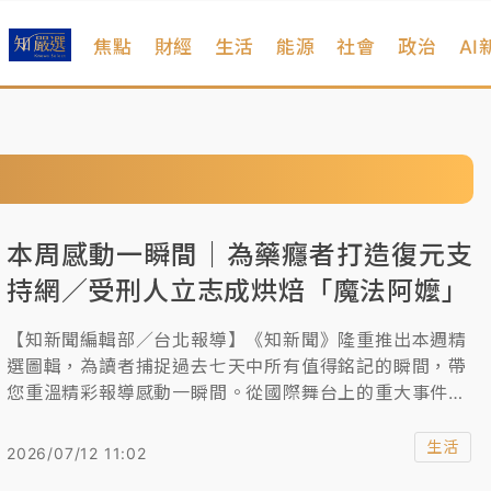
焦點
財經
生活
能源
社會
政治
AI
本周感動一瞬間｜為藥癮者打造復元支
持網／受刑人立志成烘焙「魔法阿嬤」
【知新聞編輯部／台北報導】《知新聞》隆重推出本週精
選圖輯，為讀者捕捉過去七天中所有值得銘記的瞬間，帶
您重溫精彩報導感動一瞬間。從國際舞台上的重大事件，
到台灣各角落的溫馨日常，透過影像的溫度與力量，訴說
著不為人知的故事，呈現最真實的社會脈動。
生活
2026/07/12 11:02