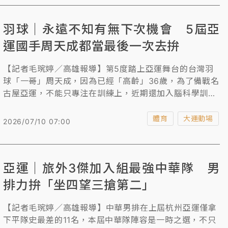
羽球｜永遠不知有無下次機會 5屆亞
運國手周天成都當最後一次去拚
【記者毛琬婷／高雄報導】第5度踏上亞運舞台的台灣羽
球「一哥」周天成，因為已經「高齡」36歲，為了備戰名
古屋亞運，不能只專注在訓練上，近期還加入腦科學訓
練，讓他能夠在訓練中有更多刺激，力拚繼續站上頒獎台
延續紀錄，「永遠不知道會不會有下一次，每一次都會當
體育
大運動場
2026/07/10 07:00
作最後一次去拚。」
亞運｜旅外3傑加入組最強中華隊 男
排力拚「坐四望三搶第二」
【記者毛琬婷／高雄報導】中華男排在上屆杭州亞運僅拿
下平隊史最差的11名，本屆中華隊陣容是一時之選，不只