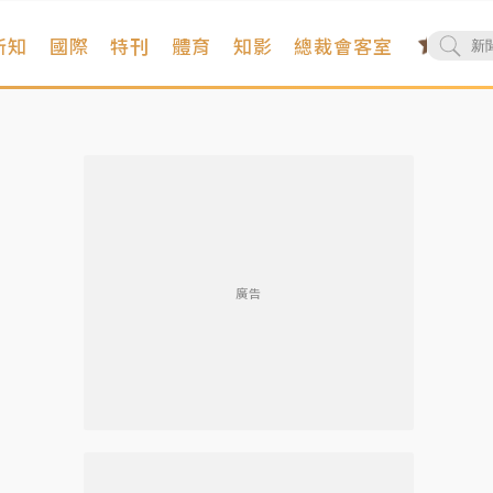
新知
國際
特刊
體育
知影
總裁會客室
廣告