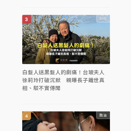
財經
白髮人送黑髮人的劇痛！台玻夫人
徐莉玲打破沉默 親曝長子離世真
相、駁不實傳聞
政治