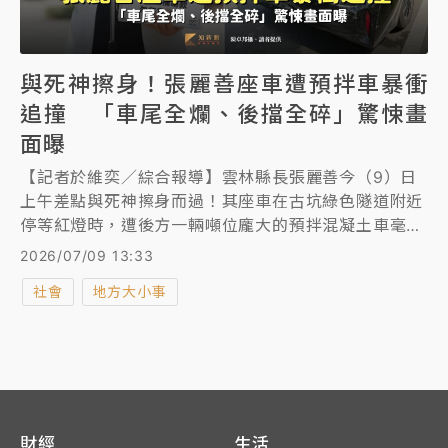
與死神擦身！張麗善座車遭預拌車暴衝
追撞 「車尾全爛、後擋全碎」驚悚畫
面曝
【記者於維奕／綜合報導】雲林縣長張麗善今（9）日
上午差點與死神擦身而過！其座車在古坑綠色隧道附近
停等紅燈時，遭後方一輛噸位龐大的預拌混凝土車毫無
減速地連續「追撞」兩次，車尾當場被「咬進去」嚴重
2026/07/09 13:33
變形，後擋風玻璃瞬間炸裂成碎片。
社會
地方大小事
財經
生活