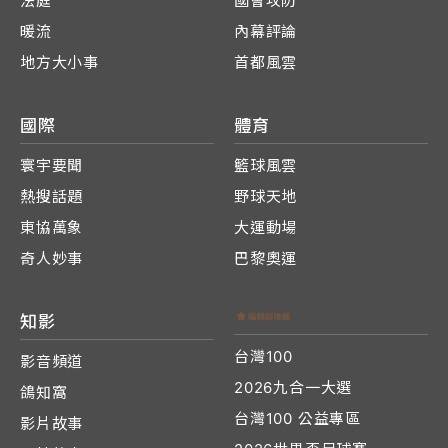
法庭
國會攻防
暖流
內幕評論
地方大小事
首都風雲
國際
體育
寰宇要聞
籃球風雲
熱搜話題
野球天地
東協萬象
大運動場
奇人妙事
巴黎奧運
知影
台灣100
影音頻道
2026九合一大選
鴿知窩
台灣100 公益專區
影片故事