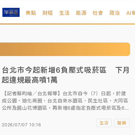
焦點
財經
生活
能源
社會
政治
AI
台北市今起新增6負壓式吸菸區 下月
起違規最高噴1萬
【記者賴昀岫／台北報導】台北市自今（7）日起，於建
成公園、迪化商圈、台北自來水園區、民生社區、大同區
公所及圓山花博園區，再新增6處指定負壓式吸菸區及68
處戶外開放式吸菸區，自8月1日起為除吸菸區外，全面禁
止吸菸場所，未於指定吸菸區內吸菸者，將依《菸害防制
生活
醫藥
2026/07/07 10:16
法》處新台幣2000元以上1萬元以下罰鍰。