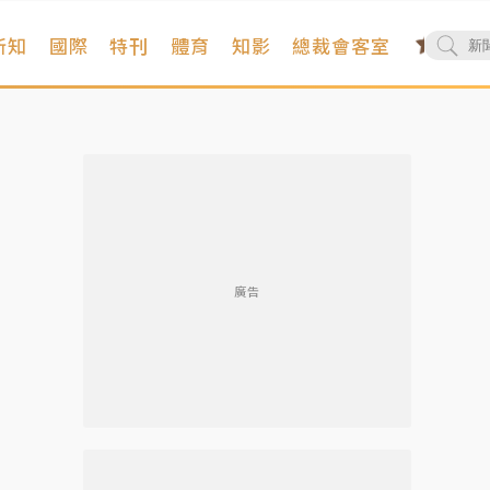
新知
國際
特刊
體育
知影
總裁會客室
廣告