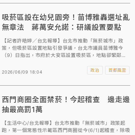
吸菸區設在幼兒園旁！苗博雅轟選址亂
無章法 蔣萬安允諾：研議設置要點
【記者許皓婷／台北報導】台北市推動「無菸城市」政
策，但吸菸區設置地點引發爭議，台北市議員苗博雅今
（9）日指出，市府於大安區設置吸菸區，地點卻緊鄰幼
兒園家長接送區，遭地方里長反對卻仍設置，質疑衛生局
未充分與地方溝通，選址標準也欠缺明確規範。對此，台
政治
首都風雲
2026/06/09 18:04
北市長蔣萬安表示，將在一個月內提出吸菸區設置管理要
點的初步修正規範，並持續檢討禁菸區與吸菸區的整體配
置。
西門商圈全面禁菸！今起稽查 邊走邊
抽最高罰1萬
【生活中心/台北報導】台北市推動「無菸城市」政策起
跑，第一個常態性示範區西門商圈從今(6/1)起稽查，除吸