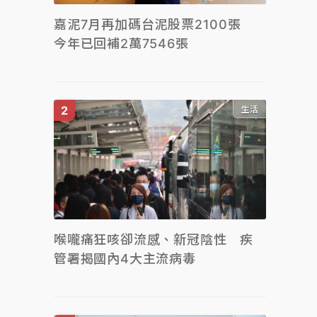
嘉泥7月再加碼台泥股票2100張
今年已回補2萬7546張
生活
喉嚨痛狂咳卻流感、新冠陰性 疾
管署揭國內4大主流病毒