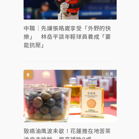
中職｜先讓張皓崴享受「外野的快
樂」 林岳平談年輕球員養成「要
能抗壓」
社會
致癌油風波未歇！花蓮推在地苦茶