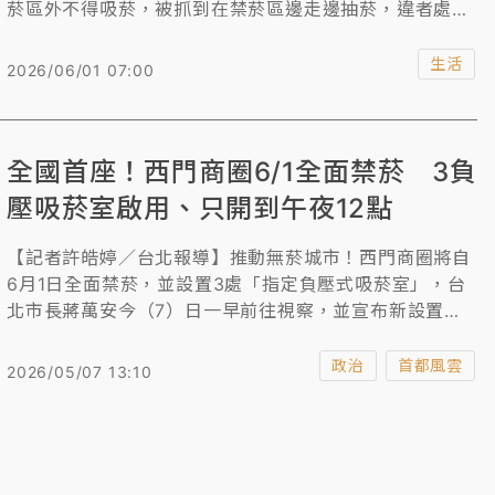
菸區外不得吸菸，被抓到在禁菸區邊走邊抽菸，違者處新
台幣2000元以上1萬元以下罰鍰。
生活
2026/06/01 07:00
全國首座！西門商圈6/1全面禁菸 3負
壓吸菸室啟用、只開到午夜12點
【記者許皓婷／台北報導】推動無菸城市！西門商圈將自
6月1日全面禁菸，並設置3處「指定負壓式吸菸室」，台
北市長蔣萬安今（7）日一早前往視察，並宣布新設置指
定吸菸區自5月7日起啟用，開放時間為早上8點到晚間12
點；西門街區發展促進會理事長劉家鑫表示，原先傾向24
政治
首都風雲
2026/05/07 13:10
小時開放，但因顧慮治安、環境清潔等問題，後續將和市
府研議，提出配套方案，再進一步研議是否延長為24小時
開放。