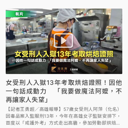
為被告，檢方正深入釐清是否涉及違反《食品安全衛生
管理法》等相關刑責。
女受刑人入獄13年考取烘焙證照！因他
一句話成動力 「我要做魔法阿嬤，不
再讓家人失望」
【記者王勇超／高雄報導】57歲女受刑人阿萍（化名）
因毒品案入監服刑13年，今年在高雄女子監獄安排下，
首度以「戒護外考」方式走出高牆，參加勞動部烘焙食