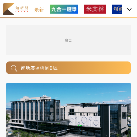
最新
廣告
置地廣場桃園B區