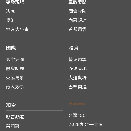
突發現場
黨政要聞
法庭
國會攻防
暖流
內幕評論
地方大小事
首都風雲
國際
體育
寰宇要聞
籃球風雲
熱搜話題
野球天地
東協萬象
大運動場
奇人妙事
巴黎奧運
知影
台灣100
影音頻道
2026九合一大選
鴿知窩