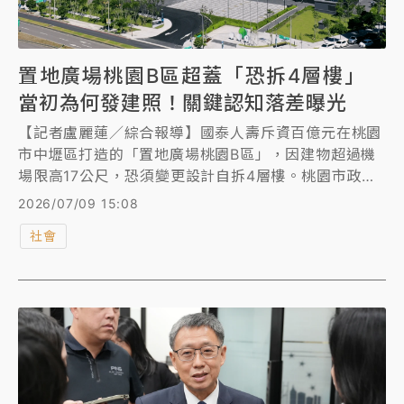
置地廣場桃園B區超蓋「恐拆4層樓」
當初為何發建照！關鍵認知落差曝光
【記者盧麗蓮／綜合報導】國泰人壽斥資百億元在桃園
市中壢區打造的「置地廣場桃園B區」，因建物超過機
場限高17公尺，恐須變更設計自拆4層樓。桃園市政府
建管處表示，未來除非民航局能同意國泰人壽補救方
2026/07/09 15:08
案，否則勢必要拆除。而全案當初為何建築師會認為可
社會
以過關，起因於對民航局公文的認知落差。