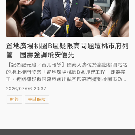
置地廣場桃園B區疑限高問題遭桃市府列
管 國壽強調飛安優先
【記者羅元駿／台北報導】國泰人壽位於高鐵桃園站站
的地上權開發案「置地廣場桃園B區興建工程」即將完
工，近期卻疑似因建築超出航空限高而遭到桃園市政府
列管。國泰人壽總經理林昭廷今天表示，會儘速釐清相
2026/07/06 20:37
關法律，並積極面對、盡速解決，他也強調「飛安優
財經
金融保險
先」。