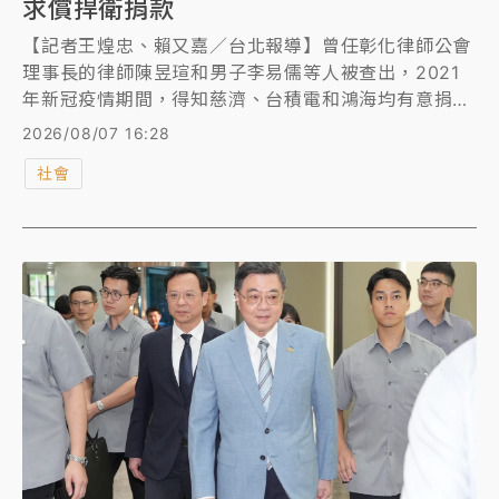
求償捍衛捐款
【記者王煌忠、賴又嘉／台北報導】曾任彰化律師公會
理事長的律師陳昱瑄和男子李易儒等人被查出，2021
年新冠疫情期間，得知慈濟、台積電和鴻海均有意捐贈
疫苗，向慈濟基金會誆稱，有管道可採購BNT疫苗，還
2026/08/07 16:28
曾幫鴻海、台積電牽線，藉此向慈濟詐取10.6億元的服
社會
務費，台中地檢署昨(6日)依詐欺、洗錢等罪起訴陳昱
瑄、李易儒等17人。慈濟今再透過律師發聲，感謝檢警
積極偵辦，並有效查扣相關犯罪所得，未來若認定被告
等人成立犯罪，除代當事人請求法院依法將犯罪所得發
還被害人，並保留依法提出附帶民事訴訟求償等必要法
律措施，以捍衛慈濟和捐款大眾的權益。