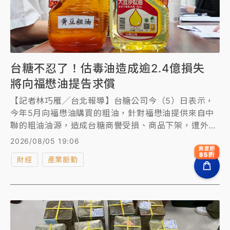
台糖不忍了！估毒油造成逾2.4億損失
將向福懋油提告求償
【記者林巧雁╱台北報導】台糖公司今（5）日表示，
今年5月向福懋油購買的粗油，針對福懋油提供來自中
聯的粗油油源，造成台糖商譽受損、商品下架，遭外界
污指油品有問題，對此將研議提出告訴，以正視聽，盼
2026/08/05 19:06
外界勿以訛傳訛。
爽夏節
85折
財經
產業脈動