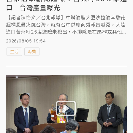
口 台灣產量曝光
【記者陳怡文／台北報導】中聯油脂大豆沙拉油苯駢芘
超標風暴火燒台灣，就有台中供應商秀報告喊冤，大陸
進口苦茶籽25度送驗未檢出，不排除是在壓榨或其他加
工製程中產生問題，導致最終油品驗出苯駢芘超標，盼
2026/08/05 19:54
衛生單位調查還原真相，衛福部長石崇良8月1日表示，
生活
消費
台灣苦茶籽產量稀少，95%仰賴進口，《知新聞》向農
業部查證，雖無法確認佔比，但台灣產地多在花蓮縣、
台東縣、嘉義縣、苗栗縣、南投縣，114年油茶產量
1763.81公噸，前五大產區合計達68.27%。