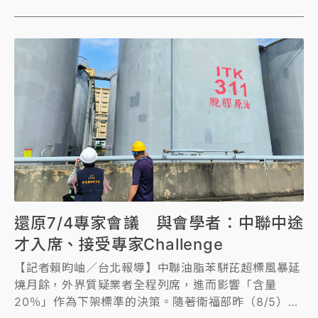
還原7/4專家會議 與會學者：中聯中途
才入席、接受專家Challenge
【記者賴昀岫／台北報導】中聯油脂苯駢芘超標風暴延
燒月餘，外界質疑業者全程列席，進而影響「含量
20％」作為下架標準的決策。隨著衛福部昨（8/5）公