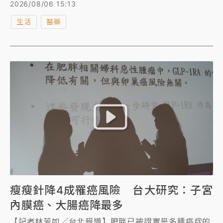
布7月4日專家會議紀錄，當天出席的專家名單也曝光。
2026/08/06 15:13
與會學者蘇南維還原，當時是專家認為有需要，才讓中
生活
醫藥
聯代表在會議中途入席，並就提出的問題回答，並感嘆
食安議題因接近選舉而失焦，如果只是為了自己的政治
利益，談論的不是可受公評之事，並非全民之福。
瘦瘦針降4成罹癌風險 台大研究：子宮
內膜癌、大腸癌降最多
【記者林芳如／台北報導】肥胖已被證實是多種癌症的