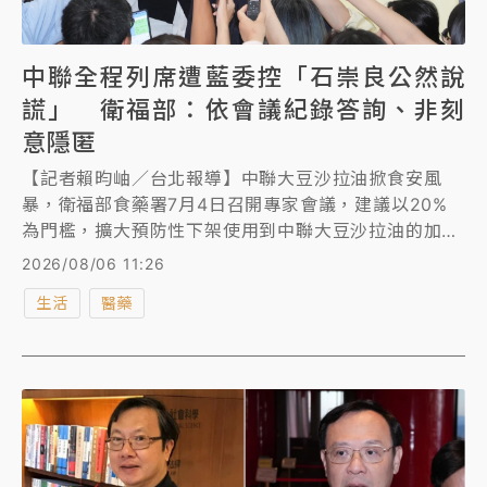
中聯全程列席遭藍委控「石崇良公然說
謊」 衛福部：依會議紀錄答詢、非刻
意隱匿
【記者賴昀岫／台北報導】中聯大豆沙拉油掀食安風
暴，衛福部食藥署7月4日召開專家會議，建議以20%
為門檻，擴大預防性下架使用到中聯大豆沙拉油的加工
品。主持會議的食藥署長姜至剛證實中聯全程列席，形
2026/08/06 11:26
同打臉衛福部長石崇良日前在答詢時說，中聯僅參與上
生活
醫藥
半場，遭藍委砲轟「公然說謊」，衛福部今（8/6）說
明，是依會議紀錄作出答詢判斷，並非刻意隱匿或誤
導，未來將更審慎說明。