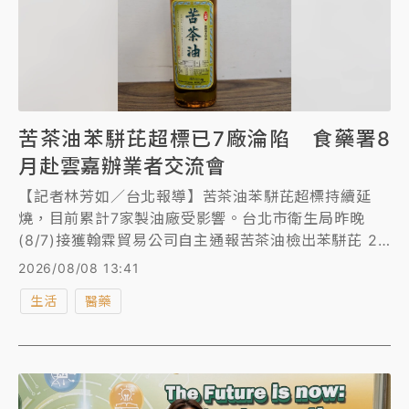
苦茶油苯駢芘超標已7廠淪陷 食藥署8
月赴雲嘉辦業者交流會
【記者林芳如／台北報導】苦茶油苯駢芘超標持續延
燒，目前累計7家製油廠受影響。台北市衛生局昨晚
(8/7)接獲翰霖貿易公司自主通報苦茶油檢出苯駢芘 2.1
μg/kg，不符規定，使用中國的苦茶籽，該批號已賣出
2026/08/08 13:41
100瓶，現場尚有118瓶已下架封存。食藥署8月11日及
生活
醫藥
8月19日分別先在雲林、嘉義辦理2場交流會，從製程
源頭著手，協助業者掌握苯駢芘風險及關鍵管制重點。