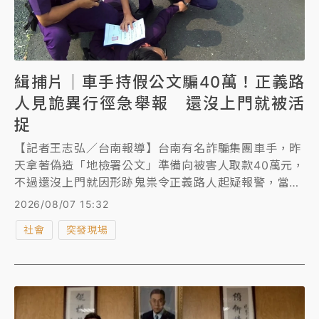
緝捕片｜車手持假公文騙40萬！正義路
人見詭異行徑急舉報 還沒上門就被活
捉
【記者王志弘／台南報導】台南有名詐騙集團車手，昨
天拿著偽造「地檢署公文」準備向被害人取款40萬元，
不過還沒上門就因形跡鬼祟令正義路人起疑報警，當場
被員警會同實習生抓個正著，神情訝異，只能束手就
2026/08/07 15:32
擒。
社會
突發現場