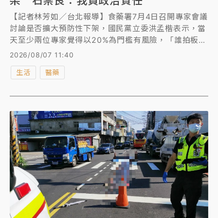
架 石崇良：我負政治責任
【記者林芳如／台北報導】食藥署7月4日召開專家會議
討論是否擴大預防性下架，國民黨立委洪孟楷表示，當
天至少兩位專家覺得以20%為門檻有風險，「誰拍板
20%，誰就下台負責。衛福部長石崇良今日回應，20%
2026/08/07 11:40
的標準是根據專家會議、科學討論之後所做的決定，而
生活
醫藥
「全面性」不論使用多少濃度的問題油都下架，這是
「政治決定」，「我負政治決定的責任」。