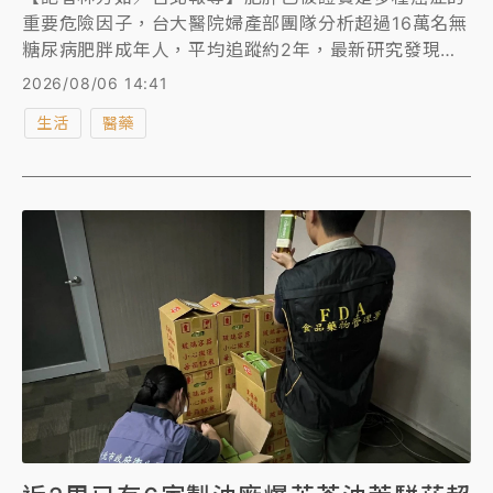
重要危險因子，台大醫院婦產部團隊分析超過16萬名無
糖尿病肥胖成年人，平均追蹤約2年，最新研究發現，
相較於僅靠飲食或運動減重者，使用GLP-1瘦瘦針者，
2026/08/06 14:41
未來罹患13種肥胖相關癌症的整體風險大幅下降
生活
醫藥
41%，尤其子宮內膜癌和大腸直腸癌下降最顯著。