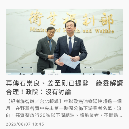
任，沒有問題。
再傳石崇良、姜至剛已提辭 綠委解讀
合理！政院：沒有討論
【記者施智齡／台北報導】中聯致癌油案延燒超過一個
月，在野黨咎責中央未第一時間公佈下游業者名單、流
向，甚質疑放行20％以下問題油、護航業者，不斷點名
衛福部長石崇良、食藥署長姜至剛等人負起政治責任。
2026/08/07 18:45