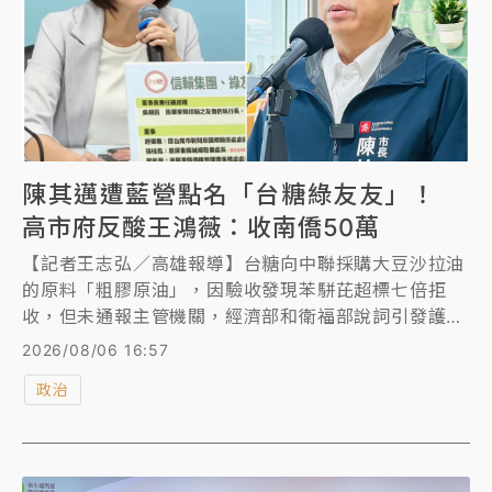
陳其邁遭藍營點名「台糖綠友友」！
高市府反酸王鴻薇：收南僑50萬
【記者王志弘／高雄報導】台糖向中聯採購大豆沙拉油
的原料「粗膠原油」，因驗收發現苯駢芘超標七倍拒
收，但未通報主管機關，經濟部和衛福部說詞引發護航
爭議。國民黨今日開記者會痛批台糖高層酬庸「綠到出
2026/08/06 16:57
汁」，更指稱董事與總統賴清德、高雄市長陳其邁關係
政治
密切。高市府發言人符瑋玲駁斥，陳其邁從未向台糖推
薦任何人事，請停止抹黑。市府更反酸立委王鴻薇曾收
受遭重罰的「南僑油脂」50萬元政治獻金，質疑為此打
台糖來替轉移焦點。