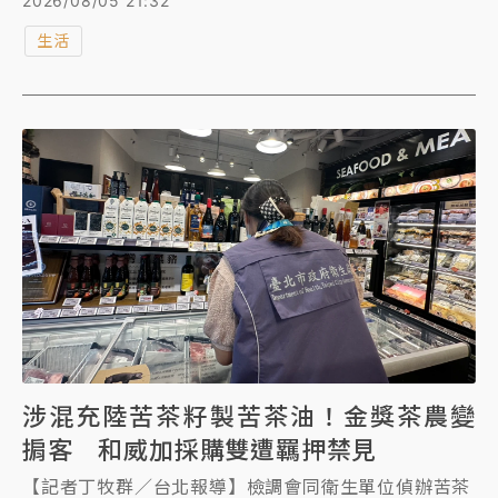
2026/08/05 21:32
趕赴該公司展開稽查，並命業者預防性下架問題產品。
生活
涉混充陸苦茶籽製苦茶油！金獎茶農變
掮客 和威加採購雙遭羈押禁見
【記者丁牧群／台北報導】檢調會同衛生單位偵辦苦茶