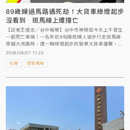
89歲婦過馬路遇死劫！大貨車綠燈起步
沒看到 斑馬線上遭撞亡
【記者王煌忠／台中報導】台中市神岡區今天上午發生
一起死亡車禍！一名年近9旬陳姓婦人徒步行走斑馬線
穿越大洲路時，遭一輛綠燈起步的營業大貨車撞擊，腹
部受到重創，消防人員到場時已無生命跡象、明顯死
2026/08/07 11:23
亡。警方初步調查，柳姓大貨車駕駛未有酒駕或毒駕情
社會
突發現場
形，詳細肇事原因及責任歸屬，仍待交通警察大隊進一
步分析研判。