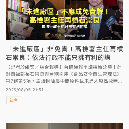
「未進廠區」非免責！高檢署主任再槓
石崇良：依法行政不能只挑有利的講
【記者於維奕／綜合報導】台糖通報爭議持續延燒！針
對衛福部長石崇良與台糖引用《食品安全衛生管理法》
第7條第5項，主張粗油屬中間原料且未進入廠區故無通
報義務一事，高檢署主任檢察官陳宏達再度公開發文質
2026/08/05 21:51
疑，主管機關的說法僅限於中央法規文義，卻忽略了地
社會
方自治條例的規範，若因此推論「完全沒有任何通報義
務」，恐怕過於武斷，恐有違依法行政原則與食安預防
精神。