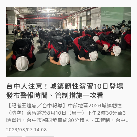
並帶回李建成訊問，預計稍晚移送北檢複訊，協調會也
臨時取消。全案朝侵占、背信罪嫌偵辦。
台中人注意！城鎮韌性演習10日登場
發布警報時間、管制措施一次看
【記者王煌忠／台中報導】中部地區2026城鎮韌性
（防空）演習將於8月10日（周一）下午2時30分至3
時舉行，台中市將同步實施30分鐘人、車管制，台中市
警局提醒，警報發布後，民眾須立即配合引導停車、下
2026/08/07 14:08
車並就近進入防空避難設施；今年演習更首度納入「行