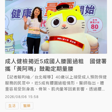
成人健檢揭近5成國人腰圍過粗 國健署
攜「黃阿瑪」鼓勵定期量腰
【記者賴昀岫／台北報導】40歲以上接受成人預防保健
服務的民眾中，近5成有腰圍過粗情形，醫師指出，體
重容易受到身高、骨架、肌肉量等因素影響，透過腰圍
量測，其實更具健康參考價值。衛福部國健署為鼓勵民
2026/08/06 15:58
眾養成定期量腰習慣，將於9月攜手知名IP「黃阿瑪的
生活
醫藥
後宮生活」，活動期間完成指定任務即可參加抽獎。