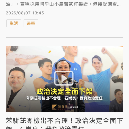
油」，宣稱採用阿里山小農苦茶籽製造，但接受調查時
僅提出採購代理人所提供之苦茶籽採收照片、影片做為
2026/08/07 13:45
佐證資料，無法提出具體證明與上述產品所使用之原料
生活
醫藥
具有對應關聯性，亦無法據以確認，該批苦茶籽確實供
上述產品製造使用。因此，台北市衛生局宣布重罰威加
公司300萬元。
苯駢芘零檢出不合理！政治決定全面下