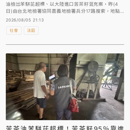
油檢出苯駢芘超標、以大陸進口苦茶籽混充案，昨(4
日)由台北地檢署協同嘉義地檢署兵分17路搜索，地點
包括北部的威加國際公司、嘉義的源春製油廠、梅山茶
2026/08/05 21:13
油生產合作社及7名關係人住處，北檢漏夜複訊5名被
社會
法庭
告，今凌晨將威加採購人員陳鐘秀慧、仲介威加購買大
陸苦茶籽的掮客陳沅農2人聲押禁見，其餘3人以30至
100萬元交保，全案朝《刑法》詐欺、虛偽標記等罪偵
辦。法院今晚7時裁定陳鐘秀慧、陳沅農2人羈押禁見。
苦茶油苯駢芘超標！苦茶籽95％靠進