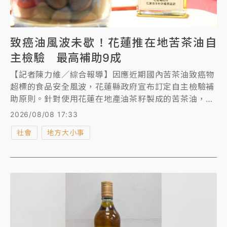
致癌油風波未歇！花蓮推在地苦茶油自
主檢驗 最高補助9成
【記者陳力維／綜合報導】因應近期國內苦茶油致癌物
超標的食品安全風波，花蓮縣政府宣布訂定自主檢驗補
助原則。針對使用花蓮在地產油茶籽製成的苦茶油，補
助農友產品上市前進行苯駢芘自主檢驗費用最高達9
2026/08/08 17:33
成，若參加評鑑獲獎更可享有全額補助。縣府期盼透過
社會
地方大小事
降低檢驗成本，鼓勵農友在產品上市前主動把關，並結
合第三方檢驗與產地認證，建構三重把關機制，從源頭
守護消費者的食用安全。