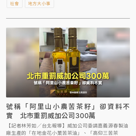
社會
地方大小事
動網路受阻」情境演練，部分行動上網服務可能出現降
速或無法使用情況。台中捷運則維持正常營運，但下車
旅客須留在車站內配合疏散避難，未依規定配合者，最
高可處15萬元罰鍰。
號稱「阿里山小農苦茶籽」卻資料不
實 北市重罰威加公司300萬
【記者林芳如／台北報導】威加公司委請嘉義源春製油
廠生產的「在地金花小菓苦茶油」、「高仰三苦茶