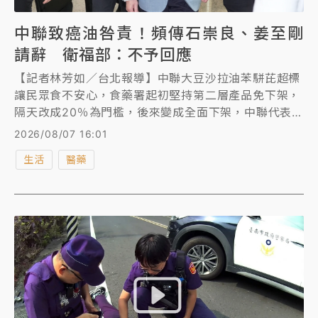
中聯致癌油咎責！頻傳石崇良、姜至剛
請辭 衛福部：不予回應
【記者林芳如／台北報導】中聯大豆沙拉油苯駢芘超標
讓民眾食不安心，食藥署起初堅持第二層產品免下架，
隔天改成20％為門檻，後來變成全面下架，中聯代表竟
全程列席食藥署專家會議，衛福部長石崇良和食藥署長
2026/08/07 16:01
姜至剛屢遭點名下台負責，今日再度傳出兩人請辭，衛
生活
醫藥
福部表示，不予回應。