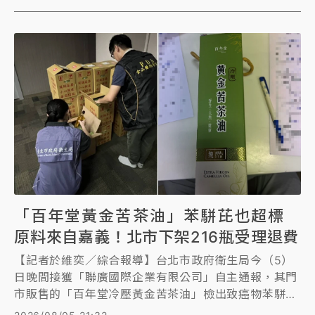
「百年堂黃金苦茶油」苯駢芘也超標
原料來自嘉義！北市下架216瓶受理退費
【記者於維奕／綜合報導】台北市政府衛生局今（5）
日晚間接獲「聯廣國際企業有限公司」自主通報，其門
市販售的「百年堂冷壓黃金苦茶油」檢出致癌物苯駢芘
6.3 μg/kg超標。北市衛生局接獲通報後，會同食藥署