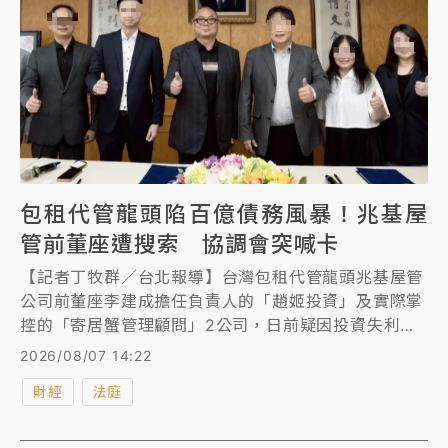
包租代管龍頭陷百億債務風暴！兆基屋
管前董座遭搜索 協調會突喊卡
【記者丁牧群／台北報導】台灣包租代管龍頭兆基屋管
公司前董座李建成擔任負責人的「趙姬投資」及實際掌
控的「寄居蟹管理顧問」2公司，日前疑因投資失利導
致資金鏈出現百億缺口，對外發行的公司債無法依約兌
2026/08/07 14:22
付利息與本金，引發大批投資人恐慌並組成自救會。兆
財經
法庭
基屋管前天發聲明，強調公司營運資金穩健、業務拓展
如常，李建成今天原本安排2場協調會向投資人說明解
決方案，但台北地檢署今早指揮調查局北機站發動搜索