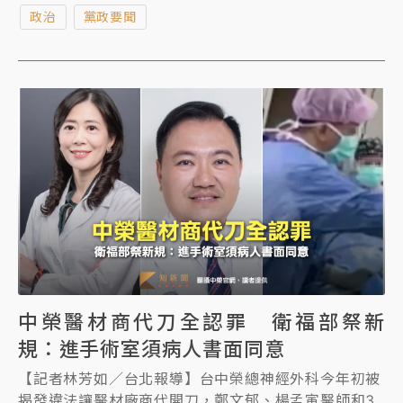
今再傳出石、姜兩人已提出請辭，行政院發言人李慧芝
政治
黨政要聞
傍晚回應「目前沒有相關討論」，民進黨團幹事長莊瑞
雄認為，做出有人要請辭的解讀很合理，問題是該如何
防範、食安風波不再發生。
中榮醫材商代刀全認罪 衛福部祭新
規：進手術室須病人書面同意
【記者林芳如／台北報導】台中榮總神經外科今年初被
揭發違法讓醫材廠商代開刀，鄭文郁、楊孟寅醫師和3