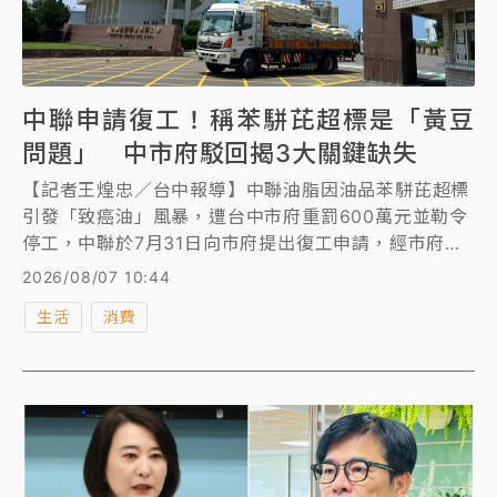
中聯申請復工！稱苯駢芘超標是「黃豆
問題」 中市府駁回揭3大關鍵缺失
【記者王煌忠／台中報導】中聯油脂因油品苯駢芘超標
引發「致癌油」風暴，遭台中市府重罰600萬元並勒令
停工，中聯於7月31日向市府提出復工申請，經市府審
查後認定業者迄今仍未完整釐清油品超標的根本原因，
2026/08/07 10:44
所提改善方案也缺乏具體成效驗證，無法證明未來可有
生活
消費
效防堵類似事件再發生，已正式駁回復工申請。