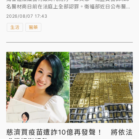
名醫材商日前在法庭上全部認罪。衛福部近日公布醫材
商進入手術室管理指引，手術過程中有醫材商在場之必
2026/08/07 17:43
要時，應取得病人或其家屬之書面同意，不得直接接觸
生活
醫藥
病人或操控直接作用於病人之醫療器材。
慈濟買疫苗遭詐10億再發聲！ 將依法