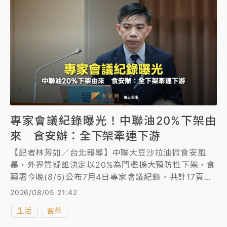
專家會議紀錄曝光！中聯油20%下架由
來 食安辦：全下架牽連下游
【記者林芳如／台北報導】中聯大豆沙拉油掀食安風
暴，外界質疑誰決定以20%為門檻擴大預防性下架，食
藥署今晚(8/5)公布7月4日專家會議紀錄，共計17頁，
其中行政院食安辦主任許輔曾提及，若要求第二層加工
2026/08/05 21:42
產品全面下架，亦會牽連至第三層、第四層產品。
生活
醫藥