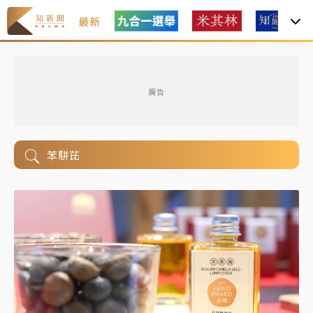
最新
廣告
苯駢芘