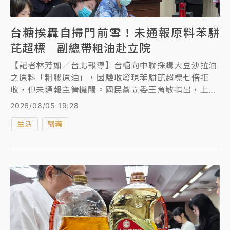
台糖挨轟自掃門前雪！未通報原料苯駢
芘超標 副總帶粗油赴立院
【記者林芳如／台北報導】台糖向中聯採購大豆沙拉油
之原料「粗膠原油」，因驗收發現苯駢芘超標七倍拒
收，但未通報主管機關。國民黨立委王育敏指出，上一
波《食安法》修法精神就是從原料管到成品，過去蘇丹
2026/08/05 19:28
紅事件，食藥署的新聞稿就強調，食品業者發現原料或
生活
醫藥
產品有危害衛生安全之虞，應主動通報主管機關，結果
遇到台糖就轉彎，為了幫台糖開脫，所有法律重新解
釋，倒退回來。