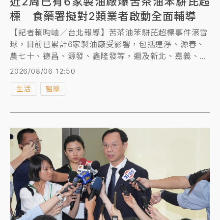
近2周已有6家製油廠爆苦茶油苯駢芘超
標 食藥署擬對2類業者啟動全面輔導
【記者賴昀岫／台北報導】苦茶油苯駢芘超標事件滾雪
球，目前已累計6家製油廠受影響，包括連淨、源春、
農七十、德昌、源發、鑫隆發等，遍及新北、嘉義、台
南等縣市。衛福部食藥署指出，這些業者多屬於小型、
2026/08/06 12:50
前店後廠的形式，會邀集專家針對製程給予輔導；另
生活
醫藥
外，各廠使用的茶籽來源不同，部分來源不明者已移請
檢調偵辦。