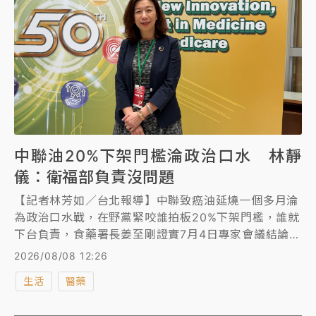
中聯油20%下架門檻淪政治口水 林靜
儀：衛福部負責沒問題
【記者林芳如／台北報導】中聯致癌油延燒一個多月淪
為政治口水戰，在野黨緊咬誰拍板20%下架門檻，誰就
下台負責，食藥署長姜至剛證實7月4日專家會議結論由
他裁示，衛福部長石崇良8月5日在立法院答詢：「這個
2026/08/08 12:26
我負責，沒有問題」。負責督導食藥署的衛福部次長林
生活
醫藥
靜儀今日(8/8)表示，專家基於科學討論，我們也認為
專家的建議合理於是拍板，我想整個衛福部都會來負責