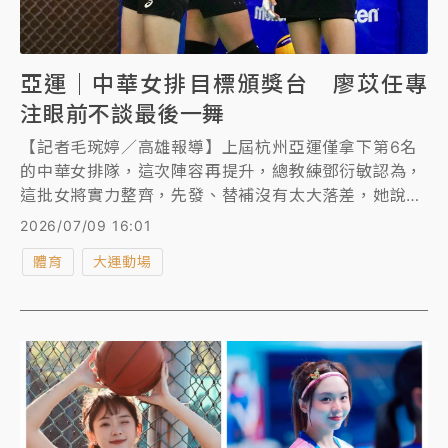
亞運｜中華女排目標頒獎台 廖苡任專
注眼前不談最後一舞
【記者毛琬婷／高雄報導】上屆杭州亞運僅拿下第6名
的中華女排隊，這次陣容再提升，總教練鄧衍敏認為，
這批女將實力整齊，先發、替補沒有太大落差，她說：
「這次大家都很有共識，都想要衝進頒獎台上面。」
2026/07/09 16:01
體育
大運動場