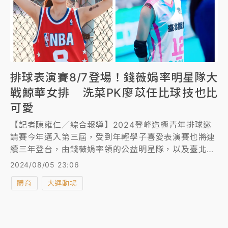
排球表演賽8/7登場！錢薇娟率明星隊大
戰鯨華女排 洗菜PK廖苡任比球技也比
可愛
【記者陳雍仁／綜合報導】2024登峰造極青年排球邀
請賽今年邁入第三屆，受到年輕學子喜愛表演賽也將連
續三年登台，由錢薇娟率領的公益明星隊，以及臺北鯨
華女排隊，將於7日下午1時開打。
2024/08/05 23:06
體育
大運動場