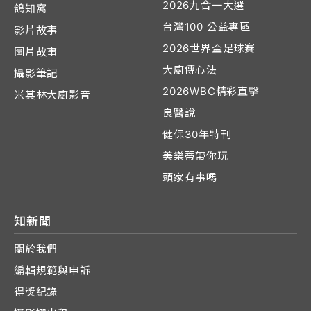
2026九合一大選
鴿知窩
台灣100 公益專區
影片故事
2026世界盃足球賽
圖片故事
大廚傳心法
攝影筆記
2026WBC精彩直擊
米其林大廚影音
良醫說
健保30年特刊
美樂蒂帶你玩
頭家有事嗎
知新聞
關於我們
編輯規範與申訴
得獎紀錄