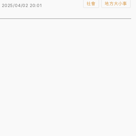
不治。高雄地檢署昨完成相驗，後續核發相驗屍體證明
社會
地方大小事
2025/04/02 20:01
書，由家屬領回遺體處理後事。