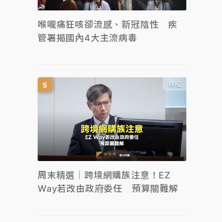
喉嚨痛狂咳卻流感、新冠陰性 疾
管署揭國內4大主流病毒
財經
周末精選｜跨境網購族注意！EZ
Way若改由政府委任 預算關難解