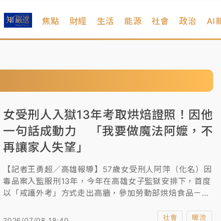
焦點
財經
生活
能源
社會
政治
AI
女受刑人入獄13年考取烘焙證照！因他
一句話成動力 「我要做魔法阿嬤，不
再讓家人失望」
【記者王勇超／高雄報導】57歲女受刑人阿萍（化名）因
毒品案入監服刑13年，今年在高雄女子監獄安排下，首度
以「戒護外考」方式走出高牆，參加勞動部烘焙食品－麵
包丙級技術士檢定，以學科96分高分取得證照。她今天受
訪時表示，當時這張證照讓她重新找回自信，也重新拉近
社會
暖流
2026/07/08 18:40