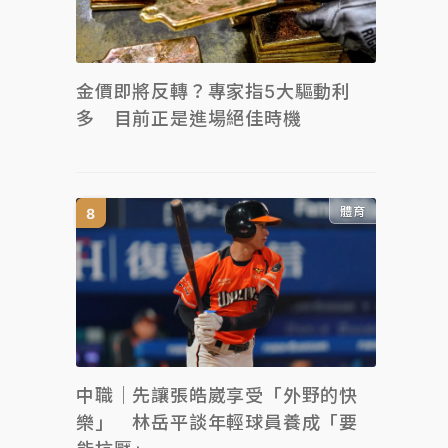
金價即將反轉？專家指5大驅動利
多 目前正是進場絕佳時機
體育
中職｜先讓張皓崴享受「外野的快
樂」 林岳平談年輕球員養成「要