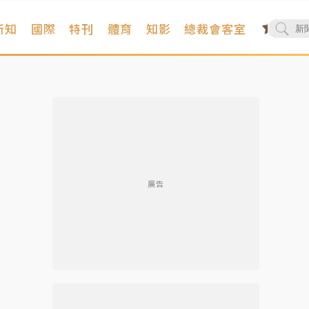
新知
國際
特刊
體育
知影
總裁會客室
廣告