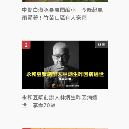
中颱白海豚暴風圈縮小 今晚起風
雨顯著！竹苗山區有大豪雨
財經
永和豆漿創辦人林炳生昨因病過
世 享壽70歲