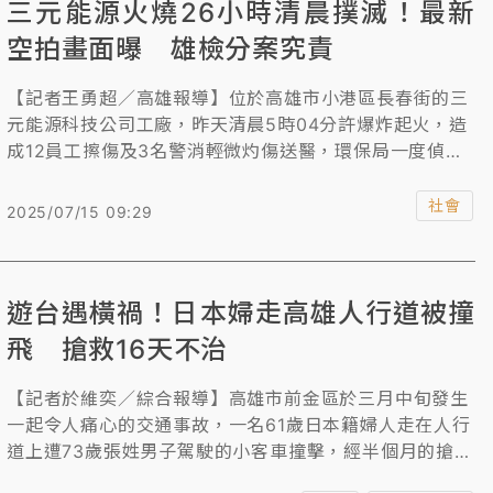
三元能源火燒26小時清晨撲滅！最新
空拍畫面曝 雄檢分案究責
【記者王勇超／高雄報導】位於高雄市小港區長春街的三
元能源科技公司工廠，昨天清晨5時04分許爆炸起火，造
成12員工擦傷及3名警消輕微灼傷送醫，環保局一度偵測
到工廠內有氫氟酸外溢，最高值0.774ppm，緊急發布細
胞簡訊提醒周圍里民勿外出。消防局說，火災發生後共動
社會
2025/07/15 09:29
員74車165人前往搶救，歷經26小時42分，終於在今天
上午7時46分撲滅火勢，空拍畫面已無明火及濃煙，目前
持續灑水降溫中。
遊台遇橫禍！日本婦走高雄人行道被撞
飛 搶救16天不治
【記者於維奕／綜合報導】高雄市前金區於三月中旬發生
一起令人痛心的交通事故，一名61歲日本籍婦人走在人行
道上遭73歲張姓男子駕駛的小客車撞擊，經半個月的搶救
後，雖然生命跡象一度穩定，仍不幸於昨（1日）天宣告