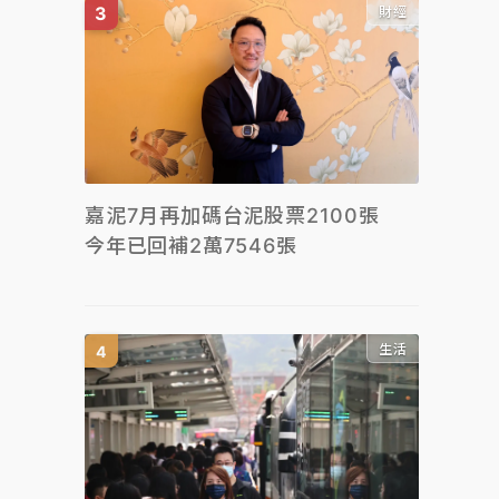
財經
嘉泥7月再加碼台泥股票2100張
今年已回補2萬7546張
生活