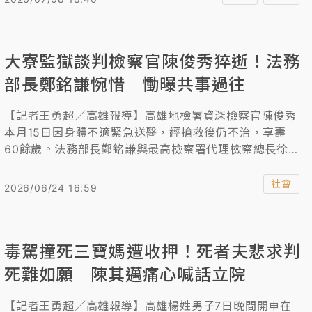
與家人的距離，希望假釋後靠烘焙重新開始人生，「我跟
另一位同學約定好了，以後再也不會成為社會上的問題，
連闖紅燈都不會。」她也感念高雄地檢署檢察長黃元冠曾
大寮監獄談判檢察官陳俊秀猝逝！法務
勉勵她，「考過了，我一定來看妳」，讓她天天提醒自己
一定要考過，今天黃元冠也重回監獄給予鼓勵，並體驗製
部長鄭銘謙惋惜 慟曝共事過往
作太陽餅。
【記者王勇超／高雄報導】高雄地檢署資深檢察官陳俊秀
本月15日因身體不適緊急送醫，經搶救後仍不治，享壽
60餘歲。法務部長鄭銘謙與最高檢察署代理檢察總長徐錫
祥今天分別透過慰問及出席公祭表達哀悼，高雄地檢署表
示，陳俊秀從事檢察工作逾30年，曾參與大寮監獄挾持事
社會
2026/06/24 16:59
件談判等重大案件，敬業精神深獲肯定。
毒駕撞死三寶媽遭收押！死者夫悲求判
死難如願 陳其邁痛心喊話立院
【記者王勇超／高雄報導】高雄楊姓男子7日晚間開車在