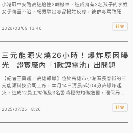
小港區中安路高速追撞2輛機車，造成育有3名孩子的李姓
女子傷重不治，楊男驗出毒品楊姓反應，被依毒駕致死等
罪嫌移送地檢署，檢察官訊後向法院聲押獲准。李女的丈
夫痛批毒駕行為惡劣，「應判處死刑！」高雄市長陳其邁
社會
2026/03/09 13:46
表示，現行對毒駕致死的法律責任與社會民意期待仍有落
差，立法院應蒐集民意檢討相關刑責與制度，讓法律真正
遏止毒駕，避免悲劇再度發生。
三元能源火燒26小時！爆炸原因曝
光 證實廠內「1款鋰電池」出問題
【記者王勇超／高雄報導】位於高雄市小港區長春街的三
元能源科技公司工廠，本月14日清晨5時04分許爆炸起
火，造成12員工擦傷及3名警消輕微灼傷送醫，環保局一
度偵測到工廠內有氫氟酸外溢，最高值0.774ppm，緊急
發布細胞簡訊提醒周圍里民勿外出。歷經26小時42分才
社會
2025/07/25 18:26
撲滅火勢。據了解，經消防火場調查，確認起火原因與場
內生產的「21700」規格鋰電池有關，不過，至於哪個環
節出問題？詳細起火原因仍在調查中。