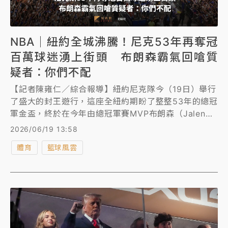
NBA｜紐約全城沸騰！尼克53年再奪冠
百萬球迷湧上街頭 布朗森霸氣回嗆質
疑者：你們不配
【記者陳雍仁／綜合報導】紐約尼克隊今（19日）舉行
了盛大的封王遊行，這座全紐約期盼了整整53年的總冠
軍金盃，終於在今年由總冠軍賽MVP布朗森（Jalen
Brunson）率隊奪下，超過百萬名瘋狂的球迷湧入曼哈
2026/06/19 13:58
頓下城街頭，將全城染成一片藍橘相間的海洋。
體育
籃球風雲