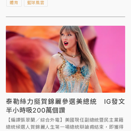
體育
籃球風雲
書豪相見歡，兩人還交換球衣留念。
泰勒絲力挺賀錦麗參選美總統 IG發文
半小時吸200萬個讚
【編譯張翠蘭／綜合外電】美國現任副總統暨民主黨籍
總統候選人賀錦麗人生第一場總統辯論甫結束，即獲得