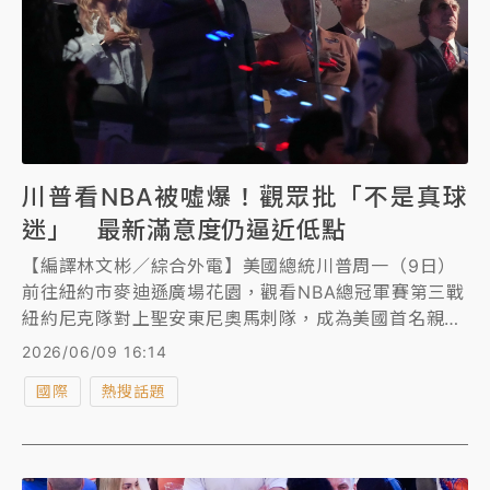
川普看NBA被噓爆！觀眾批「不是真球
迷」 最新滿意度仍逼近低點
【編譯林文彬／綜合外電】美國總統川普周一（9日）
前往紐約市麥迪遜廣場花園，觀看NBA總冠軍賽第三戰
紐約尼克隊對上聖安東尼奧馬刺隊，成為美國首名親自
到場觀看NBA總決賽的現任總統，但現場球迷卻報以高
2026/06/09 16:14
分貝噓聲。根據同日公布的民調，川普滿意度仍不到四
國際
熱搜話題
成，持續在歷史低點附近徘徊。