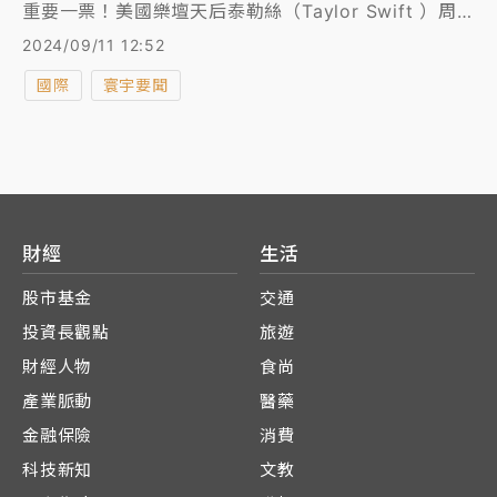
重要一票！美國樂壇天后泰勒絲（Taylor Swift ）周
二（9/10）晚間正式表態，將在11月美國大選中投票支
2024/09/11 12:52
持賀錦麗。泰勒絲這篇在社群網站Instagram的背書文
國際
寰宇要聞
章一出，僅半小時累積超過200萬個讚，為賀錦麗選情
大大加分。她還刻意上傳抱著貓咪的照片，暗酸共和黨
籍前總統川普副手范斯昔日指她們是「無子貓小姐」的
惡評。
財經
生活
股市基金
交通
投資長觀點
旅遊
財經人物
食尚
產業脈動
醫藥
金融保險
消費
科技新知
文教