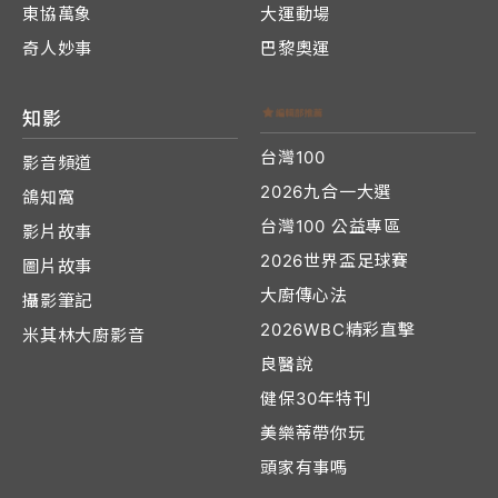
東協萬象
大運動場
奇人妙事
巴黎奧運
知影
台灣100
影音頻道
2026九合一大選
鴿知窩
台灣100 公益專區
影片故事
2026世界盃足球賽
圖片故事
大廚傳心法
攝影筆記
2026WBC精彩直擊
米其林大廚影音
良醫說
健保30年特刊
美樂蒂帶你玩
頭家有事嗎