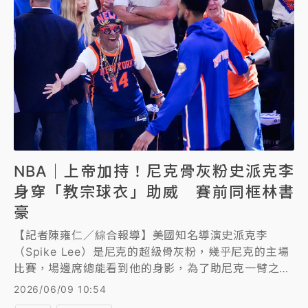
NBA｜上帝加持！尼克骨灰粉史派克李
身穿「教宗球衣」助威 賽前同框林書
豪
【記者陳雍仁／綜合報導】美國知名導演史派克李
（Spike Lee）是尼克的超級骨灰粉，幾乎尼克的主場
比賽，場邊席總能看到他的身影，為了助尼克一臂之
力，今（9日）NBA總冠軍賽第3戰，史派克李特別穿
2026/06/09 10:54
上「教宗球衣」應援觀戰，賽前還和台裔前尼克球星林