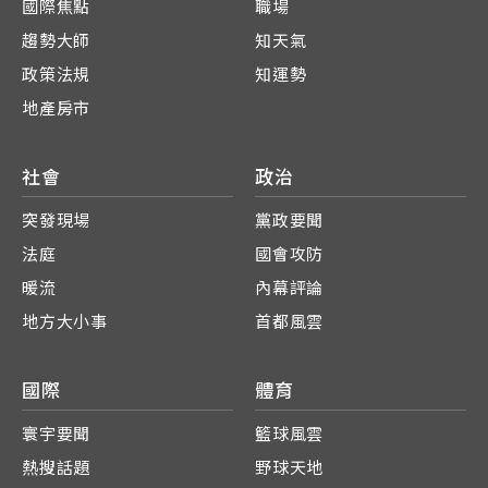
國際焦點
職場
趨勢大師
知天氣
政策法規
知運勢
地產房市
社會
政治
突發現場
黨政要聞
法庭
國會攻防
暖流
內幕評論
地方大小事
首都風雲
國際
體育
寰宇要聞
籃球風雲
熱搜話題
野球天地