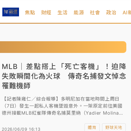
焦點
財經
生活
能源
社會
政治
AI
MLB｜差點搭上「死亡客機」！迫降
失敗瞬間化為火球 傳奇名捕發文悼念
罹難機師
【記者陳雍仁／綜合報導】多明尼加在當地時間上周日
（7日）發生一起私人客機墜毀意外。一架原定前往美國
德州接載MLB紅雀隊傳奇名捕莫里納（Yadier Molina）
及其家人的私人飛機，在多明尼加起飛後不久因機械故障
試圖緊急迫降，結果不幸失控墜毀並引發猛烈大火，機上
體育
野球天地
2026/06/09 16:13