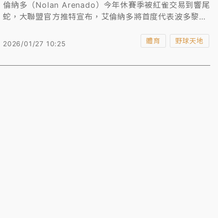
倫納多（Nolan Arenado）今年休賽季被紅雀交易到響尾
蛇，大聯盟官方推特宣布，艾倫納多將首度代表波多黎各
參加今年3月開打的世界棒球經典賽（WBC）。
體育
野球天地
2026/01/27 10:25