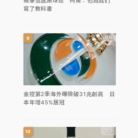
親筆信感謝球迷 柯爾：他為我們
寫了教科書
財經
金控第2季海外曝險破31兆創高 日
本年增45%居冠
生活