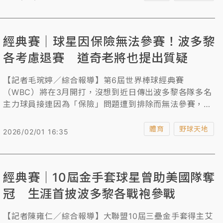
兩名美籍正副機師當場罹難。
經典賽｜球星因保險無法參賽！波多黎
各考慮退賽 道奇老將也提出質疑
【記者毛琬婷／綜合報導】第6屆世界棒球經典賽
（WBC）將在3月開打，沒想到近日傳出波多黎各隊多名
主力球員接連因為「保險」問題遭到排除而無法參賽，讓
波多黎各棒協考慮退出經典賽；大聯盟主席曼佛瑞（Rob
Manfred）已收到波多黎各方面的請求，希望能夠重新評
體育
野球天地
2026/02/01 16:35
估幾位球員的保險案。
經典賽｜10屆金手套球星曾助美國隊奪
冠 生涯首披波多黎各戰袍參戰
【記者陳雍仁／綜合報導】大聯盟10屆三壘金手套得主艾