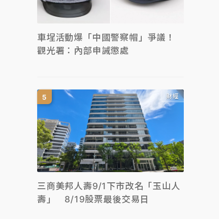
車埕活動爆「中國警察帽」爭議！
觀光署：內部申誡懲處
財經
三商美邦人壽9/1下市改名「玉山人
壽」 8/19股票最後交易日