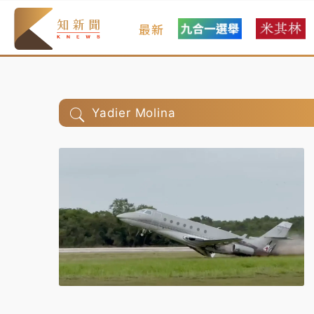
最新
Yadier Molina