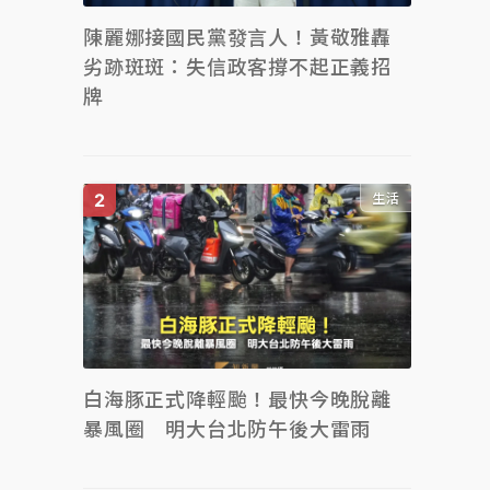
陳麗娜接國民黨發言人！黃敬雅轟
劣跡斑斑：失信政客撐不起正義招
牌
生活
白海豚正式降輕颱！最快今晚脫離
暴風圈 明大台北防午後大雷雨