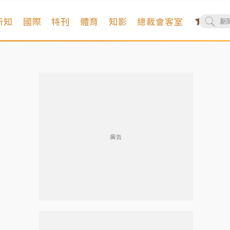
新知
國際
特刊
體育
知影
總裁會客室
廣告