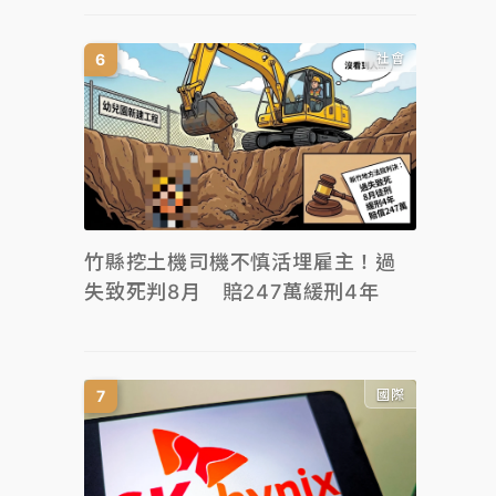
社會
竹縣挖土機司機不慎活埋雇主！過
失致死判8月 賠247萬緩刑4年
國際