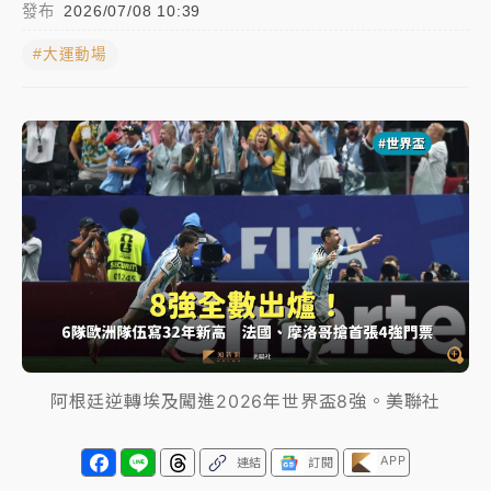
發布
2026/07/08 10:39
中颱白海豚進逼！台北喜來登圍籬傾倒砸傷人 民權西
#大運動場
路鷹架倒塌壓2車
有片｜
白海豚暴風圈逼近！新北淡水赫見龍捲風 榕樹
連根拔起
中颱白海豚風雨來了！中部以北防豪雨 今晚、明天影
響最劇烈
白海豚逼近！北市水門只出不進 未移置車輛最高罰
4800＋拖吊費
阿根廷逆轉埃及闖進2026年世界盃8強。美聯社
APP
連結
訂閱