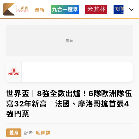
最新
油價持續凍漲！ 中油宣布下周一汽柴油價格維持不變
廣告
中颱白海豚進逼！台北喜來登圍籬傾倒砸傷人 民權西
路鷹架倒塌壓2車
有片｜
白海豚暴風圈逼近！新北淡水赫見龍捲風 榕樹
NEWS
連根拔起
中颱白海豚風雨來了！中部以北防豪雨 今晚、明天影
世界盃｜8強全數出爐！6隊歐洲隊伍
響最劇烈
寫32年新高 法國、摩洛哥搶首張4
白海豚逼近！北市水門只出不進 未移置車輛最高罰
▲
強門票
4800＋拖吊費
▼
油價持續凍漲！ 中油宣布下周一汽柴油價格維持不變
毛琬婷
體育
記者