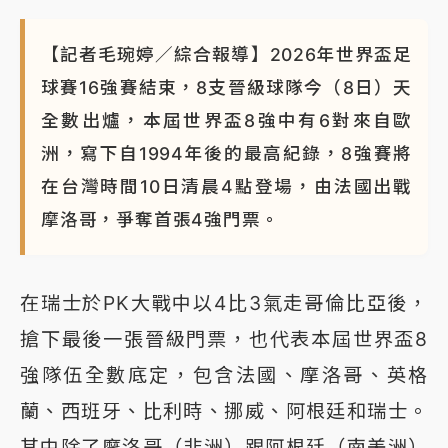
【記者毛琬婷／綜合報導】2026年世界盃足
球賽16強賽結束，8支晉級球隊今（8日）天
全數出爐，本屆世界盃8強中有6對來自歐
洲，寫下自1994年後的最高紀錄，8強賽將
在台灣時間10日清晨4點登場，由法國出戰
摩洛哥，爭奪首張4強門票。
在瑞士於PK大戰中以4比3氣走哥倫比亞後，
搶下最後一張晉級門票，也代表本屆世界盃8
強隊伍全數底定，包含法國、摩洛哥、英格
蘭、西班牙、比利時、挪威、阿根廷和瑞士。
其中除了摩洛哥（非洲）跟阿根廷（南美洲）