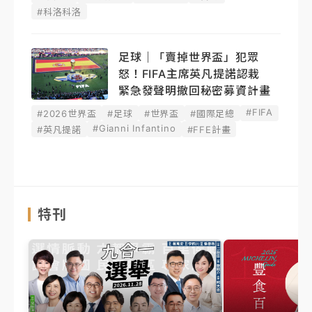
#科洛科洛
足球｜「賣掉世界盃」犯眾
怒！FIFA主席英凡提諾認栽
緊急發聲明撤回秘密募資計畫
#FIFA
#2026世界盃
#足球
#世界盃
#國際足總
#Gianni Infantino
#英凡提諾
#FFE計畫
特刊