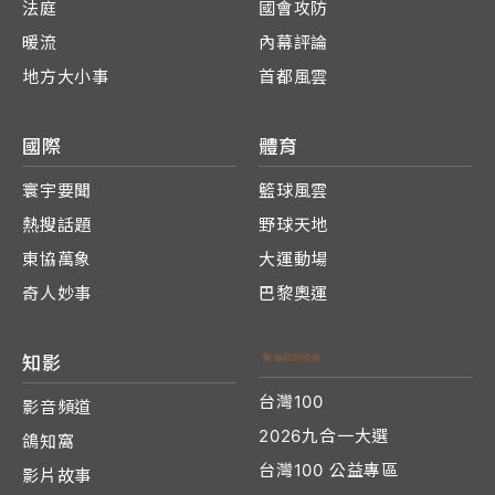
法庭
國會攻防
暖流
內幕評論
地方大小事
首都風雲
國際
體育
寰宇要聞
籃球風雲
熱搜話題
野球天地
東協萬象
大運動場
奇人妙事
巴黎奧運
知影
台灣100
影音頻道
2026九合一大選
鴿知窩
台灣100 公益專區
影片故事