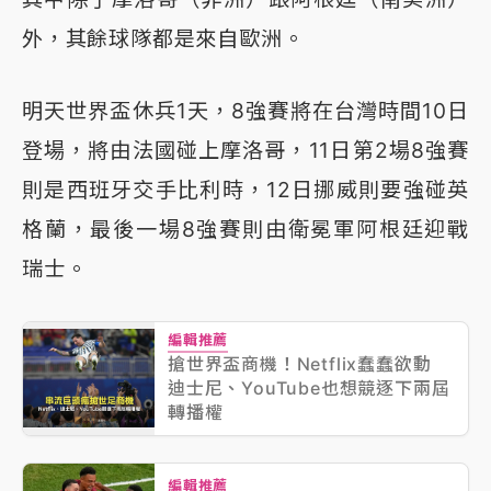
外，其餘球隊都是來自歐洲。
明天世界盃休兵1天，8強賽將在台灣時間10日
登場，將由法國碰上摩洛哥，11日第2場8強賽
則是西班牙交手比利時，12日挪威則要強碰英
格蘭，最後一場8強賽則由衛冕軍阿根廷迎戰
瑞士。
編輯推薦
搶世界盃商機！Netflix蠢蠢欲動
迪士尼、YouTube也想競逐下兩屆
轉播權
編輯推薦