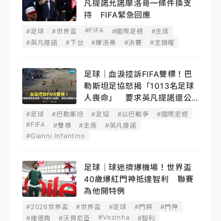
凡提諾允諾摩洛哥一條件換支
持 FIFA緊急回應
#FIFA
#足球
#世界盃
#國際足總
#主席
#英凡提諾
#下台
#摩洛哥
#決賽
#主辦權
足球｜血淚控訴FIFA雙標！巴
勒斯坦足協怒揭「1013名足球
人喪命」 要求英凡提諾還公
道
#足球
#巴勒斯坦
#足協
#以巴戰爭
#國際足總
#FIFA
#雙標
#主席
#英凡提諾
#Gianni Infantino
足球｜球迷擠爆機場！世界盃
40歲爆紅門神抵達智利 聯賽
為他開特例
#2026世界盃
#世界盃
#足球
#門將
#門神
#Vozinha
#維德角
#沃齊尼亞
#智利