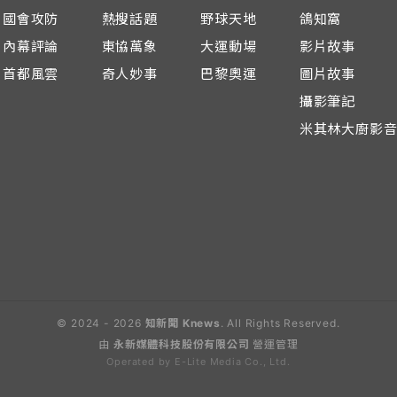
國會攻防
熱搜話題
野球天地
鴿知窩
內幕評論
東協萬象
大運動場
影片故事
首都風雲
奇人妙事
巴黎奧運
圖片故事
攝影筆記
米其林大廚影
© 2024 - 2026
知新聞 Knews
. All Rights Reserved.
由
永新媒體科技股份有限公司
營運管理
Operated by E-Lite Media Co., Ltd.