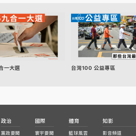
九合一大選
台灣100 公益專區
政治
國際
體育
知影
黨政要聞
寰宇要聞
籃球風雲
影音頻道