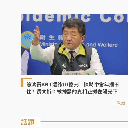
慈濟買BNT遭詐10億元 陳時中當年攔不
住！長文訴：被抹黑的真相正攤在陽光下
政治
話題