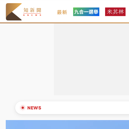
最新
女律師陳昱瑄詐慈濟10億！黃金158kg遭查扣畫
暑假過三周才推「E宿新北打卡趣」！抽獎程序複
中信慈善基金會想增加董事人數！辜仲諒向法院聲
NEWS
故宮《龍藏經》特展第2檔！今線上預約開賣一度