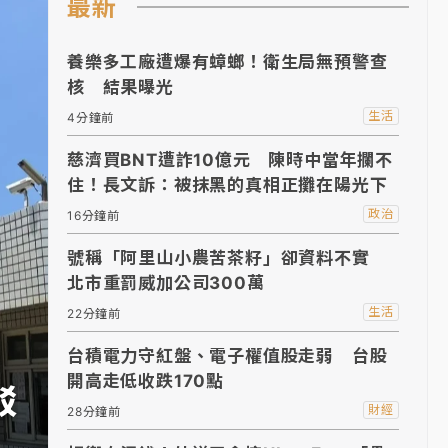
最新
養樂多工廠遭爆有蟑螂！衛生局無預警查
核 結果曝光
生活
4分鐘前
慈濟買BNT遭詐10億元 陳時中當年攔不
住！長文訴：被抹黑的真相正攤在陽光下
政治
16分鐘前
號稱「阿里山小農苦茶籽」卻資料不實
北市重罰威加公司300萬
生活
22分鐘前
台積電力守紅盤、電子權值股走弱 台股
生活
開高走低收跌170點
駁
中颱白海豚逼近估14：
財經
28分鐘前
開炸熱區曝