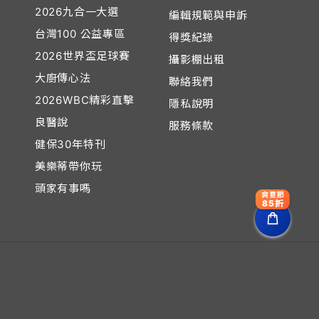
2026九合一大選
編輯規範與申訴
台灣100 公益專區
得獎紀錄
2026世界盃足球賽
攝影棚出租
大廚傳心法
聯絡我們
2026WBC精彩直擊
音
隱私說明
良醫說
服務條款
健保30年特刊
美樂蒂帶你玩
頭家有事嗎
爽夏節
85折