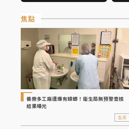
畫面曝
子夢
焦點
養樂多工廠遭爆有蟑螂！衛生局無預警查核
結果曝光
生活