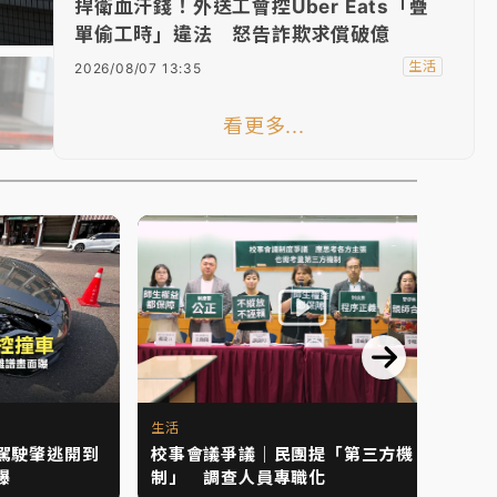
捍衛血汗錢！外送工會控Uber Eats「疊
單偷工時」違法 怒告詐欺求償破億
生活
2026/08/07 13:35
看更多...
生活
駕駛肇逃開到
校事會議爭議｜民團提「第三方機
曝
制」 調查人員專職化