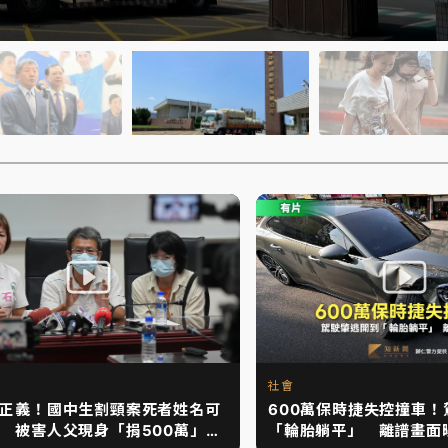
社會
正義！國中生割頸案死者姓名可
600萬保時捷失控撞車！
 被害人父現身「捐500萬」圓
「輪胎躺平」 離譜畫面