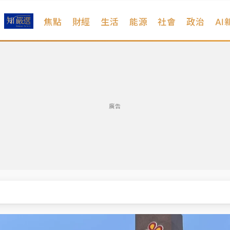
焦點
財經
生活
能源
社會
政治
AI
廣告
面曝光
雜 觀旅局回應了
請遭駁 理由曝光
塞車 周六起展出延長至晚上7時