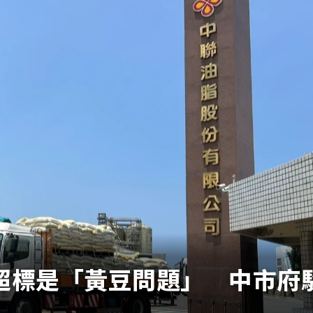
開羈押庭
紫」降雨熱區曝
面曝光
雜 觀旅局回應了
請遭駁 理由曝光
塞車 周六起展出延長至晚上7時
開羈押庭
紫」降雨熱區曝
超標是「黃豆問題」 中市府