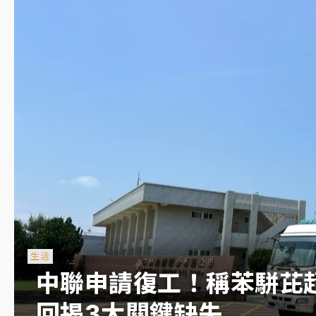
▲
台東農業處長涉圖利渡假村！東檢抗告成功 今重
▼
父親節泡湯了！中颱白海豚雨彈轟3天 「紅到發
女律師陳昱瑄詐慈濟10億！黃金158kg遭查扣畫
暑假過三周才推「E宿新北打卡趣」！抽獎程序複
中信慈善基金會想增加董事人數！辜仲諒向法院聲
故宮《龍藏經》特展第2檔！今線上預約開賣一度
台東農業處長涉圖利渡假村！東檢抗告成功 今重
父親節泡湯了！中颱白海豚雨彈轟3天 「紅到發
生活
中聯申請復工！稱苯駢芘
回揭3大關鍵缺失