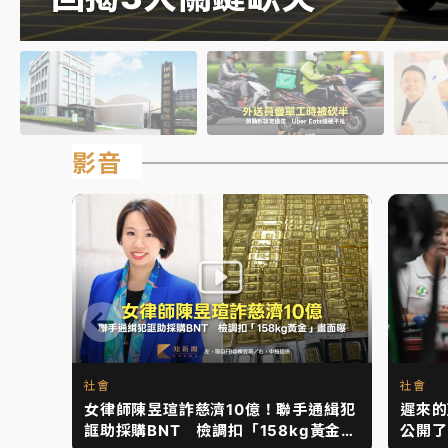
影音
社會
社會
女律師陳昱瑄詐慈濟10億！聯手通緝犯
遲來的
誆助採購BNT 檢調扣「158kg黃金」
公開了