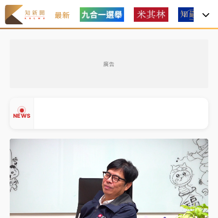
最新
女律師陳昱瑄詐慈濟10億！黃金158kg遭查扣畫面曝光
廣告
暑假過三周才推「E宿新北打卡趣」！抽獎程序複雜 觀
旅局回應了
中信慈善基金會想增加董事人數！辜仲諒向法院聲請遭
NEWS
駁 理由曝光
故宮《龍藏經》特展第2檔！今線上預約開賣一度塞車
周六起展出延長至晚上7時
台東農業處長涉圖利渡假村！東檢抗告成功 今重開羈
▲
押庭
▼
父親節泡湯了！中颱白海豚雨彈轟3天 「紅到發紫」降
雨熱區曝