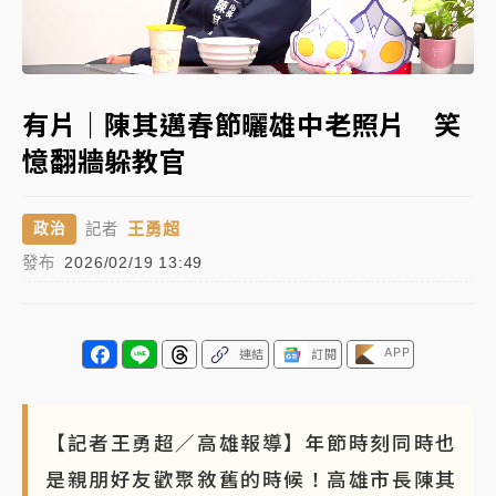
女律師陳昱瑄詐慈濟10億！黃金158kg遭查扣畫面曝光
Loaded
:
Unmute
65.28%
暑假過三周才推「E宿新北打卡趣」！抽獎程序複雜 觀
有片｜陳其邁春節曬雄中老照片 笑
旅局回應了
憶翻牆躲教官
中信慈善基金會想增加董事人數！辜仲諒向法院聲請遭
駁 理由曝光
王勇超
政治
記者
故宮《龍藏經》特展第2檔！今線上預約開賣一度塞車
發布
2026/02/19 13:49
周六起展出延長至晚上7時
台東農業處長涉圖利渡假村！東檢抗告成功 今重開羈
押庭
APP
連結
訂閱
父親節泡湯了！中颱白海豚雨彈轟3天 「紅到發紫」降
雨熱區曝
【記者王勇超／高雄報導】年節時刻同時也
是親朋好友歡聚敘舊的時候！高雄市長陳其