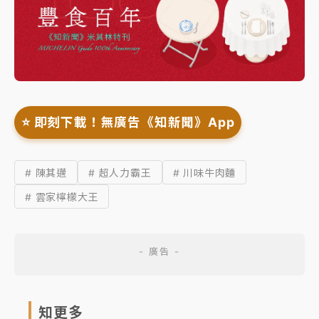
⭐️ 即刻下載！無廣告《知新聞》App
# 陳其邁
# 超人力霸王
# 川味牛肉麵
# 雲家檸檬大王
知更多