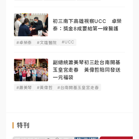
初三南下高雄視察UCC 卓榮
泰：獎金8成要給第一線醫護
#UCC
#卓榮泰
#文雄醫院
副總統蕭美琴初三赴台南開基
玉皇宮走春 黃偉哲陪同發送
一元福袋
#蕭美琴
#黃偉哲
#台南開基玉皇宮走春
特刊