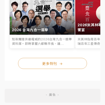
2026米其林專
2026 台灣九合一選舉
饗宴
知新聞提供最權威的2026台灣九合一選舉
米其林指南百年之
資料庫。即時掌握六都縣市長、議...
瑞百年三星傳奇、台
更多特刊
→