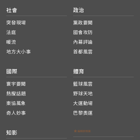
社會
政治
突發現場
黨政要聞
法庭
國會攻防
暖流
內幕評論
地方大小事
首都風雲
國際
體育
寰宇要聞
籃球風雲
熱搜話題
野球天地
東協萬象
大運動場
奇人妙事
巴黎奧運
知影