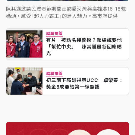
陳其邁邀請民眾春節期間走訪愛河灣與高雄港16-18號
碼頭，感受｢超人力霸王｣的迷人魅力。高市府提供
編輯推薦
有片｜被點名接閣揆？賴總統要他
「幫忙中央」 陳其邁最新回應曝
光
編輯推薦
初三南下高雄視察UCC 卓榮泰：
獎金8成要給第一線醫護