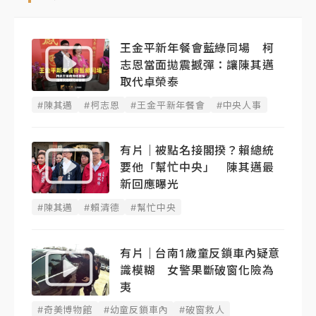
王金平新年餐會藍綠同場 柯
志恩當面拋震撼彈：讓陳其邁
取代卓榮泰
#陳其邁
#柯志恩
#王金平新年餐會
#中央人事
有片｜被點名接閣揆？賴總統
要他「幫忙中央」 陳其邁最
新回應曝光
#陳其邁
#賴清德
#幫忙中央
有片｜台南1歲童反鎖車內疑意
識模糊 女警果斷破窗化險為
夷
#奇美博物館
#幼童反鎖車內
#破窗救人