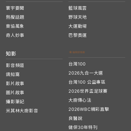
寰宇要聞
籃球風雲
熱搜話題
野球天地
東協萬象
大運動場
奇人妙事
巴黎奧運
知影
台灣100
影音頻道
2026九合一大選
鴿知窩
台灣100 公益專區
影片故事
2026世界盃足球賽
圖片故事
大廚傳心法
攝影筆記
2026WBC精彩直擊
米其林大廚影音
良醫說
健保30年特刊