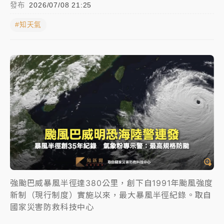
發布
2026/07/08 21:25
周末精選｜
慈濟遭詐10億完整始末曝！律師掮客大玩兩
#知天氣
面手法 郭台銘、蔡英文成關鍵
本周爆款短影音｜
柯文哲帶電子手鐶拄拐杖現身／周玉
蔻蔡玉真開撕爆料
周末精選｜
跨境網購族注意！EZ Way若改由政府委
任 預算難關如何解？
蔣萬安的建中同學！47歲法律學霸戰桃園 公開上任首
要3件事
強颱巴威暴風半徑達380公里，創下自1991年颱風強度
新制（現行制度）實施以來，最大暴風半徑紀錄。取自
國家災害防救科技中心