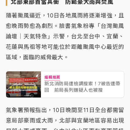
北部東部首當其衝 防範豪大雨與焚風
隨著颱風逼近，10日各地風雨將逐漸增強，且
愈晚雨勢愈為劇烈。臉書氣象粉專「台灣颱風
論壇｜天氣特急」示警，台北至台中、宜蘭、
花蓮與馬祖等地可能位於距離颱風中心最近的
區域，面臨的威脅最大。
編輯推薦
新北消防局遭檢調搜索！7被告遭帶
回 前局長列嫌疑人也被搜
氣象署預報指出，10日晚間至11日全台都需留
意局部豪雨或大雨，北部與宜蘭地區容易出現