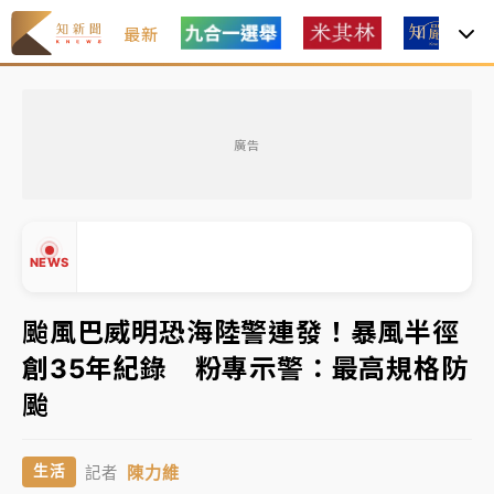
最新
中颱白海豚環流掠北海！今明防劇烈降雨 東部高溫飆
38度
廣告
周末精選｜
慈濟遭詐10億完整始末曝！律師掮客大玩兩
面手法 郭台銘、蔡英文成關鍵
本周爆款短影音｜
柯文哲帶電子手鐶拄拐杖現身／周玉
NEWS
蔻蔡玉真開撕爆料
周末精選｜
跨境網購族注意！EZ Way若改由政府委
颱風巴威明恐海陸警連發！暴風半徑
任 預算難關如何解？
創35年紀錄 粉專示警：最高規格防
蔣萬安的建中同學！47歲法律學霸戰桃園 公開上任首
▲
颱
要3件事
▼
中颱白海豚環流掠北海！今明防劇烈降雨 東部高溫飆
陳力維
生活
記者
38度