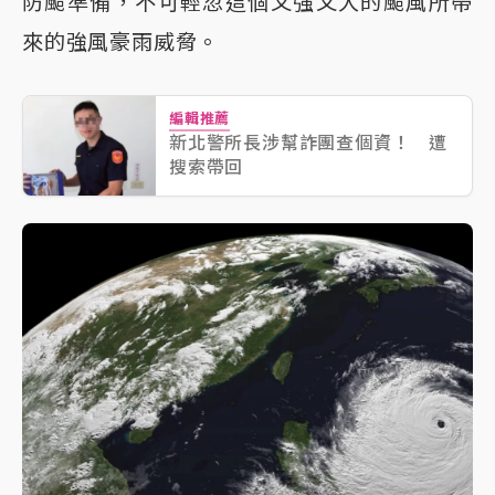
防颱準備，不可輕忽這個又強又大的颱風所帶
來的強風豪雨威脅。
編輯推薦
新北警所長涉幫詐團查個資！ 遭
搜索帶回