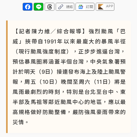
APP
連結
訂閱
【記者陳力維／綜合報導】強烈颱風「巴
威」挾帶自1991年以來最龐大的暴風半徑
（現行颱風強度制度），正步步進逼台灣，
預估暴風圈將涵蓋半個台灣，中央氣象署預
計於明天（9日）接連發布海上及陸上颱風警
報，周五（10日）晚間至周六（11日）將是
風雨最劇烈的時刻，特別是台北至台中、東
半部及馬祖等鄰近颱風中心的地區，應以最
高規格做好防颱整備，嚴防強風豪雨帶來的
災情。