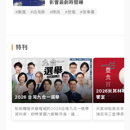
影響最劇時間曝
#颱風
#白海豚
#降雨
#焚風
#氣象署
特刊
2026米其林專
2026 台灣九合一選舉
饗宴
知新聞提供最權威的2026台灣九合一選舉
米其林指南百年之
資料庫。即時掌握六都縣市長、議...
瑞百年三星傳奇、台