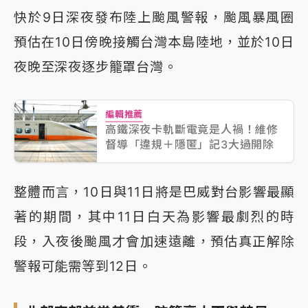
快於9日深夜發布陸上颱風警報，颱風暴風圈
預估在10日傍晚接觸台灣本島陸地，並於10日
夜晚至深夜逐步籠罩台灣。
編輯推薦
高鐵深夜卡軌斷電竟是人禍！維修
督導「違規＋隱匿」記3大過開除
整體而言，10日與11日將是巴威對台影響最顯
著的期間，其中11日白天為影響最劇烈的時
段，入夜後颱風才會加速遠離，預估真正解除
警報可能需等到12日。