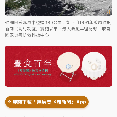
強颱巴威暴風半徑達380公里，創下自1991年颱風強度
新制（現行制度）實施以來，最大暴風半徑紀錄。取自
國家災害防救科技中心
⭐️ 即刻下載！無廣告《知新聞》App