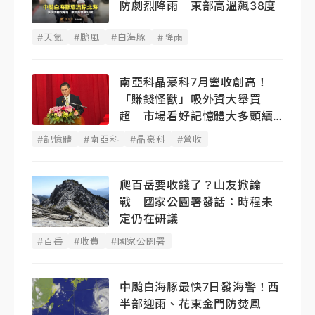
防劇烈降雨 東部高溫飆38度
#天氣
#颱風
#白海豚
#降雨
南亞科晶豪科7月營收創高！
「賺錢怪獸」吸外資大舉買
超 市場看好記憶體大多頭續
燒
#記憶體
#南亞科
#晶豪科
#營收
爬百岳要收錢了？山友掀論
戰 國家公園署發話：時程未
定仍在研議
#百岳
#收費
#國家公園署
中颱白海豚最快7日發海警！西
半部迎雨、花東金門防焚風