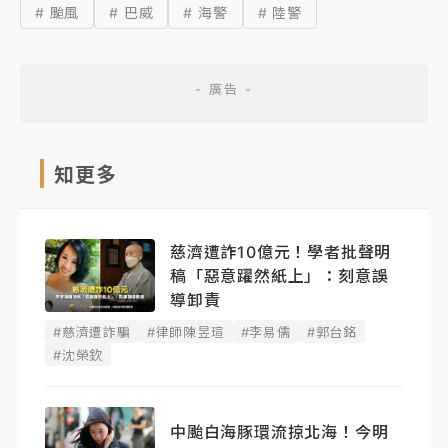
# 颱風
# 巴威
# 海警
# 陸警
知更多
慈濟遭詐10億元！學者批聲明
稿「惡意躍然紙上」：刻意誤
導卸責
#慈濟遭詐騙
#律師陳昱瑄
#李易儒
#郭台銘
#沈榮欽
中颱白海豚環流掠北海！今明