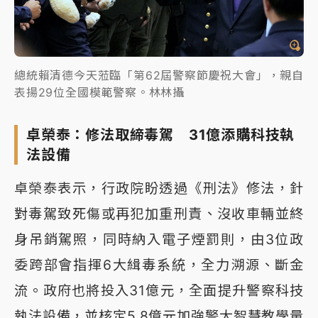
總統賴清德今天蒞臨「第62屆警察節慶祝大會」，親自
表揚29位全國模範警察。林林攝
卓榮泰：修法取締毒駕 31億添購科技執
法設備
卓榮泰表示，行政院盼透過《刑法》修法，針
對毒駕致死傷或再犯加重刑責、沒收車輛並終
身吊銷駕照，同時納入電子煙罰則，由3位政
委跨部會指揮6大緝毒系統，全力溯源、斷金
流。政府也將投入31億元，全面提升警察科技
執法設備，並核定5.8億元加強警大智慧教學量