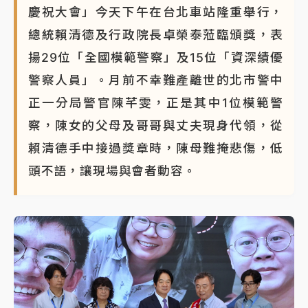
慶祝大會」今天下午在台北車站隆重舉行，
總統賴清德及行政院長卓榮泰蒞臨頒獎，表
揚29位「全國模範警察」及15位「資深績優
警察人員」。月前不幸難產離世的北市警中
正一分局警官陳芊雯，正是其中1位模範警
察，陳女的父母及哥哥與丈夫現身代領，從
賴清德手中接過獎章時，陳母難掩悲傷，低
頭不語，讓現場與會者動容。