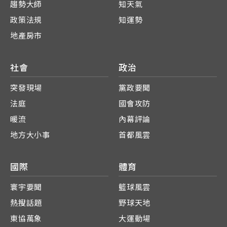
趨勢大師
知天氣
政策法規
知運勢
地產房市
社會
政治
突發現場
黨政要聞
法庭
國會攻防
暖流
內幕評論
地方大小事
首都風雲
國際
體育
寰宇要聞
籃球風雲
熱搜話題
野球天地
東協萬象
大運動場