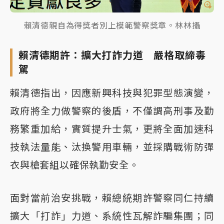
賴清德親自為得獎者別上模範警察獎章。林林攝
賴清德期許：擴大打詐力道 嚴格取締毒
駕
賴清德指出，因應新興科技與犯罪型態演變，
政府將全力做警察的後盾，不僅調高刑事及勤
務繁重加給，實質提升士氣，更將全面加速科
技執法量能、汰換警用車輛，並採購戰術防彈
衣與槍套組以確保執勤安全。
面對當前治安挑戰，賴總統期許警察同仁持續
擴大「打詐」力道、系統性瓦解詐騙集團；同