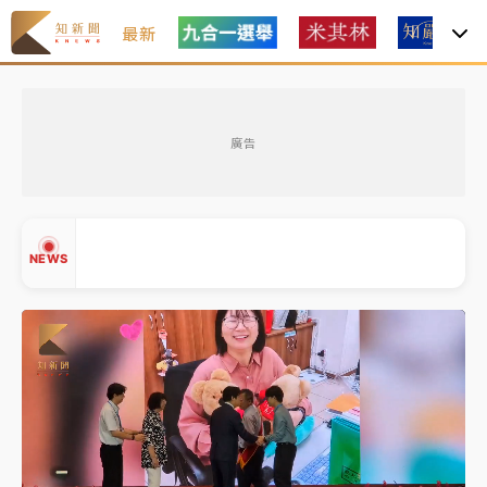
最新
女律師陳昱瑄詐慈濟10億！黃金158kg遭查扣畫面曝光
廣告
暑假過三周才推「E宿新北打卡趣」！抽獎程序複雜 觀
旅局回應了
中信慈善基金會想增加董事人數！辜仲諒向法院聲請遭
NEWS
駁 理由曝光
故宮《龍藏經》特展第2檔！今線上預約開賣一度塞車
周六起展出延長至晚上7時
台東農業處長涉圖利渡假村！東檢抗告成功 今重開羈
▲
押庭
▼
父親節泡湯了！中颱白海豚雨彈轟3天 「紅到發紫」降
雨熱區曝