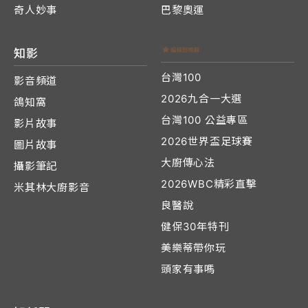
奇人妙事
巴黎奧運
知影
台灣100
影音頻道
2026九合一大選
鴿知窩
台灣100 公益專區
影片故事
2026世界盃足球賽
圖片故事
大廚傳心法
攝影筆記
2026WBC精彩直擊
米其林大廚影音
良醫說
健保30年特刊
美樂蒂帶你玩
頭家有事嗎