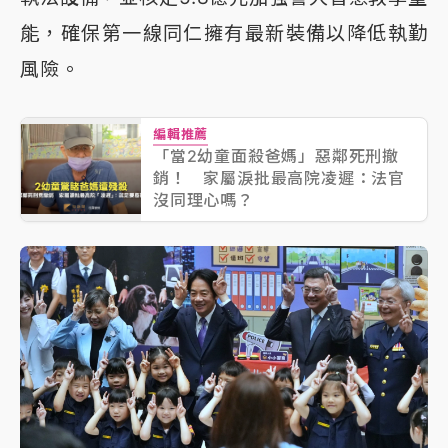
能，確保第一線同仁擁有最新裝備以降低執勤
風險。
編輯推薦
「當2幼童面殺爸媽」惡鄰死刑撤
銷！ 家屬淚批最高院凌遲：法官
沒同理心嗎？