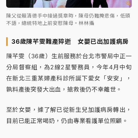
陳父從賴清德手中接過獎章時，陳母仍難掩悲傷，低頭
不語，總統特地上前安慰陳母。林林攝
36歲陳芊雯難產猝逝 女嬰已出加護病房
陳芊雯（36歲）生前服務於台北市警局中正一
分局督察組，為2線2星警務員，今年4月中旬
在新北三重某婦產科診所誕下愛女「安安」，
孰料產後突發大出血，搶救後仍不幸離世。
至於女嬰，據了解已從新生兒加護病房轉出，
目前已能正常喝奶，仍由專業看護單位照顧。