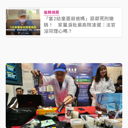
編輯推薦
「當2幼童面殺爸媽」惡鄰死刑撤
銷！ 家屬淚批最高院凌遲：法官
沒同理心嗎？