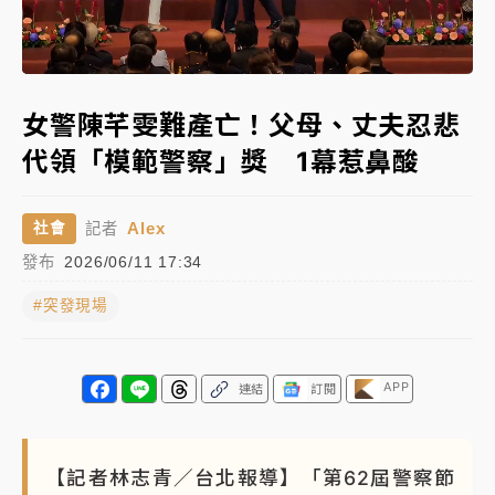
女律師陳昱瑄詐慈濟10億！黃金158kg遭查扣畫面曝光
Loaded
:
Unmute
100.00%
暑假過三周才推「E宿新北打卡趣」！抽獎程序複雜 觀
女警陳芊雯難產亡！父母、丈夫忍悲
旅局回應了
代領「模範警察」獎 1幕惹鼻酸
中信慈善基金會想增加董事人數！辜仲諒向法院聲請遭
駁 理由曝光
Alex
社會
記者
故宮《龍藏經》特展第2檔！今線上預約開賣一度塞車
發布
2026/06/11 17:34
周六起展出延長至晚上7時
#突發現場
台東農業處長涉圖利渡假村！東檢抗告成功 今重開羈
押庭
父親節泡湯了！中颱白海豚雨彈轟3天 「紅到發紫」降
APP
連結
訂閱
雨熱區曝
【記者林志青／台北報導】「第62屆警察節