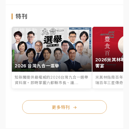
特刊
2026米其林專
2026 台灣九合一選舉
饗宴
知新聞提供最權威的2026台灣九合一選舉
米其林指南百年之
資料庫。即時掌握六都縣市長、議...
瑞百年三星傳奇、台
更多特刊
→