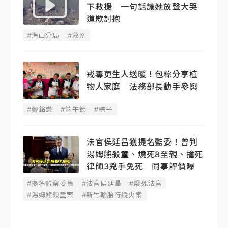
下救援 一句話讓她放聲大哭
道歉討抱
#海山分局
#救溺
戒毒更生人送暖！包粽分享植
物人家庭 法務部長動手參與
#鄭銘謙
#端午節
#粽子
法官侯廷昌獲提名監委！曾判
湯姆熊殺童、燒死8至親、撞死
律師3兇手免死 同事評價曝
#提名監察委員
#法官侯廷昌
#廢死法官
#湯姆熊殺童案
#新竹輪胎行縱火案