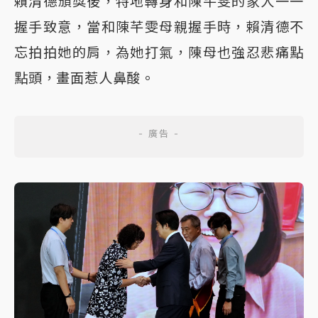
賴清德頒獎後，特地轉身和陳芊雯的家人一一
握手致意，當和陳芊雯母親握手時，賴清德不
忘拍拍她的肩，為她打氣，陳母也強忍悲痛點
點頭，畫面惹人鼻酸。