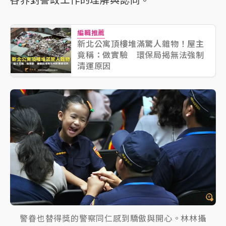
各界對警政工作的理解與認同。
編輯推薦
新北公寓頂樓堆滿驚人雜物！屋主
竟稱：做實驗 環保局揭無法強制
清運原因
警眷也替得獎的警察同仁感到驕傲與開心。林林攝