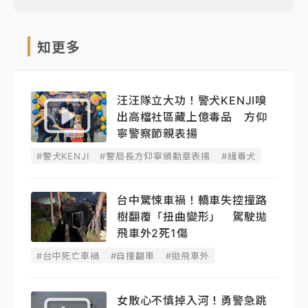
知更多
汪汪隊立大功！警犬KENJI嗅
出高檔社區藏上億毒品 方仰
寧警察節親表揚
#警犬KENJI
#警局長方仰寧頒勳章表揚
#緝毒犬
台中驚悚車禍！轎車失控撞路
樹翻覆「扭曲變形」 駕駛拋
飛車外2死1傷
#台中死亡車禍
#自撞翻車
#拋飛車外
女散心不慎掉入河！勇警急跳