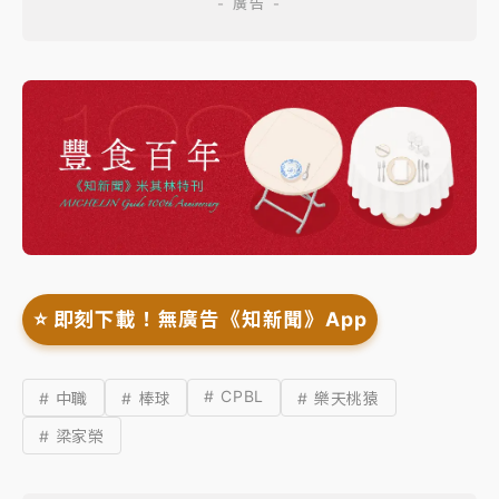
⭐️ 即刻下載！無廣告《知新聞》App
# CPBL
# 中職
# 棒球
# 樂天桃猿
# 梁家榮