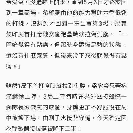
蓋受傷，沒能趕上開季，直到5月6日才終於回
到一軍賽場，希望藉由他的能力幫助本季低迷
的打線，沒想到才回到一軍出賽第3場，梁家
榮昨天首打席敲安後跑壘時就拉傷側腹，「一
開始覺得有點痛，但那時身體還是熱的狀態，
還沒有什麼感覺，但後來冷下來後就覺得有點
痛。」
雖然1局下首打席時就拉到側腹，梁家榮忍著疼
痛繼續上陣，3局上守備時在界外區接殺統一
獅隊長陳傑憲的球後，身體更加不舒服後在局
中被換下場，由劉子杰接替守備，今天確定因
為輕微側腹拉傷被降下二軍。