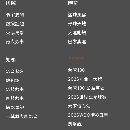
國際
體育
寰宇要聞
籃球風雲
熱搜話題
野球天地
東協萬象
大運動場
奇人妙事
巴黎奧運
知影
台灣100
影音頻道
2026九合一大選
鴿知窩
台灣100 公益專區
影片故事
2026世界盃足球賽
圖片故事
大廚傳心法
攝影筆記
2026WBC精彩直擊
米其林大廚影音
良醫說