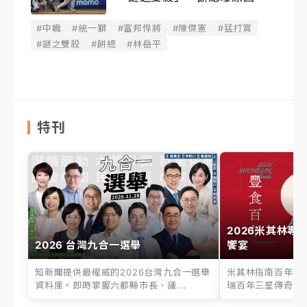
#中職
#統一獅
#富邦悍將
#陳傑憲
#猛打賞
#謎之雙殺
#餅總
#林岳平
特刊
2026米其林專
2026 台灣九合一選舉
饗宴
知新聞提供最權威的2026台灣九合一選舉
米其林指南百年之
資料庫。即時掌握六都縣市長、議...
瑞百年三星傳奇、台