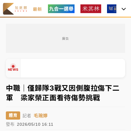
最新
白海豚瘦身！中部以北防劇烈降水 本周天氣展望「多
雨不穩定」
廣告
周末精選｜
苯駢芘無安全攝取值！致癌苦茶油下肚 毒
物醫籲多吃蔬果代謝
《知新聞》揭「運科計畫」人體實驗黑幕 運動部不追
NEWS
究！遭監委質疑
中職｜僅歸隊3戰又因側腹拉傷下二
台股處置新制明天上路 4大鬆綁一次看
軍 梁家榮正面看待傷勢挑戰
周末精選｜
鎢業董座離奇命喪豪宅！檢警3方向追出前
▲
員工犯案 破案關鍵曝
▼
毛琬婷
體育
記者
白海豚瘦身！中部以北防劇烈降水 本周天氣展望「多
發布
2026/05/10 16:11
雨不穩定」