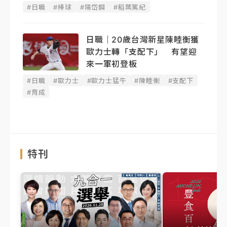
#日職
#棒球
#陽岱鋼
#稻葉篤紀
日職｜20歲台灣新星陳睦衡獲
歐力士轉「支配下」 有望迎
來一軍初登板
#日職
#歐力士
#歐力士猛牛
#陳睦衡
#支配下
#育成
特刊