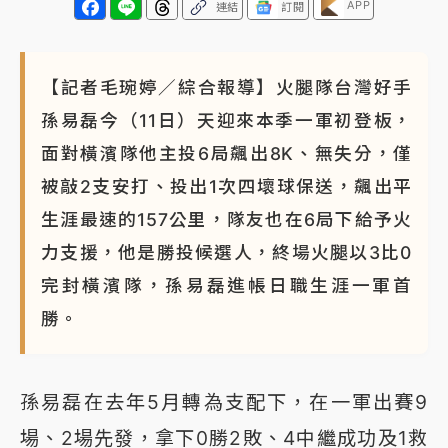
APP
連結
訂閱
NBA｜
傳奇名帥驚傳離世！曾以「瘋狂籃球」震撼聯
盟 兩大愛徒向他致
【記者毛琬婷／綜合報導】火腿隊台灣好手
孫易磊今（11日）天迎來本季一軍初登板，
面對橫濱隊他主投6局飆出8K、無失分，僅
被敲2支安打、投出1次四壞球保送，飆出平
生涯最速的157公里，隊友也在6局下給予火
力支援，他是勝投候選人，終場火腿以3比0
完封橫濱隊，孫易磊進帳日職生涯一軍首
勝。
孫易磊在去年5月轉為支配下，在一軍出賽9
場、2場先發，拿下0勝2敗、4中繼成功及1救