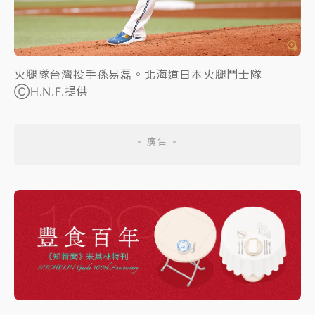
火腿隊台灣投手孫易磊。北海道日本火腿鬥士隊
ⒸH.N.F.提供