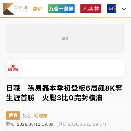
最新
中租控股7月營收創今年新高 前7月獲利成長6%
廣告
獨家｜
和欣客運總裁逝世！少東涉洗錢遭收押 戴手銬
腳鐐提前奔靈堂畫面曝
處置制度大變革！ 證交所今起縮短股票「關禁閉」天
NEWS
數與撮合時間
才續任就飛美國大學面試 清大校長高為元致歉：機會
日職｜孫易磊本季初登板6局飆8K奪
到來時引起我的好奇
生涯首勝 火腿3比0完封橫濱
白海豚颱風解除海警 西南風來了！4縣市大雨特報、各
▲
地午後雷雨
▼
毛琬婷
體育
記者
分析｜
7月營收甫首破單月9000億元下半年續旺指
發布
2026/06/11 19:09
(更新 2026/06/11 19:57)
標？ 鴻海本週法說法人關注的四大重點