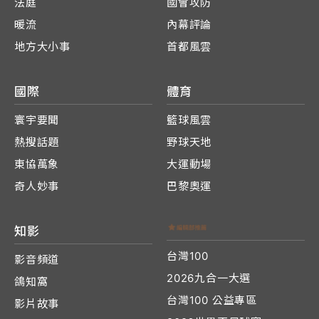
法庭
國會攻防
暖流
內幕評論
地方大小事
首都風雲
國際
體育
寰宇要聞
籃球風雲
熱搜話題
野球天地
東協萬象
大運動場
奇人妙事
巴黎奧運
知影
台灣100
影音頻道
2026九合一大選
鴿知窩
台灣100 公益專區
影片故事