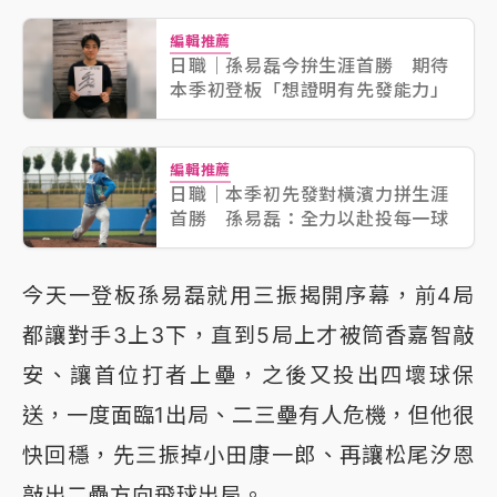
編輯推薦
日職｜孫易磊今拚生涯首勝 期待
本季初登板「想證明有先發能力」
編輯推薦
日職｜本季初先發對橫濱力拼生涯
首勝 孫易磊：全力以赴投每一球
今天一登板孫易磊就用三振揭開序幕，前4局
都讓對手3上3下，直到5局上才被筒香嘉智敲
安、讓首位打者上壘，之後又投出四壞球保
送，一度面臨1出局、二三壘有人危機，但他很
快回穩，先三振掉小田康一郎、再讓松尾汐恩
敲出二壘方向飛球出局。