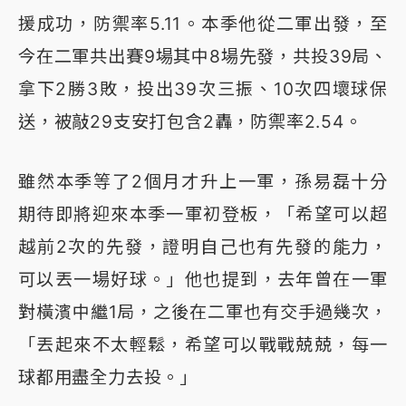
援成功，防禦率5.11。本季他從二軍出發，至
今在二軍共出賽9場其中8場先發，共投39局、
拿下2勝3敗，投出39次三振、10次四壞球保
送，被敲29支安打包含2轟，防禦率2.54。
雖然本季等了2個月才升上一軍，孫易磊十分
期待即將迎來本季一軍初登板，「希望可以超
越前2次的先發，證明自己也有先發的能力，
可以丟一場好球。」他也提到，去年曾在一軍
對橫濱中繼1局，之後在二軍也有交手過幾次，
「丟起來不太輕鬆，希望可以戰戰兢兢，每一
球都用盡全力去投。」