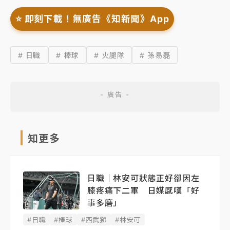
⭐️ 即刻下載！無廣告《知新聞》App
# 日職
# 棒球
# 火腿隊
# 孫易磊
知更多
日職｜林安可狀態正好卻因左
膝疼痛下二軍 日媒感嘆「好
事多磨」
#日職
#棒球
#西武獅
#林安可