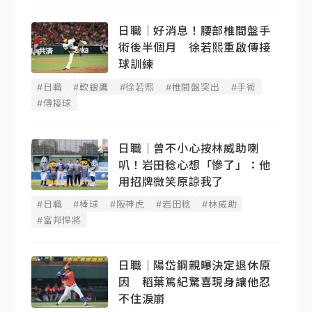
日職｜好消息！腰部椎間盤手
術後半個月 徐若熙重啟傳接
球訓練
#日職
#軟銀鷹
#徐若熙
#椎間盤突出
#手術
#傳接球
日職｜曾不小心按林威助喇
叭！岩田稔心想「慘了」：他
用招牌微笑原諒我了
#日職
#棒球
#阪神虎
#岩田稔
#林威助
#富邦悍將
日職｜陽岱鋼親曝決定退休原
因 稻葉篤紀驚喜現身讓他忍
不住淚崩