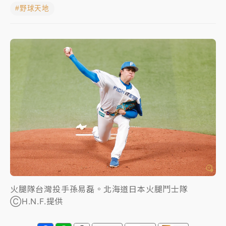
#野球天地
NBA｜
傳奇名帥驚傳離世！曾以「瘋狂籃球」震撼聯
盟 兩大愛徒向他致
中租控股7月營收創今年新高 前7月獲利成長6%
獨家｜
和欣客運總裁逝世！少東涉洗錢遭收押 戴手銬
腳鐐提前奔靈堂畫面曝
處置制度大變革！ 證交所今起縮短股票「關禁閉」天
數與撮合時間
才續任就飛美國大學面試 清大校長高為元致歉：機會
到來時引起我的好奇
白海豚颱風解除海警 西南風來了！4縣市大雨特報、各
地午後雷雨
火腿隊台灣投手孫易磊。北海道日本火腿鬥士隊
ⒸH.N.F.提供
分析｜
7月營收甫首破單月9000億元下半年續旺指
標？ 鴻海本週法說法人關注的四大重點