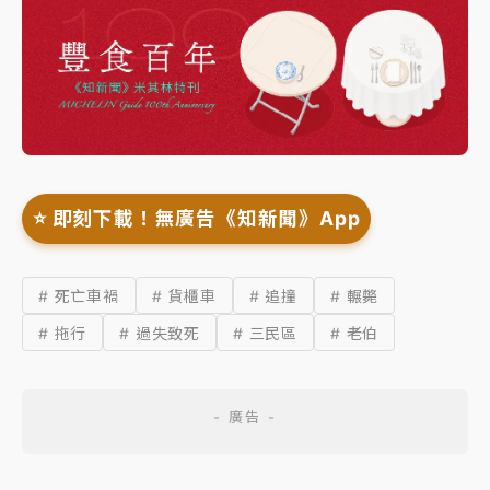
⭐️ 即刻下載！無廣告《知新聞》App
# 死亡車禍
# 貨櫃車
# 追撞
# 輾斃
# 拖行
# 過失致死
# 三民區
# 老伯