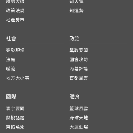
趨勢大師
知天氣
政策法規
知運勢
地產房市
社會
政治
突發現場
黨政要聞
法庭
國會攻防
暖流
內幕評論
地方大小事
首都風雲
國際
體育
寰宇要聞
籃球風雲
熱搜話題
野球天地
東協萬象
大運動場