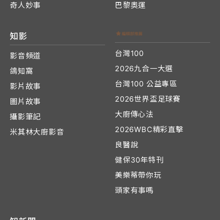
奇人妙事
巴黎奧運
知影
台灣100
影音頻道
2026九合一大選
鴿知窩
台灣100 公益專區
影片故事
2026世界盃足球賽
圖片故事
大廚傳心法
攝影筆記
2026WBC精彩直擊
米其林大廚影音
良醫說
健保30年特刊
美樂蒂帶你玩
頭家有事嗎