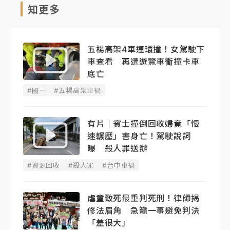
知更多
五楊高架4車連環撞！女駕駛下
車查看 再遭遊覽車衝撞卡車
底亡
#國一
#五楊高架車禍
有片｜賓士撞倒回收婦竟「慢
速輾壓」害身亡！駕駛說詞
曝 殺人罪送辦
#資源回收
#殺人罪
#台中車禍
虐童致死最重判死刑！律師揭
修法眉角 急籲一事避免判決
「差很大」