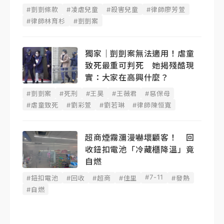
#剴剴條款
#凌虐兒童
#殺害兒童
#律師廖芳萱
#律師林育杉
#剴剴案
獨家｜剴剴案無法適用！虐童
致死最重可判死 她揭殘酷現
實：大家在高興什麼？
#剴剴案
#死刑
#王昊
#王薇君
#惡保母
#虐童致死
#劉彩萱
#劉若琳
#律師陳恒寬
超商煙霧瀰漫嚇壞顧客！ 回
收鈕扣電池「冷藏櫃降溫」竟
自燃
#7-11
#鈕扣電池
#回收
#超商
#佳里
#發熱
#自燃