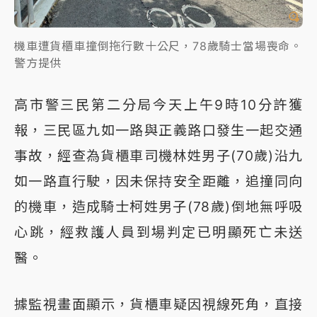
機車遭貨櫃車撞倒拖行數十公尺，78歲騎士當場喪命。
警方提供
高市警三民第二分局今天上午9時10分許獲
報，三民區九如一路與正義路口發生一起交通
事故，經查為貨櫃車司機林姓男子(70歲)沿九
如一路直行駛，因未保持安全距離，追撞同向
的機車，造成騎士柯姓男子(78歲)倒地無呼吸
心跳，經救護人員到場判定已明顯死亡未送
醫。
據監視畫面顯示，貨櫃車疑因視線死角，直接