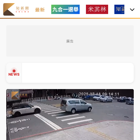
最新
女律師陳昱瑄詐慈濟10億！黃金158kg遭查扣畫面曝光
廣告
中信慈善基金會想增加董事人數！辜仲諒向法院聲請遭
駁 理由曝光
故宮《龍藏經》特展第2檔！今線上預約開賣一度塞車
NEWS
周六起展出延長至晚上7時
台東農業處長涉圖利渡假村！東檢抗告成功 今重開羈
押庭
父親節泡湯了！中颱白海豚雨彈轟3天 「紅到發紫」降
▲
雨熱區曝
▼
女律師陳昱瑄詐慈濟10億！黃金158kg遭查扣畫面曝光