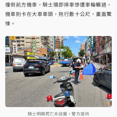
撞倒前方機車，騎士隨即摔車慘遭車輪輾過，
機車則卡在大車車頭，拖行數十公尺，畫面驚
悚。
騎士明顯死亡未送醫。警方提供