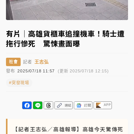
中信慈善基金會想增加董事人數！辜仲諒向法院聲請遭
Loaded
:
駁 理由曝光
Unmute
100.00%
故宮《龍藏經》特展第2檔！今線上預約開賣一度塞車
有片｜高雄貨櫃車追撞機車！騎士遭
周六起展出延長至晚上7時
拖行慘死 驚悚畫面曝
台東農業處長涉圖利渡假村！東檢抗告成功 今重開羈
押庭
王志弘
社會
記者
父親節泡湯了！中颱白海豚雨彈轟3天 「紅到發紫」降
發布
2025/07/18 11:57
(更新 2025/07/18 12:15)
雨熱區曝
#突發現場
APP
連結
訂閱
【記者王志弘／高雄報導】高雄今天驚傳死