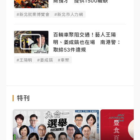
商攬才 提供1500職缺
#新北就業博覽會
#新北市人力網
百輛車聚阻交通！藝人王陽
明、姜成鎬也在場 南港警：
取締53件違規
#王陽明
#姜成鎬
#車聚
特刊