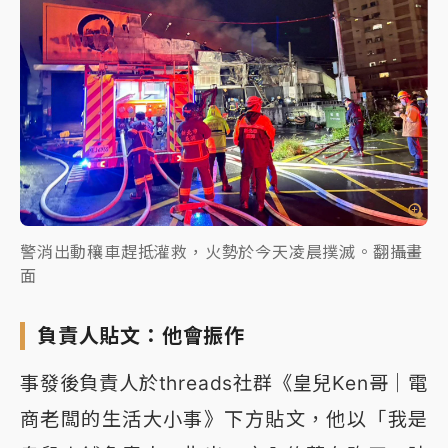
警消出動穰車趕抵灌救，火勢於今天凌晨撲滅。翻攝畫
面
負責人貼文：他會振作
事發後負責人於threads社群《皇兒Ken哥｜電
商老闆的生活大小事》下方貼文，他以「我是