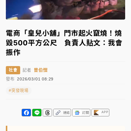
周末精選｜
苯駢芘無安全攝取值！致癌苦茶油下肚 毒
Loaded
:
物醫籲多吃蔬果代謝
Unmute
100.00%
《知新聞》揭「運科計畫」人體實驗黑幕 運動部不追
電商「皇兒小舖」門市起火竄燒！燒
究！遭監委質疑
毀500平方公尺 負責人貼文：我會
台股處置新制明天上路 4大鬆綁一次看
振作
周末精選｜
鎢業董座離奇命喪豪宅！檢警3方向追出前
曾伯愷
社會
記者
員工犯案 破案關鍵曝
發布
2026/03/01 08:29
#突發現場
APP
連結
訂閱