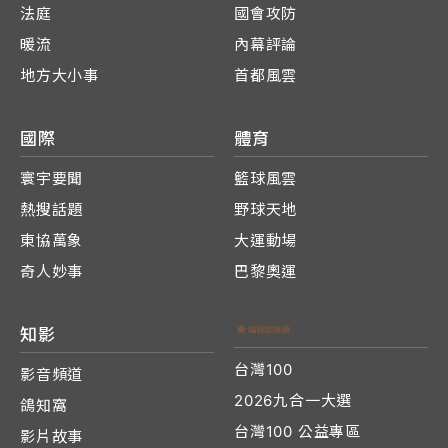
法庭
國會攻防
暖流
內幕評論
地方大小事
首都風雲
國際
體育
寰宇要聞
籃球風雲
熱搜話題
野球天地
東協萬象
大運動場
奇人妙事
巴黎奧運
知影
台灣100
影音頻道
2026九合一大選
鴿知窩
台灣100 公益專區
影片故事