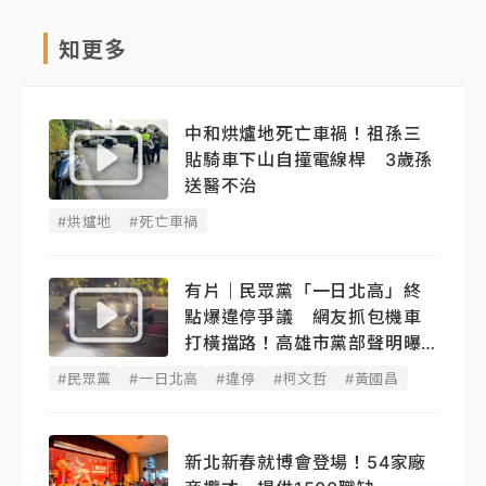
知更多
中和烘爐地死亡車禍！祖孫三
貼騎車下山自撞電線桿 3歲孫
送醫不治
#烘爐地
#死亡車禍
有片｜民眾黨「一日北高」終
點爆違停爭議 網友抓包機車
打橫擋路！高雄市黨部聲明曝
光
#民眾黨
#一日北高
#違停
#柯文哲
#黃國昌
新北新春就博會登場！54家廠