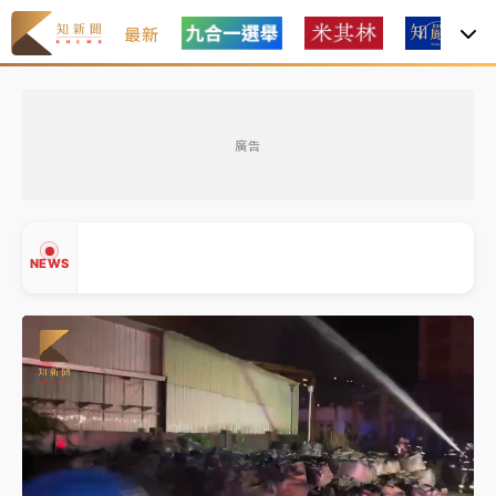
最新
白海豚瘦身！中部以北防劇烈降水 本周天氣展望「多
雨不穩定」
廣告
周末精選｜
苯駢芘無安全攝取值！致癌苦茶油下肚 毒
物醫籲多吃蔬果代謝
《知新聞》揭「運科計畫」人體實驗黑幕 運動部不追
NEWS
究！遭監委質疑
台股處置新制明天上路 4大鬆綁一次看
周末精選｜
鎢業董座離奇命喪豪宅！檢警3方向追出前
▲
員工犯案 破案關鍵曝
▼
白海豚瘦身！中部以北防劇烈降水 本周天氣展望「多
雨不穩定」