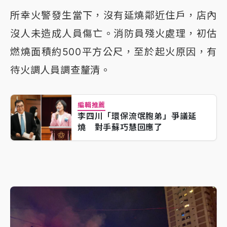
所幸火警發生當下，沒有延燒鄰近住戶，店內
沒人未造成人員傷亡。消防員殘火處理，初估
燃燒面積約500平方公尺，至於起火原因，有
待火調人員調查釐清。
編輯推薦
李四川「環保流氓胞弟」爭議延
燒 對手蘇巧慧回應了