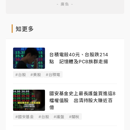
知更多
台積電殺40元、台股跌214
點 記憶體及PCB族群走揚
#台股
#美股
#台積電
國安基金史上最長護盤買進這8
檔權值股 出清持股大賺近百
億
#國安基金
#台股
#護盤
#關稅