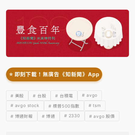
⭐️ 即刻下載！無廣告《知新聞》App
# avgo
# 美股
# 台股
# 台積電
# avgo stock
# tsm
# 標普500指數
# 2330
# 博通財報
# 博通
# avgo 股價