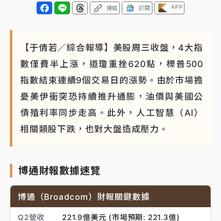
APP
連結
訂閱
【于倩若／綜合報導】美股周三收盤，4大指
數僅費半上漲，道瓊重挫620點，標普500
指數結束連續9個交易日的漲勢。由於市場擔
憂美伊衝突恐持續推升通膨，油價與美國公
債殖利率同步走高。此外，人工智慧（AI）
相關類股下跌，也對大盤造成壓力。
博通財報數據速覽
博通（Broadcom）財報關鍵數據
Q2營收
221.9億美元 (市場預期: 221.3億)