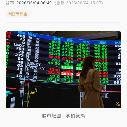
發布
2026/06/04 06:49
(更新 2026/06/04 15:07)
中信慈善基金會想增加董事人數！辜仲諒向法院聲請遭
#股市基金
駁 理由曝光
故宮《龍藏經》特展第2檔！今線上預約開賣一度塞車
周六起展出延長至晚上7時
台東農業處長涉圖利渡假村！東檢抗告成功 今重開羈
押庭
父親節泡湯了！中颱白海豚雨彈轟3天 「紅到發紫」降
雨熱區曝
股市配圖。李柏毅攝