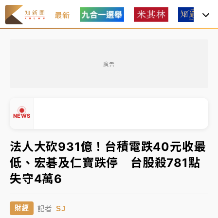
最新
女律師陳昱瑄詐慈濟10億！黃金158kg遭查扣畫面曝光
廣告
中信慈善基金會想增加董事人數！辜仲諒向法院聲請遭
駁 理由曝光
故宮《龍藏經》特展第2檔！今線上預約開賣一度塞車
NEWS
周六起展出延長至晚上7時
台東農業處長涉圖利渡假村！東檢抗告成功 今重開羈
法人大砍931億！台積電跌40元收最
押庭
低、宏碁及仁寶跌停 台股殺781點
父親節泡湯了！中颱白海豚雨彈轟3天 「紅到發紫」降
▲
失守4萬6
雨熱區曝
▼
女律師陳昱瑄詐慈濟10億！黃金158kg遭查扣畫面曝光
SJ
財經
記者