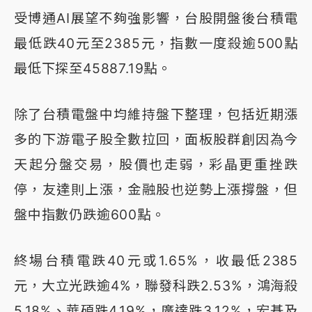
受博通AI展望不夠強影響，台股開盤後台積電
最低跌40元至2385元，指數一度殺逾500點
最低下探至45887.19點。
除了台積電盤中均維持盤下整理，包括近期漲
多的下游電子股全數拉回，面板股群創因為今
天起分盤交易，股價也走弱，彩晶更重挫跌
停，友達則上漲，金融股也逆勢上漲撐盤，但
盤中指數仍跌逾600點。
終場台積電跌40元或1.65%，收最低2385
元，大立光跌逾4%，聯發科跌2.53%，鴻海殺
5.18%、華碩跌4.19%，廣達跌3.12%，宏碁及