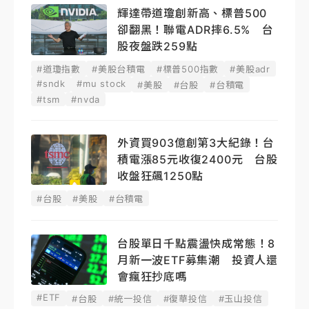
輝達帶道瓊創新高、標普500
卻翻黑！聯電ADR摔6.5% 台
股夜盤跌259點
#道瓊指數
#美股台積電
#標普500指數
#美股adr
#sndk
#mu stock
#美股
#台股
#台積電
#tsm
#nvda
外資買903億創第3大紀錄！台
積電漲85元收復2400元 台股
收盤狂飆1250點
#台股
#美股
#台積電
台股單日千點震盪快成常態！8
月新一波ETF募集潮 投資人還
會瘋狂抄底嗎
#ETF
#台股
#統一投信
#復華投信
#玉山投信