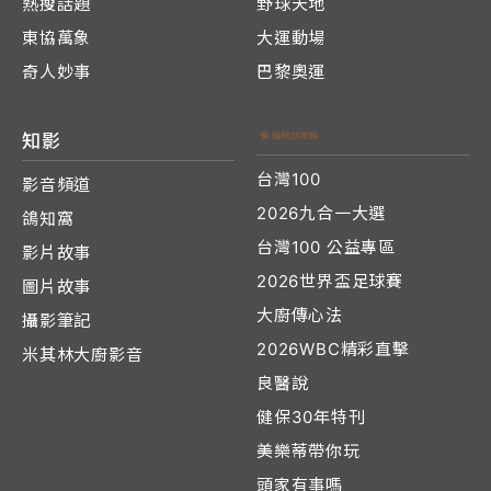
熱搜話題
野球天地
東協萬象
大運動場
奇人妙事
巴黎奧運
知影
台灣100
影音頻道
2026九合一大選
鴿知窩
台灣100 公益專區
影片故事
2026世界盃足球賽
圖片故事
大廚傳心法
攝影筆記
2026WBC精彩直擊
米其林大廚影音
良醫說
健保30年特刊
美樂蒂帶你玩
頭家有事嗎