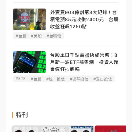
外資買903億創第3大紀錄！台
積電漲85元收復2400元 台股
收盤狂飆1250點
#台股
#美股
#台積電
台股單日千點震盪快成常態！8
月新一波ETF募集潮 投資人還
會瘋狂抄底嗎
#ETF
#台股
#統一投信
#復華投信
#玉山投信
特刊