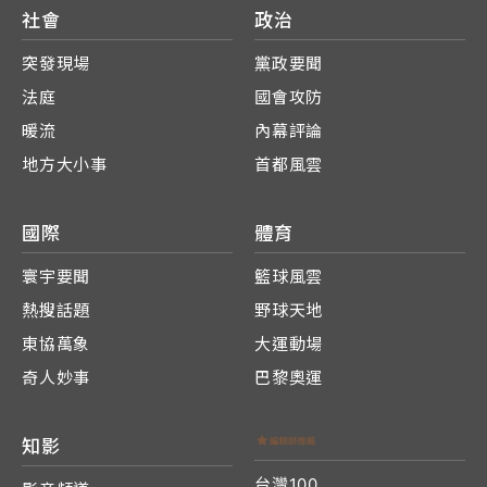
社會
政治
突發現場
黨政要聞
法庭
國會攻防
暖流
內幕評論
地方大小事
首都風雲
國際
體育
寰宇要聞
籃球風雲
熱搜話題
野球天地
東協萬象
大運動場
奇人妙事
巴黎奧運
知影
台灣100