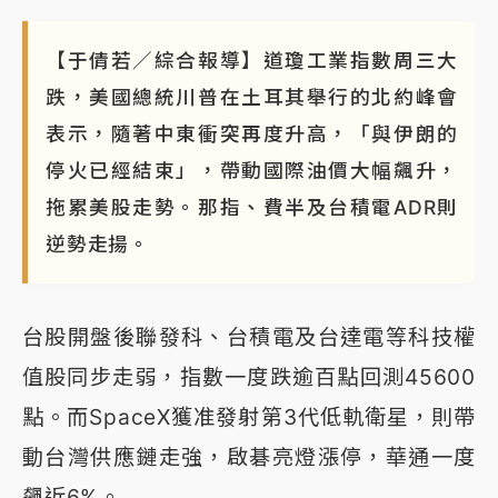
【于倩若／綜合報導】道瓊工業指數周三大
跌，美國總統川普在土耳其舉行的北約峰會
表示，隨著中東衝突再度升高，「與伊朗的
停火已經結束」，帶動國際油價大幅飆升，
拖累美股走勢。那指、費半及台積電ADR則
逆勢走揚。
台股開盤後聯發科、台積電及台達電等科技權
值股同步走弱，指數一度跌逾百點回測45600
點。而SpaceX獲准發射第3代低軌衛星，則帶
動台灣供應鏈走強，啟碁亮燈漲停，華通一度
飆近6%。