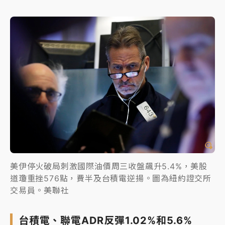
美伊停火破局刺激國際油價周三收盤飆升5.4%，美股
道瓊重挫576點，費半及台積電逆揚。圖為紐約證交所
交易員。美聯社
台積電、聯電ADR反彈1.02%和5.6%