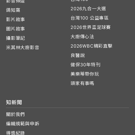
影音頻道
2026九合一大選
鴿知窩
台灣100 公益專區
影片故事
2026世界盃足球賽
圖片故事
大廚傳心法
攝影筆記
2026WBC精彩直擊
米其林大廚影音
良醫說
健保30年特刊
美樂蒂帶你玩
頭家有事嗎
知新聞
關於我們
編輯規範與申訴
得獎紀錄