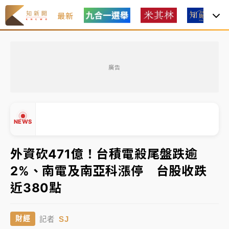
最新
女律師陳昱瑄詐慈濟10億！黃金158kg遭查扣畫面曝光
廣告
暑假過三周才推「E宿新北打卡趣」！抽獎程序複雜 觀
旅局回應了
中信慈善基金會想增加董事人數！辜仲諒向法院聲請遭
NEWS
駁 理由曝光
故宮《龍藏經》特展第2檔！今線上預約開賣一度塞車
外資砍471億！台積電殺尾盤跌逾
周六起展出延長至晚上7時
2%、南電及南亞科漲停 台股收跌
台東農業處長涉圖利渡假村！東檢抗告成功 今重開羈
▲
近380點
押庭
▼
父親節泡湯了！中颱白海豚雨彈轟3天 「紅到發紫」降
SJ
財經
記者
雨熱區曝