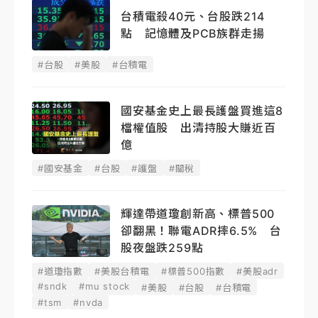
台積電殺40元、台股跌214
點 記憶體及PCB族群走揚
#台股
#美股
#台積電
國安基金史上最長護盤買進這8
檔權值股 出清持股大賺近百
億
#國安基金
#台股
#護盤
#關稅
輝達帶道瓊創新高、標普500
卻翻黑！聯電ADR摔6.5% 台
股夜盤跌259點
#道瓊指數
#美股台積電
#標普500指數
#美股adr
#sndk
#mu stock
#美股
#台股
#台積電
#tsm
#nvda