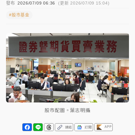
發布
2026/07/09 06:36
(更新 2026/07/09 15:04)
女律師陳昱瑄詐慈濟10億！黃金158kg遭查扣畫面曝光
#股市基金
暑假過三周才推「E宿新北打卡趣」！抽獎程序複雜 觀
旅局回應了
中信慈善基金會想增加董事人數！辜仲諒向法院聲請遭
駁 理由曝光
故宮《龍藏經》特展第2檔！今線上預約開賣一度塞車
周六起展出延長至晚上7時
台東農業處長涉圖利渡假村！東檢抗告成功 今重開羈
押庭
父親節泡湯了！中颱白海豚雨彈轟3天 「紅到發紫」降
股市配圖。葉志明攝
雨熱區曝
APP
連結
訂閱