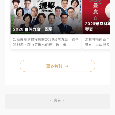
2026米其林專
2026 台灣九合一選舉
饗宴
知新聞提供最權威的2026台灣九合一選舉
米其林指南百年之
資料庫。即時掌握六都縣市長、議...
瑞百年三星傳奇、台
更多特刊
→