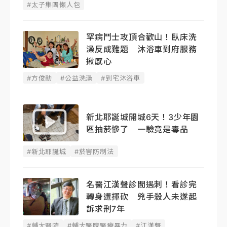
#太子集團懶人包
罕病鬥士攻頂合歡山！臥床洗
澡反成難題 沐浴車到府服務
揪感心
#方俊勛
#公益洗澡
#到宅沐浴車
新北耶誕城開城6天！3少年園
區抽菸慘了 一驗竟是毒品
#新北耶誕城
#菸害防制法
名醫江漢聲診間遇刺！看診完
轉身遭揮砍 兇手殺人未遂起
訴求刑7年
#輔大醫院
#輔大醫院醫療暴力
#江漢聲