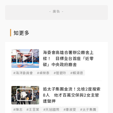
知更多
海委會高雄合署辦公廳舍上
樑！ 目標全台首座「近零
碳」中央政府廳舍
#海洋委員會
#卓榮泰
#管碧玲
#賴清德
追太子集團金流！北檢2度搜索
8人 他才百萬交保與2女主管
遭聲押
#陳志
#王昱棠
#天旭國際
#辜淑雯
#太子集團