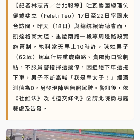
【記者林志青／台北報導】吐瓦魯國總理伉
儷戴斐立（Feleti Teo）17日至22日率團來
台訪問，昨天（18日）與總統賴清德會面，
凱達格蘭大道、重慶南路一段等周邊路段實
施管制。孰料當天早上10時許，陳姓男子
（62歲）駕車行經重慶南路、貴陽街口管制
點，不服員警指揮遭攔停，因拒絕下車遭拖
下車，男子不斷高喊「我是皇太子！」經酒
測值為0，另發現陳男無照駕駛。警訊後，依
《社維法》及《道交條例》函請北院簡易庭
裁處及告發。