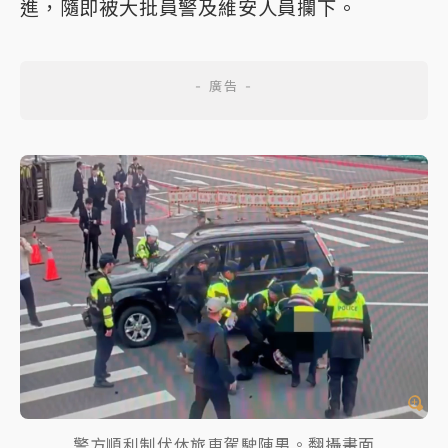
進，隨即被大批員警及維安人員攔下。
警方順利制伏休旅車駕駛陳男。翻攝畫面