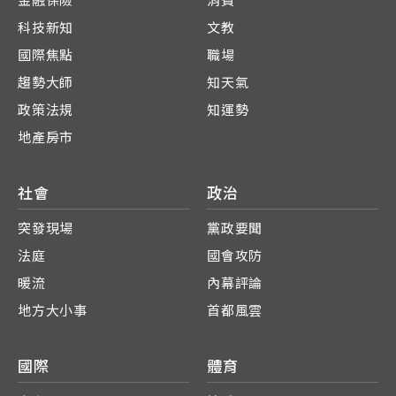
金融保險
消費
科技新知
文教
國際焦點
職場
趨勢大師
知天氣
政策法規
知運勢
地產房市
社會
政治
突發現場
黨政要聞
法庭
國會攻防
暖流
內幕評論
地方大小事
首都風雲
國際
體育