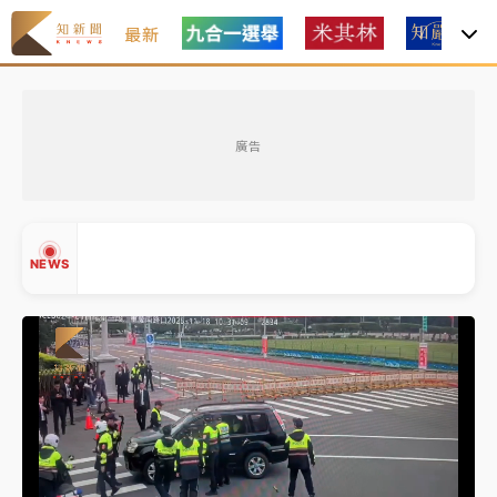
最新
女律師陳昱瑄詐慈濟10億！黃金158kg遭查扣畫面曝光
廣告
暑假過三周才推「E宿新北打卡趣」！抽獎程序複雜 觀
旅局回應了
中信慈善基金會想增加董事人數！辜仲諒向法院聲請遭
NEWS
駁 理由曝光
故宮《龍藏經》特展第2檔！今線上預約開賣一度塞車
周六起展出延長至晚上7時
台東農業處長涉圖利渡假村！東檢抗告成功 今重開羈
▲
押庭
▼
父親節泡湯了！中颱白海豚雨彈轟3天 「紅到發紫」降
雨熱區曝