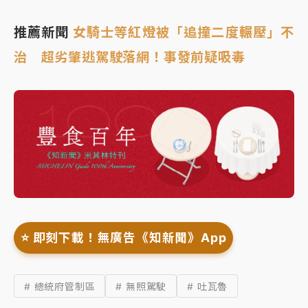
推薦新聞
女騎士等紅燈被「追撞二度輾壓」不
治 超劣肇逃駕駛落網！事發前疑吸毒
⭐️ 即刻下載！無廣告《知新聞》App
# 總統府管制區
# 無照駕駛
# 吐瓦魯