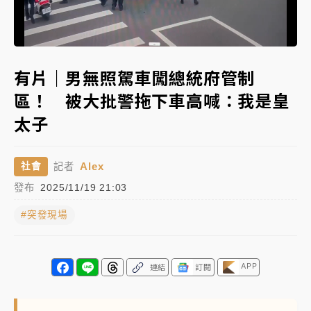
女律師陳昱瑄詐慈濟10億！黃金158kg遭查扣畫面曝光
Loaded
:
Unmute
100.00%
暑假過三周才推「E宿新北打卡趣」！抽獎程序複雜 觀
有片｜男無照駕車闖總統府管制
旅局回應了
區！ 被大批警拖下車高喊：我是皇
中信慈善基金會想增加董事人數！辜仲諒向法院聲請遭
太子
駁 理由曝光
故宮《龍藏經》特展第2檔！今線上預約開賣一度塞車
Alex
社會
記者
周六起展出延長至晚上7時
發布
2025/11/19 21:03
台東農業處長涉圖利渡假村！東檢抗告成功 今重開羈
押庭
#突發現場
父親節泡湯了！中颱白海豚雨彈轟3天 「紅到發紫」降
雨熱區曝
APP
連結
訂閱