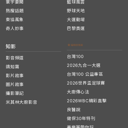
寰宇要聞
籃球風雲
熱搜話題
野球天地
東協萬象
大運動場
奇人妙事
巴黎奧運
知影
台灣100
影音頻道
2026九合一大選
鴿知窩
台灣100 公益專區
影片故事
2026世界盃足球賽
圖片故事
大廚傳心法
攝影筆記
2026WBC精彩直擊
米其林大廚影音
良醫說
健保30年特刊
美樂蒂帶你玩