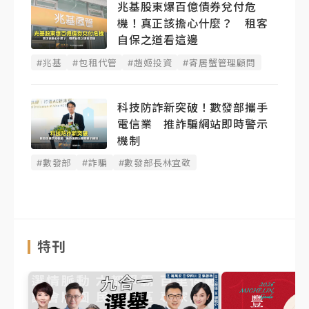
兆基股東爆百億債券兌付危
機！真正該擔心什麼？ 租客
自保之道看這邊
#兆基
#包租代管
#趙姬投資
#寄居蟹管理顧問
科技防詐新突破！數發部攜手
電信業 推詐騙網站即時警示
機制
#數發部
#詐騙
#數發部長林宜敬
特刊