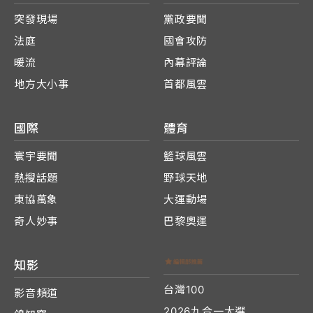
突發現場
黨政要聞
法庭
國會攻防
暖流
內幕評論
地方大小事
首都風雲
國際
體育
寰宇要聞
籃球風雲
熱搜話題
野球天地
東協萬象
大運動場
奇人妙事
巴黎奧運
知影
台灣100
影音頻道
2026九合一大選