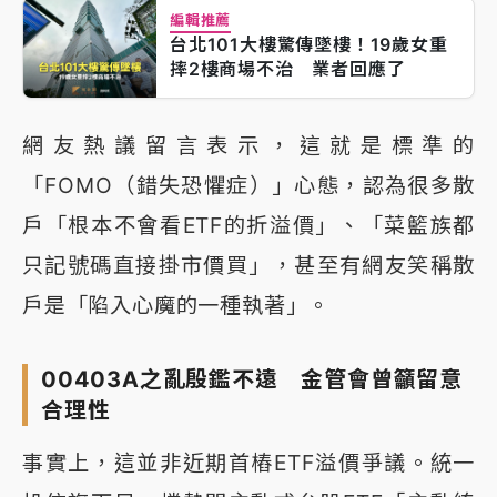
編輯推薦
台北101大樓驚傳墜樓！19歲女重
摔2樓商場不治 業者回應了
網友熱議留言表示，這就是標準的
「FOMO（錯失恐懼症）」心態，認為很多散
戶「根本不會看ETF的折溢價」、「菜籃族都
只記號碼直接掛市價買」，甚至有網友笑稱散
戶是「陷入心魔的一種執著」。
00403A之亂殷鑑不遠 金管會曾籲留意
合理性
事實上，這並非近期首樁ETF溢價爭議。統一