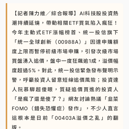
【記者陳力維／綜合報導】AI科技股投資熱
潮持續延燒，帶動相關ETF買氣陷入瘋狂！
今年主動式ETF漲幅榜首、統一投信旗下
「統一全球創新（00988A）」因達申購額
度上限而暫停初級市場申購，引發次級市場
買盤湧入追價，盤中一度狂飆逾1成，溢價幅
度超過5%。對此，統一投信緊急發布聲明示
警，呼籲投資人留意短線追價風險；投資達
人阮慕驊超傻眼，質疑追價買進的投資人
「是瘋了還是傻了？」網友討論熱議「韭菜
FOMO（錯失恐懼症）發作」，不少人直言
這根本是日前「00403A溢價之亂」的翻
版。