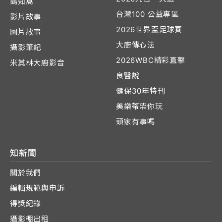
鴿知窩
台灣100 公益專區
影片故事
2026世界盃足球賽
圖片故事
大廚傳心法
攝影筆記
2026WBC精彩直擊
米其林大廚影音
良醫說
健保30年特刊
美樂蒂帶你玩
頭家有事嗎
知新聞
關於我們
編輯規範與申訴
得獎紀錄
攝影棚出租