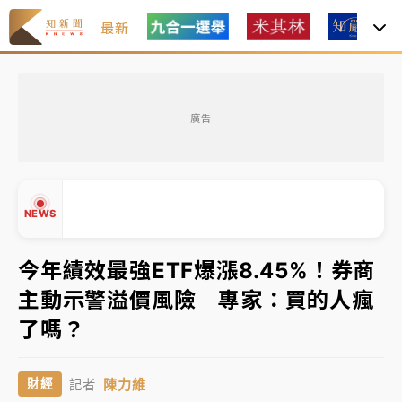
最新
女律師陳昱瑄詐慈濟10億！黃金158kg遭查扣畫面曝光
廣告
暑假過三周才推「E宿新北打卡趣」！抽獎程序複雜 觀
旅局回應了
中信慈善基金會想增加董事人數！辜仲諒向法院聲請遭
NEWS
駁 理由曝光
故宮《龍藏經》特展第2檔！今線上預約開賣一度塞車
今年績效最強ETF爆漲8.45%！券商
周六起展出延長至晚上7時
主動示警溢價風險 專家：買的人瘋
台東農業處長涉圖利渡假村！東檢抗告成功 今重開羈
▲
了嗎？
押庭
▼
父親節泡湯了！中颱白海豚雨彈轟3天 「紅到發紫」降
陳力維
財經
記者
雨熱區曝