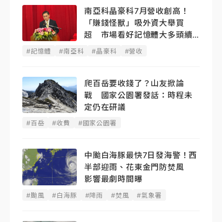
南亞科晶豪科7月營收創高！
「賺錢怪獸」吸外資大舉買
超 市場看好記憶體大多頭續
燒
#記憶體
#南亞科
#晶豪科
#營收
爬百岳要收錢了？山友掀論
戰 國家公園署發話：時程未
定仍在研議
#百岳
#收費
#國家公園署
中颱白海豚最快7日發海警！西
半部迎雨、花東金門防焚風
影響最劇時間曝
#颱風
#白海豚
#降雨
#焚風
#氣象署