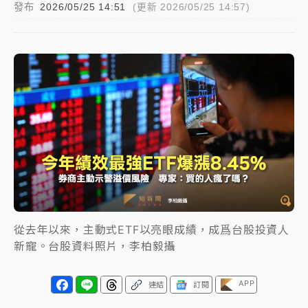
發布
2026/05/25 14:51
(更新 2026/05/25 14:57)
女律師陳昱瑄詐慈濟10億！黃金158kg遭查扣畫面曝光
暑假過三周才推「E宿新北打卡趣」！抽獎程序複雜 觀
旅局回應了
中信慈善基金會想增加董事人數！辜仲諒向法院聲請遭
駁 理由曝光
故宮《龍藏經》特展第2檔！今線上預約開賣一度塞車
周六起展出延長至晚上7時
台東農業處長涉圖利渡假村！東檢抗告成功 今重開羈
押庭
從去年以來，主動式ETF以亮眼成績，成爲台股投資人
父親節泡湯了！中颱白海豚雨彈轟3天 「紅到發紫」降
新寵。台股資料照片，李柏毅攝
雨熱區曝
APP
連結
訂閱