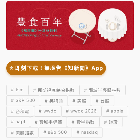
⭐️ 即刻下載！無廣告《知新聞》App
# tsm
# 那斯達克綜合指數
# 費城半導體指數
# S&P 500
# 英特爾
# 美股
# 台股
# wwdc
# wwdc 2026
# apple
# 台積電
# aapl
# 費城半導體
# 費半指數
# 道瓊
# s&p 500
# nasdaq
# 美股指數