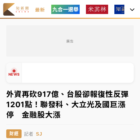
最新
中租控股7月營收創今年新高 前7月獲利成長6%
廣告
獨家｜
和欣客運總裁逝世！少東涉洗錢遭收押 戴手銬
腳鐐提前奔靈堂畫面曝
處置制度大變革！ 證交所今起縮短股票「關禁閉」天
NEWS
數與撮合時間
才續任就飛美國大學面試 清大校長高為元致歉：機會
外資再砍917億、台股卻報復性反彈
到來時引起我的好奇
1201點！聯發科、大立光及國巨漲
白海豚颱風解除海警 西南風來了！4縣市大雨特報、各
▲
停 金融股大漲
地午後雷雨
▼
分析｜
7月營收甫首破單月9000億元下半年續旺指
SJ
財經
記者
標？ 鴻海本週法說法人關注的四大重點