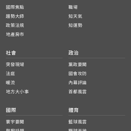
國際焦點
職場
趨勢大師
知天氣
政策法規
知運勢
地產房市
社會
政治
突發現場
黨政要聞
法庭
國會攻防
暖流
內幕評論
地方大小事
首都風雲
國際
體育
寰宇要聞
籃球風雲
熱搜話題
野球天地