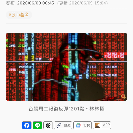
發布
2026/06/09 06:45
(更新 2026/06/09 15:04)
NBA｜
傳奇名帥驚傳離世！曾以「瘋狂籃球」震撼聯
#股市基金
盟 兩大愛徒向他致
中租控股7月營收創今年新高 前7月獲利成長6%
獨家｜
和欣客運總裁逝世！少東涉洗錢遭收押 戴手銬
腳鐐提前奔靈堂畫面曝
處置制度大變革！ 證交所今起縮短股票「關禁閉」天
數與撮合時間
才續任就飛美國大學面試 清大校長高為元致歉：機會
到來時引起我的好奇
白海豚颱風解除海警 西南風來了！4縣市大雨特報、各
台股周二報復反彈1201點。林林攝
地午後雷雨
分析｜
7月營收甫首破單月9000億元下半年續旺指
APP
連結
訂閱
標？ 鴻海本週法說法人關注的四大重點