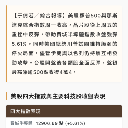
NBA｜
傳奇名帥驚傳離世！曾以「瘋狂籃球」震撼聯
盟 兩大愛徒向他致
【于倩若／綜合報導】美股標普500與那斯
達克綜合指數周一收高，晶片股從上周五的
重挫中反彈，帶動費城半導體指數收盤強彈
5.61%。同時美國總統川普試圖維持脆弱的
停火局面，儘管伊朗與以色列仍持續互相發
動攻擊。台股開盤後各類股全面反彈，盤初
最高漲逾500點收復4萬4。
美股四大指數與主要科技股收盤表現
四大指數表現
費城半導體
12906.69 點 (+5.61%)