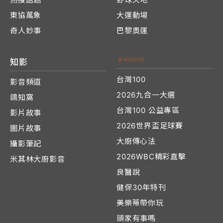
東協萬象
大運動場
奇人妙事
巴黎奧運
知影
台灣100
影音頻道
2026九合一大選
鴿知窩
台灣100 公益專區
影片故事
2026世界盃足球賽
圖片故事
大廚傳心法
攝影筆記
2026WBC精彩直擊
米其林大廚影音
良醫說
健保30年特刊
美樂蒂帶你玩
頭家有事嗎