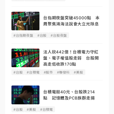
台指期夜盤突破45000點 本
周聚焦鴻海法說會大立光除息
#台指期夜盤
#台股
#台股夜盤
法人砍442億！台積電力守紅
盤、電子權值股走弱 台股開
高走低收跌170點
#台股
#台積電
#股市
#聯發科
#美股
台積電殺40元、台股跌214
點 記憶體及PCB族群走揚
#台股
#美股
#台積電