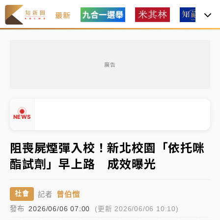
最新
女律師陳昱瑄詐慈濟10億！黃金158kg遭查扣畫面曝光
廣告
暑假過三周才推「E宿新北打卡趣」！抽獎程序複雜 觀
旅局回應了
中信慈善基金會想增加董事人數！辜仲諒向法院聲請遭
NEWS
駁 理由曝光
故宮《龍藏經》特展第2檔！今線上預約開賣一度塞車
阻喪屍煙彈入校！新北校園「依托咪
周六起展出延長至晚上7時
酯試劑」早上路 成效曝光
台東農業處長涉圖利渡假村！東檢抗告成功 今重開羈
▲
押庭
▼
曾伯愷
社會
記者
父親節泡湯了！中颱白海豚雨彈轟3天 「紅到發紫」降
發布
2026/06/06 07:00
(更新 2026/06/06 10:10)
雨熱區曝