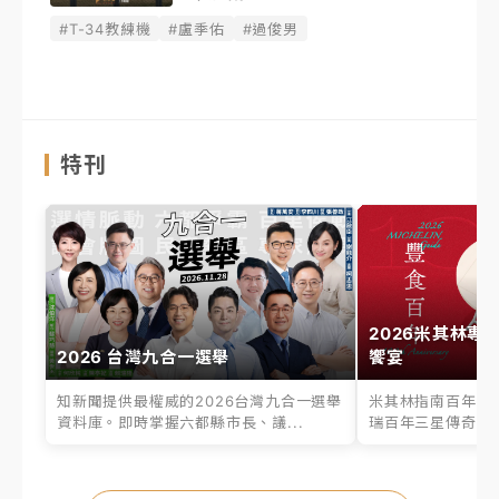
#T-34教練機
#盧季佑
#過俊男
特刊
2026米其林專
2026 台灣九合一選舉
饗宴
知新聞提供最權威的2026台灣九合一選舉
米其林指南百年之
資料庫。即時掌握六都縣市長、議...
瑞百年三星傳奇、台