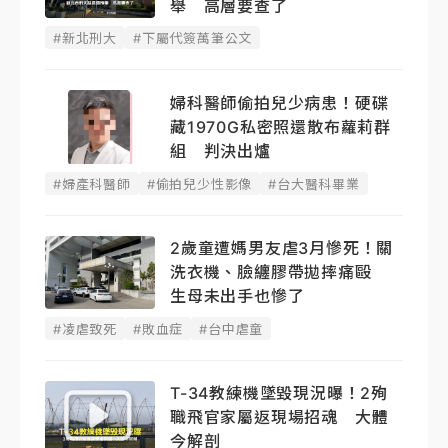
舉 高層要查了
#新北刑大
#下屬代簽萬筆公文
婦科醫師偷拍兒少病患！硬碟
藏1970G私密照還散布蘿莉群
組 判決出爐
#婦產科醫師
#偷拍兒少性影像
#台大醫科畢業
2歲童遭媽男友虐3月慘死！關
洗衣機、臉纏膠帶拋摔痛毆
生母未出手也慘了
#凌虐致死
#敗血症
#台中虐童
T-34教練機墜毀現況曝！2殉
職飛官家屬返現場招魂 大體
今解剖