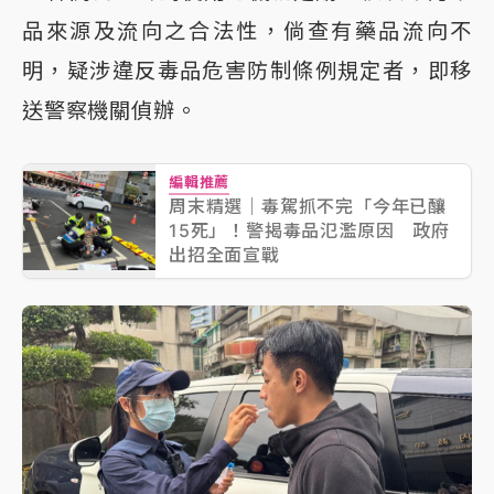
品來源及流向之合法性，倘查有藥品流向不
明，疑涉違反毒品危害防制條例規定者，即移
送警察機關偵辦。
編輯推薦
周末精選｜毒駕抓不完「今年已釀
15死」！警揭毒品氾濫原因 政府
出招全面宣戰