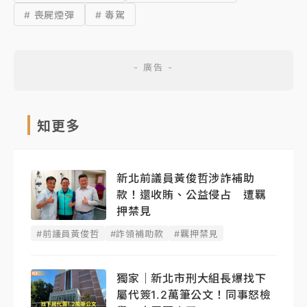
# 喪屍煙彈
# 毒駕
知更多
新北前議員黃俊哲涉詐補助
款！還收賄、公益侵占 遭羈
押禁見
#前議員黃俊哲
#詐領補助款
#羈押禁見
獨家｜新北市刑大組長爆找下
屬代簽1.2萬筆公文！同事怒檢