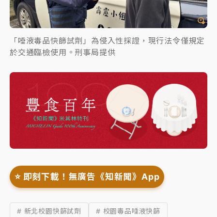
「唾液毒品快篩試劑」為侵入性採證，現行法令僅規定
於交通臨檢使用。刑事局提供
⭐️ 即刻下載！無廣告《知新聞》App
# 新北校園快篩試劑
# 校園毒品唾液快篩