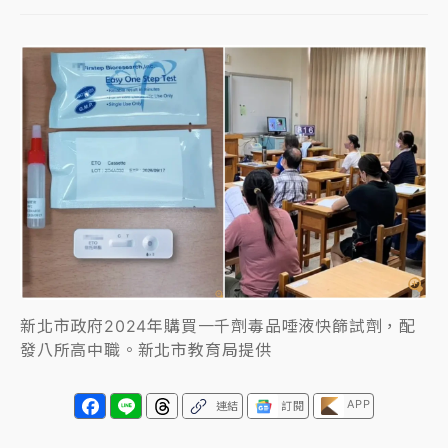
女律師陳昱瑄詐慈濟10億！黃金158kg遭查扣畫面曝光
暑假過三周才推「E宿新北打卡趣」！抽獎程序複雜 觀
旅局回應了
中信慈善基金會想增加董事人數！辜仲諒向法院聲請遭
駁 理由曝光
故宮《龍藏經》特展第2檔！今線上預約開賣一度塞車
周六起展出延長至晚上7時
台東農業處長涉圖利渡假村！東檢抗告成功 今重開羈
押庭
新北市政府2024年購買一千劑毒品唾液快篩試劑，配
發八所高中職。新北市教育局提供
父親節泡湯了！中颱白海豚雨彈轟3天 「紅到發紫」降
雨熱區曝
APP
連結
訂閱