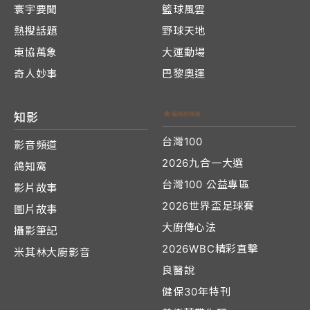
寰宇要聞
籃球風雲
熱搜話題
野球天地
東協萬象
大運動場
奇人妙事
巴黎奧運
知影
台灣100
影音頻道
2026九合一大選
鴿知窩
台灣100 公益專區
影片故事
2026世界盃足球賽
圖片故事
大廚傳心法
攝影筆記
2026WBC精彩直擊
米其林大廚影音
良醫說
健保30年特刊