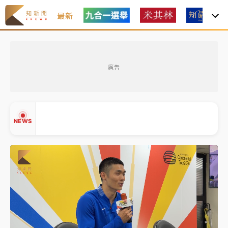
最新
父親節玩樂園！六福村今明2天「爸爸免費」 遠雄海洋
買1送1
廣告
中颱白海豚環流掠北海！今明防劇烈降雨 東部高溫飆
38度
周末精選｜
慈濟遭詐10億完整始末曝！律師掮客大玩兩
NEWS
面手法 郭台銘、蔡英文成關鍵
本周爆款短影音｜
柯文哲帶電子手鐶拄拐杖現身／周玉
蔻蔡玉真開撕爆料
周末精選｜
跨境網購族注意！EZ Way若改由政府委
▲
任 預算難關如何解？
▼
蔣萬安的建中同學！47歲法律學霸戰桃園 公開上任首
要3件事