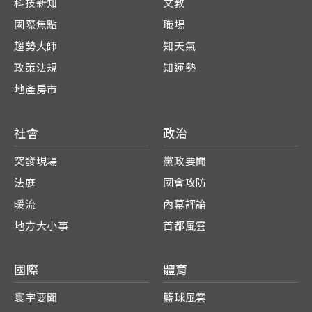
科技新知
文教
國際焦點
職場
趨勢大師
知天氣
政策法規
知運勢
地產房市
社會
政治
突發現場
黨政要聞
法庭
國會攻防
暖流
內幕評論
地方大小事
首都風雲
國際
體育
寰宇要聞
籃球風雲