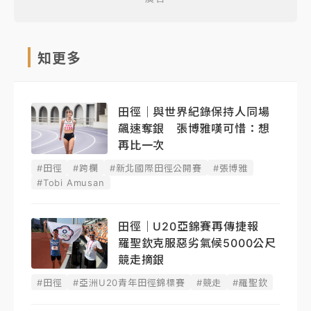
知更多
田徑｜與世界紀錄保持人同場
飆速奪銀 張博雅嘆可惜：想
再比一次
#田徑
#跨欄
#新北國際田徑公開賽
#張博雅
#Tobi Amusan
田徑｜U20亞錦賽再傳捷報
羅聖欽克服惡劣氣候5000公尺
競走摘銀
#田徑
#亞洲U20青年田徑錦標賽
#競走
#羅聖欽