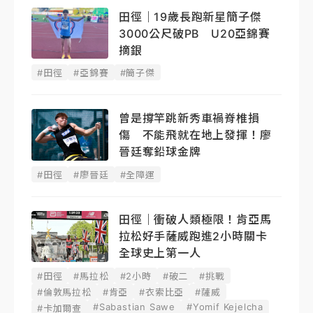
田徑｜19歲長跑新星簡子傑
3000公尺破PB U20亞錦賽
摘銀
#田徑
#亞錦賽
#簡子傑
曾是撐竿跳新秀車禍脊椎損
傷 不能飛就在地上發揮！廖
晉廷奪鉛球金牌
#田徑
#廖晉廷
#全障運
田徑｜衝破人類極限！肯亞馬
拉松好手薩威跑進2小時關卡
全球史上第一人
#田徑
#馬拉松
#2小時
#破二
#挑戰
#倫敦馬拉松
#肯亞
#衣索比亞
#薩威
#Sabastian Sawe
#Yomif Kejelcha
#卡加爾查