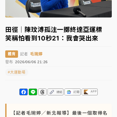
父親節玩樂園！六福村今明2天「爸爸免費」 遠雄海洋
Loaded
:
買1送1
Unmute
100.00%
中颱白海豚環流掠北海！今明防劇烈降雨 東部高溫飆
田徑｜陳玟溥孤注一擲終達亞運標
38度
笑稱怕看到10秒21：我會哭出來
周末精選｜
慈濟遭詐10億完整始末曝！律師掮客大玩兩
面手法 郭台銘、蔡英文成關鍵
毛琬婷
體育
記者
本周爆款短影音｜
柯文哲帶電子手鐶拄拐杖現身／周玉
發布
2026/06/06 21:26
蔻蔡玉真開撕爆料
#大運動場
周末精選｜
跨境網購族注意！EZ Way若改由政府委
任 預算難關如何解？
蔣萬安的建中同學！47歲法律學霸戰桃園 公開上任首
APP
連結
訂閱
要3件事
【記者毛琬婷／新北報導】最後一個取得名