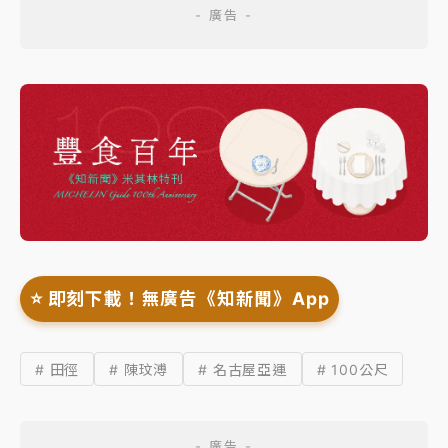
⭐️ 即刻下載！無廣告《知新聞》App
# 田徑
# 陳玟溥
# 名古屋亞運
# 100公尺