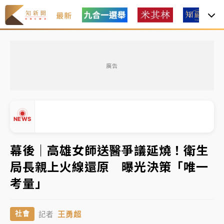
最新
女律師陳昱瑄詐慈濟10億！黃金158kg遭查扣畫面曝光
廣告
暑假過三周才推「E宿新北打卡趣」！抽獎程序複雜 觀
旅局回應了
中信慈善基金會想增加董事人數！辜仲諒向法院聲請遭
NEWS
駁 理由曝光
故宮《龍藏經》特展第2檔！今線上預約開賣一度塞車
幕後｜高雄女師送醫爭議延燒！衛生
周六起展出延長至晚上7時
局長親上火線還原 曝光決策「唯一
台東農業處長涉圖利渡假村！東檢抗告成功 今重開羈
▲
考量」
押庭
▼
父親節泡湯了！中颱白海豚雨彈轟3天 「紅到發紫」降
王勇超
社會
記者
雨熱區曝