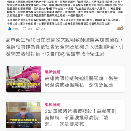
高市衛生局10日在臉書發文說明教師送醫案處置過程，
強調相關作為係依社會安全網及危機介入機制辦理，引
發網友熱烈討論。取自FB@高雄市政府衛生局
編輯推薦
高雄教師控遭強迫送醫延燒！衛生
局澄清被疑揭隱私 深夜急回應
編輯推薦
2幼童驚睹爸媽遭殘殺！惡鄰死刑
竟撤銷 家屬淚批最高院「凌
遲」：就是要廢死