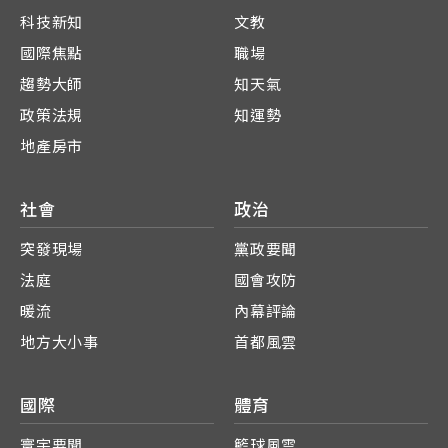
科技新知
文教
國際焦點
職場
趨勢大師
知天氣
政策法規
知運勢
地產房市
社會
政治
突發現場
黨政要聞
法庭
國會攻防
暖流
內幕評論
地方大小事
首都風雲
國際
體育
寰宇要聞
籃球風雲