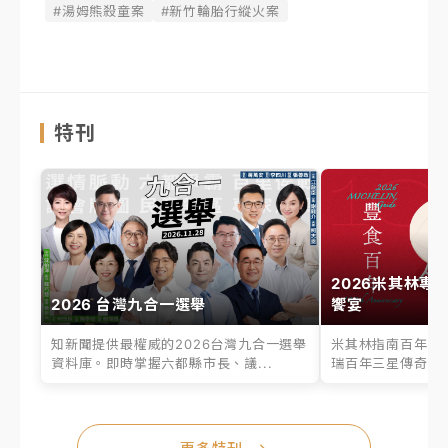
#湯姆熊殺童案
#新竹輪胎行縱火案
特刊
2026米其林專
2026 台灣九合一選舉
饗宴
知新聞提供最權威的2026台灣九合一選舉
米其林指南百年之
資料庫。即時掌握六都縣市長、議...
瑞百年三星傳奇、台