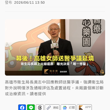
發布
2026/06/11 13:50
女律師陳昱瑄詐慈濟10億！黃金158kg遭查扣畫面曝光
暑假過三周才推「E宿新北打卡趣」！抽獎程序複雜 觀
旅局回應了
中信慈善基金會想增加董事人數！辜仲諒向法院聲請遭
駁 理由曝光
故宮《龍藏經》特展第2檔！今線上預約開賣一度塞車
周六起展出延長至晚上7時
台東農業處長涉圖利渡假村！東檢抗告成功 今重開羈
押庭
高雄市衛生局長黃志中回應教師送醫爭議，強調衛生局
父親節泡湯了！中颱白海豚雨彈轟3天 「紅到發紫」降
對外說明僅涉及通報評估及處置過程，未揭露個案診斷
雨熱區曝
或治療資訊。讀者提供
APP
連結
訂閱