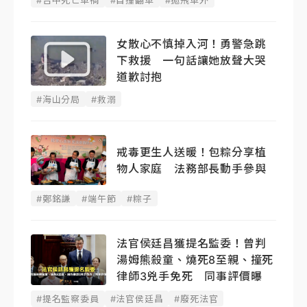
女散心不慎掉入河！勇警急跳
下救援 一句話讓她放聲大哭
道歉討抱
#海山分局
#救溺
戒毒更生人送暖！包粽分享植
物人家庭 法務部長動手參與
#鄭銘謙
#端午節
#粽子
法官侯廷昌獲提名監委！曾判
湯姆熊殺童、燒死8至親、撞死
律師3兇手免死 同事評價曝
#提名監察委員
#法官侯廷昌
#廢死法官