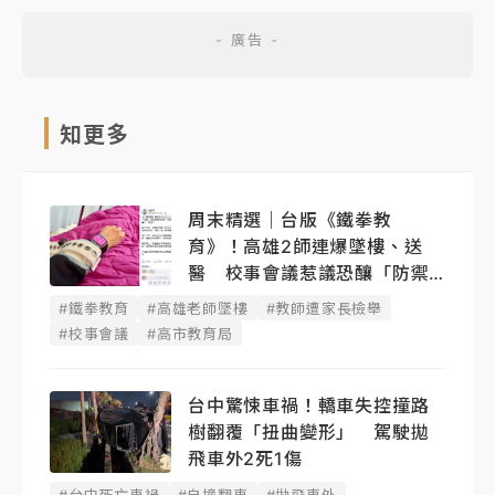
知更多
周末精選｜台版《鐵拳教
育》！高雄2師連爆墜樓、送
醫 校事會議惹議恐釀「防禦
性教學」
#鐵拳教育
#高雄老師墜樓
#教師遭家長檢舉
#校事會議
#高市教育局
台中驚悚車禍！轎車失控撞路
樹翻覆「扭曲變形」 駕駛拋
飛車外2死1傷
#台中死亡車禍
#自撞翻車
#拋飛車外