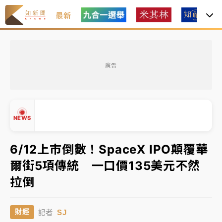
最新
女律師陳昱瑄詐慈濟10億！黃金158kg遭查扣畫面曝光
廣告
台積電殺35元、台股跌近300點 被動元件、低軌衛星
及載板皆走弱
中信慈善基金會想增加董事人數！辜仲諒向法院聲請遭
NEWS
駁 理由曝光
故宮《龍藏經》特展第2檔！今線上預約開賣一度塞車
6/12上市倒數！SpaceX IPO顛覆華
周六起展出延長至晚上7時
爾街5項傳統 一口價135美元不然
台東農業處長涉圖利渡假村！東檢抗告成功 今重開羈
▲
拉倒
押庭
▼
父親節泡湯了！中颱白海豚雨彈轟3天 「紅到發紫」降
SJ
財經
記者
雨熱區曝