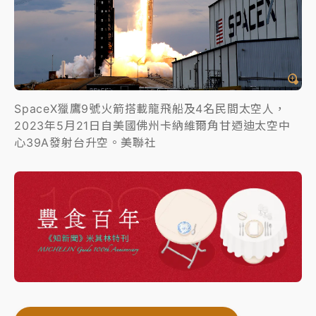
SpaceX獵鷹9號火箭搭載龍飛船及4名民間太空人，
2023年5月21日自美國佛州卡納維爾角甘迺迪太空中
心39A發射台升空。美聯社