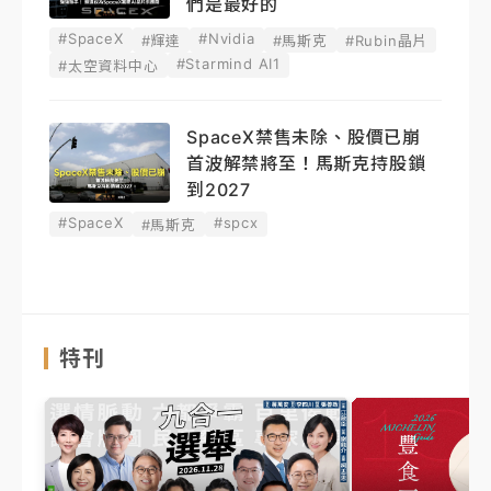
們是最好的
#SpaceX
#Nvidia
#輝達
#馬斯克
#Rubin晶片
#Starmind AI1
#太空資料中心
SpaceX禁售未除、股價已崩
首波解禁將至！馬斯克持股鎖
到2027
#SpaceX
#spcx
#馬斯克
特刊