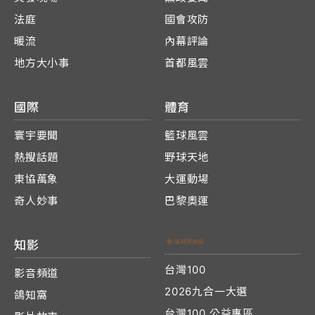
法庭
國會攻防
暖流
內幕評論
地方大小事
首都風雲
國際
體育
寰宇要聞
籃球風雲
熱搜話題
野球天地
東協萬象
大運動場
奇人妙事
巴黎奧運
知影
台灣100
影音頻道
2026九合一大選
鴿知窩
台灣100 公益專區