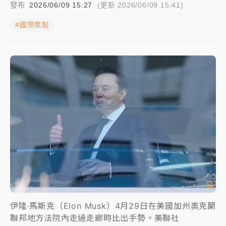
發布
2026/06/09 15:27
(更新 2026/06/09 15:41)
女律師陳昱瑄詐慈濟10億！黃金158kg遭查扣畫面曝光
#國際焦點
台積電殺35元、台股跌近300點 被動元件、低軌衛星
及載板皆走弱
中信慈善基金會想增加董事人數！辜仲諒向法院聲請遭
駁 理由曝光
故宮《龍藏經》特展第2檔！今線上預約開賣一度塞車
周六起展出延長至晚上7時
台東農業處長涉圖利渡假村！東檢抗告成功 今重開羈
押庭
父親節泡湯了！中颱白海豚雨彈轟3天 「紅到發紫」降
雨熱區曝
伊隆·馬斯克（Elon Musk）4月29日在美國加州奧克蘭
聯邦地方法院內走過走廊時比出手勢。美聯社