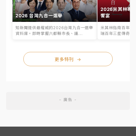
2026米其林專
2026 台灣九合一選舉
饗宴
知新聞提供最權威的2026台灣九合一選舉
米其林指南百年之
資料庫。即時掌握六都縣市長、議...
瑞百年三星傳奇、台
更多特刊
→