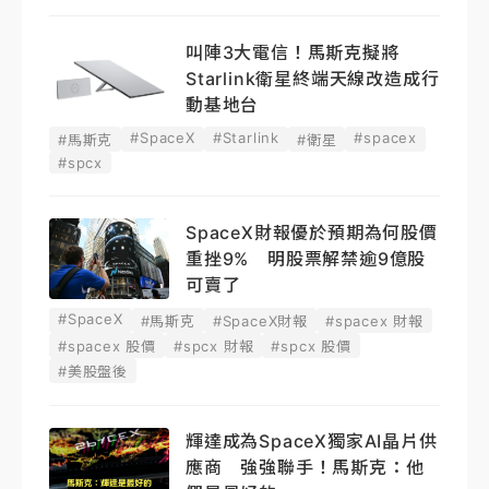
叫陣3大電信！馬斯克擬將
Starlink衛星終端天線改造成行
動基地台
#SpaceX
#Starlink
#spacex
#馬斯克
#衛星
#spcx
SpaceX財報優於預期為何股價
重挫9% 明股票解禁逾9億股
可賣了
#SpaceX
#馬斯克
#SpaceX財報
#spacex 財報
#spacex 股價
#spcx 財報
#spcx 股價
#美股盤後
輝達成為SpaceX獨家AI晶片供
應商 強強聯手！馬斯克：他