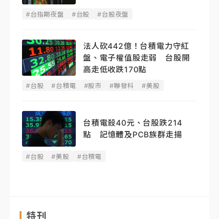
#台指期夜盤
#台股
#台股夜盤
法人砍442億！台積電力守紅
盤、電子權值股走弱 台股開
高走低收跌170點
#台股
#台積電
#股市
#聯發科
#美股
台積電殺40元、台股跌214
點 記憶體及PCB族群走揚
#台股
#美股
#台積電
特刊