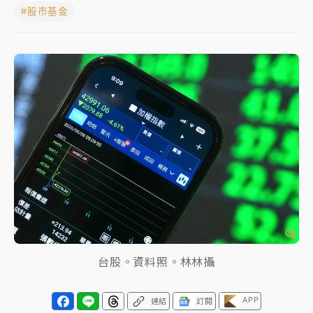
#股市基金
NBA｜
傳奇名帥驚傳離世！曾以「瘋狂籃球」震撼聯
盟 兩大愛徒向他致
中租控股7月營收創今年新高 前7月獲利成長6%
獨家｜
和欣客運總裁逝世！少東涉洗錢遭收押 戴手銬
腳鐐提前奔靈堂畫面曝
處置制度大變革！ 證交所今起縮短股票「關禁閉」天
數與撮合時間
才續任就飛美國大學面試 清大校長高為元致歉：機會
到來時引起我的好奇
白海豚颱風解除海警 西南風來了！4縣市大雨特報、各
地午後雷雨
台股。資料照。林林攝
分析｜
7月營收甫首破單月9000億元下半年續旺指
APP
連結
訂閱
標？ 鴻海本週法說法人關注的四大重點