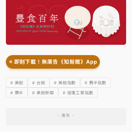
⭐️ 即刻下載！無廣告《知新聞》App
# 美股
# 台股
# 美股指數
# 費半指數
# 費半
# 美股新聞
# 道瓊工業指數