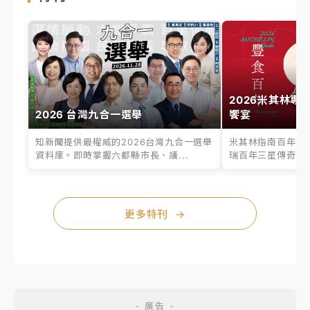
2026米其林專
2026 台灣九合一選舉
饗宴
知新聞提供最權威的2026台灣九合一選舉
米其林指南百年之
資料庫。即時掌握六都縣市長、議...
瑞百年三星傳奇、台
更多特刊
→