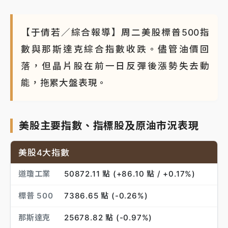
NBA｜
傳奇名帥驚傳離世！曾以「瘋狂籃球」震撼聯
盟 兩大愛徒向他致
【于倩若／綜合報導】周二美股標普500指
數與那斯達克綜合指數收跌。儘管油價回
落，但晶片股在前一日反彈後漲勢失去動
能，拖累大盤表現。
美股主要指數、指標股及原油市況表現
美股4大指數
道瓊工業
50872.11 點 (+86.10 點 / +0.17%)
標普 500
7386.65 點 (-0.26%)
那斯達克
25678.82 點 (-0.97%)