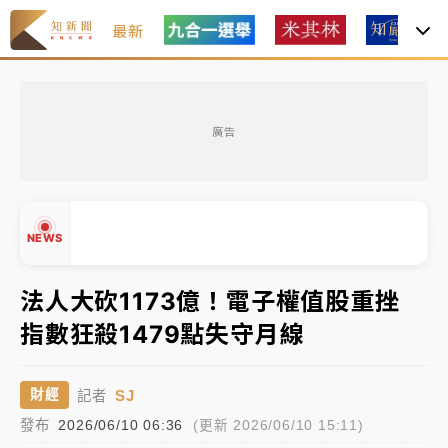
最新
中租控股7月營收創今年新高 前7月獲利成長6%
廣告
獨家｜
和欣客運總裁逝世！少東涉洗錢遭收押 戴手銬
腳鐐提前奔靈堂畫面曝
處置制度大變革！ 證交所今起縮短股票「關禁閉」天
NEWS
數與撮合時間
才續任就飛美國大學面試 清大校長高為元致歉：機會
法人大砍1173億！電子權值股重挫
到來時引起我的好奇
指數狂殺1479點失守月線
白海豚颱風解除海警 西南風來了！4縣市大雨特報、各
▲
地午後雷雨
▼
SJ
財經
記者
分析｜
7月營收甫首破單月9000億元下半年續旺指
發布
2026/06/10 06:36
(更新 2026/06/10 15:11)
標？ 鴻海本週法說法人關注的四大重點