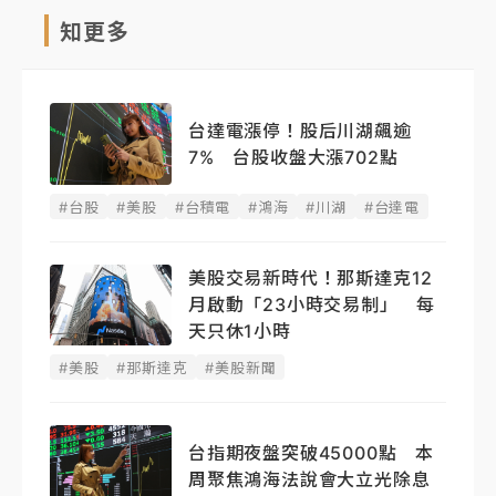
知更多
台達電漲停！股后川湖飆逾
7% 台股收盤大漲702點
#台股
#美股
#台積電
#鴻海
#川湖
#台達電
美股交易新時代！那斯達克12
月啟動「23小時交易制」 每
天只休1小時
#美股
#那斯達克
#美股新聞
台指期夜盤突破45000點 本
周聚焦鴻海法說會大立光除息