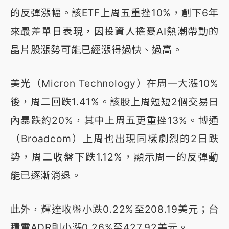
的反彈漲幅。該ETF上周五重挫10%，創下6年
來最差單日表現，因投資人擔憂AI熱潮帶動的
晶片股漲勢可能已經漲得過快、過高。
美光（Micron Technology）在周一大漲10%
後，周二回跌1.41%。該股上周短短2個交易日
內暴跌約20%，其中上周五更重挫13%。博通
（Broadcom）上周也出現同樣劇烈的2日跌
勢，周二收盤下跌1.12%，顯示周一的反彈動
能已逐漸消退。
此外，輝達收盤小跌0.22%至208.19美元；台
積電ADR則小漲0.26%至427.92美元。