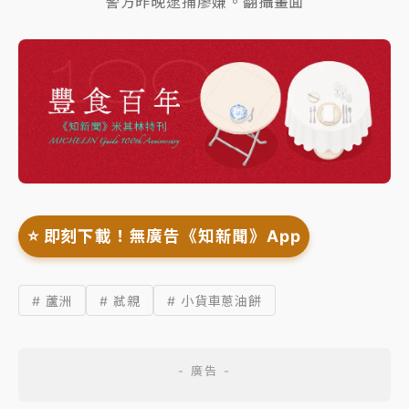
警方昨晚逮捕廖嫌。翻攝畫面
⭐️ 即刻下載！無廣告《知新聞》App
# 蘆洲
# 弒親
# 小貨車蔥油餅