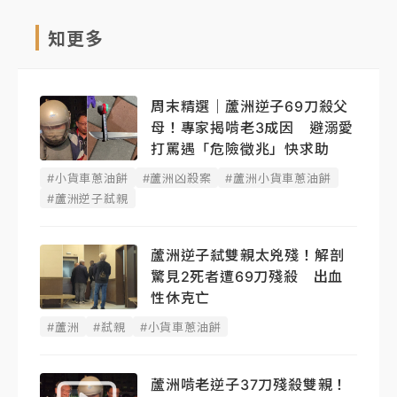
知更多
周末精選｜蘆洲逆子69刀殺父
母！專家揭啃老3成因 避溺愛
打罵遇「危險徵兆」快求助
#小貨車蔥油餅
#蘆洲凶殺案
#蘆洲小貨車蔥油餅
#蘆洲逆子弒親
蘆洲逆子弒雙親太兇殘！解剖
驚見2死者遭69刀殘殺 出血
性休克亡
#蘆洲
#弒親
#小貨車蔥油餅
蘆洲啃老逆子37刀殘殺雙親！