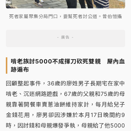
死者家屬聚集分局門口，要幫死者討公道。曾伯愷攝
啃老族討5000不成揮刀砍死雙親 屋內血
跡遍布
回顧整起事件，36歲的廖姓男子長期宅在家中
啃老、沉迷網路遊戲，67歲的父親和75歲的母
親靠著開餐車賣蔥油餅維持家計，每月給兒子
金錢花用，廖男卻因涉嫌於本月17日晚間約9
時，因討錢和母親爆發爭執，母親給了他5000