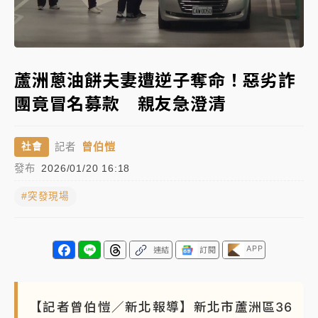
女律師陳昱瑄詐慈濟10億！黃金158kg遭查扣畫面曝光
Loaded
:
Unmute
100.00%
暑假過三周才推「E宿新北打卡趣」！抽獎程序複雜 觀
蘆洲蔥油餅夫妻遭逆子奪命！惡劣詐
旅局回應了
團竟冒名募款 親友急澄清
中信慈善基金會想增加董事人數！辜仲諒向法院聲請遭
駁 理由曝光
曾伯愷
社會
記者
故宮《龍藏經》特展第2檔！今線上預約開賣一度塞車
發布
2026/01/20 16:18
周六起展出延長至晚上7時
#突發現場
台東農業處長涉圖利渡假村！東檢抗告成功 今重開羈
押庭
父親節泡湯了！中颱白海豚雨彈轟3天 「紅到發紫」降
APP
連結
訂閱
雨熱區曝
【記者曾伯愷／新北報導】新北市蘆洲區36