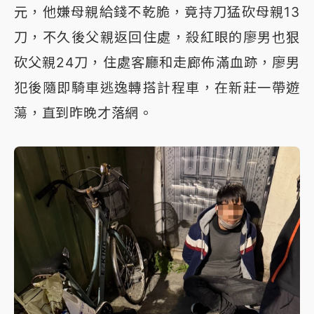
元，他嫌母親給錢不乾脆，竟持刀猛砍母親13
刀，不久後父親返回住處，殺紅眼的廖男也狠
砍父親24刀，住處客廳和走廊佈滿血跡，廖男
犯後隨即騎車逃逸轉搭計程車，在新莊一帶遊
蕩，直到昨晚才落網。