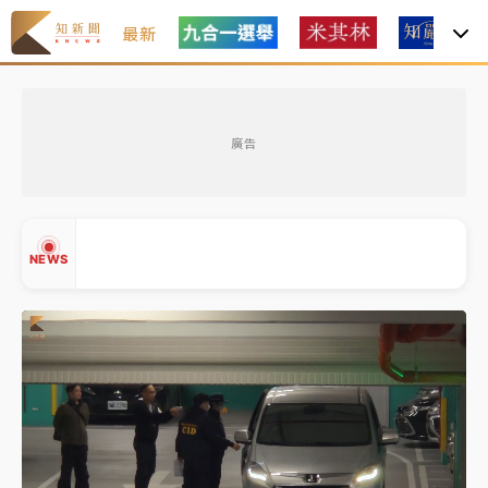
最新
女律師陳昱瑄詐慈濟10億！黃金158kg遭查扣畫面曝光
廣告
暑假過三周才推「E宿新北打卡趣」！抽獎程序複雜 觀
旅局回應了
中信慈善基金會想增加董事人數！辜仲諒向法院聲請遭
NEWS
駁 理由曝光
故宮《龍藏經》特展第2檔！今線上預約開賣一度塞車
周六起展出延長至晚上7時
台東農業處長涉圖利渡假村！東檢抗告成功 今重開羈
▲
押庭
▼
父親節泡湯了！中颱白海豚雨彈轟3天 「紅到發紫」降
雨熱區曝