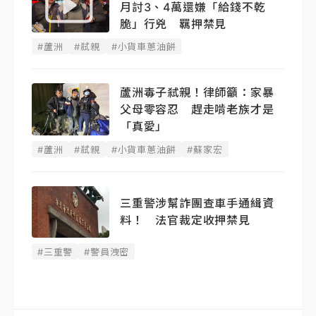
月討3、4萬還嫌「給錢不乾
脆」行兇 羈押禁見
#蘆洲
#弒親
#小貨車蔥油餅
蘆洲毒子弒親！律師籲：家暴
父母零容忍 趕走啃老族才是
「真愛」
#蘆洲
#弒親
#小貨車蔥油餅
#蘇家宏
三重警涉幫詐團查車手通緝資
料！ 法官裁定收押禁見
#三重警
#警員洩密