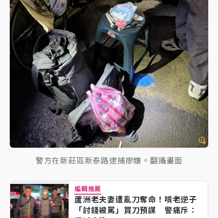
警方在新莊區新泰路逮捕廖嫌。翻攝畫面
編輯推薦
蘆洲老夫妻遭亂刀奪命！啃老逆子
「討錢被罵」買刀預謀 警痛斥：