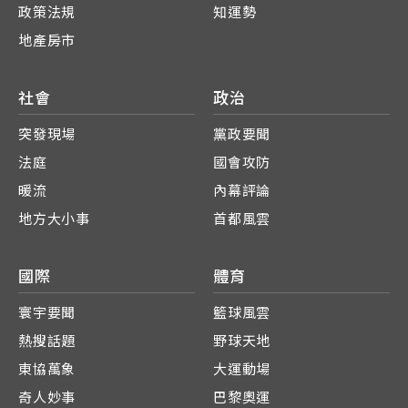
政策法規
知運勢
地產房市
社會
政治
突發現場
黨政要聞
法庭
國會攻防
暖流
內幕評論
地方大小事
首都風雲
國際
體育
寰宇要聞
籃球風雲
熱搜話題
野球天地
東協萬象
大運動場
奇人妙事
巴黎奧運