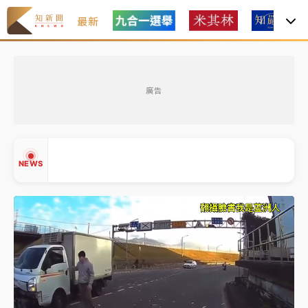
最新
白海豚瘦身！中部以北防劇烈降水 本周天氣展望「多
雨不穩定」
廣告
強風長浪襲馬祖！「白海豚」逼近劃設警戒區 違規戲
水觀浪恐重罰失血
周末精選｜
苯駢芘無安全攝取值！致癌苦茶油下肚 毒
NEWS
物醫籲多吃蔬果代謝
《知新聞》揭「運科計畫」人體實驗黑幕 運動部不追
究！遭監委質疑
▲
台股處置新制明天上路 4大鬆綁一次看
▼
周末精選｜
鎢業董座離奇命喪豪宅！檢警3方向追出前
員工犯案 破案關鍵曝