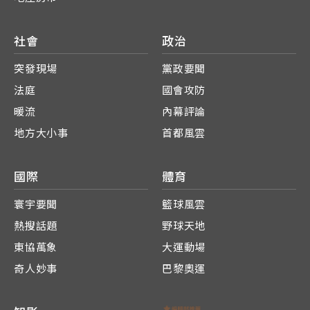
社會
政治
突發現場
黨政要聞
法庭
國會攻防
暖流
內幕評論
地方大小事
首都風雲
國際
體育
寰宇要聞
籃球風雲
熱搜話題
野球天地
東協萬象
大運動場
奇人妙事
巴黎奧運