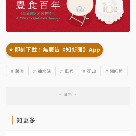
⭐️ 即刻下載！無廣告《知新聞》App
# 蘆洲
# 抽水站
# 車禍
# 死劫
# 闖紅燈
知更多