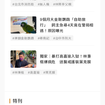
#台北市消防局
#無人機
#林葉亭父親
9個月大金剛鸚鵡「自助旅
行」 飼主急尋4天竟在警局相
遇！原因曝光
#栗額金剛鸚鵡
#尋鳥記
#台中市刑大
獨家｜暴打高嘉瑜入獄！林秉
樞爆病危 送醫戒護裝葉克膜
#林秉樞
#高嘉瑜
#葉克膜
特刊