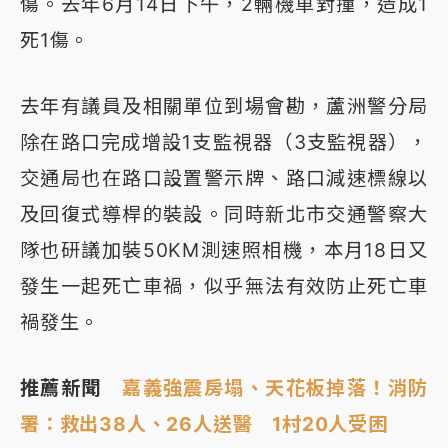
傷。去年6月14日下午，2輛機車對撞，造成1
死1傷。
去年有議員及相關單位到場會勘，蘆洲警分局
除在路口完成增設1支監視器（3支監視器），
交通局也在路口設置警示牌、路口減速標線以
及回復式導桿的裝設。同時新北市交通警察大
隊也研議加裝50KM測速照相機，本月18日又
發生一起死亡車禍，似乎無法有效防止死亡車
禍發生。
推薦新聞
嘉義強震房塌、天花板掉落！消防
署：救出38人、26人送醫 1村20人受困