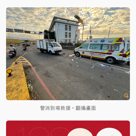
警消到場救援。翻攝畫面