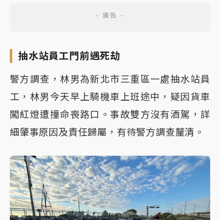
抽水站員工門前遇死劫
警方調查，林男為新北市三重區一處抽水站員
工，林男今天早上騎機車上班途中，疑因貨車
闖紅燈遭撞命喪路口。事故雙方沒有酒駕，詳
細肇事原因及責任歸屬，有待警方調查釐清。