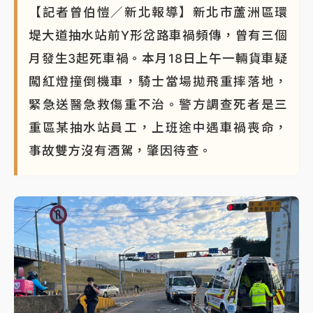
【記者曾伯愷／新北報導】新北市蘆洲區環
堤大道抽水站前Y形岔路車禍頻傳，曾有三個
月發生3起死車禍。本月18日上午一輛貨車疑
闖紅燈撞倒機車，騎士當場拋飛重摔落地，
緊急送醫急救傷重不治。警方調查死者是三
重區某抽水站員工，上班途中遇車禍喪命，
事故雙方沒有酒駕，肇因待查。