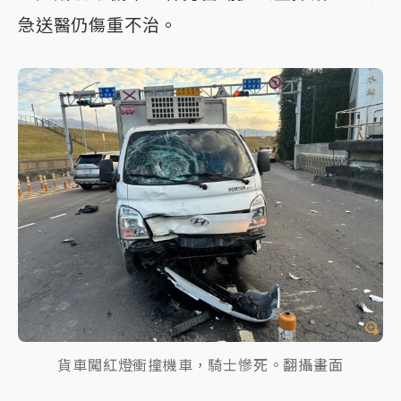
急送醫仍傷重不治。
貨車闖紅燈衝撞機車，騎士慘死。翻攝畫面