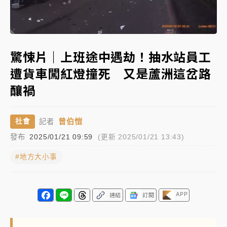
白海豚瘦身！中部以北防劇烈降水 本周天氣展望「多
Loaded
:
雨不穩定」
Unmute
100.00%
強風長浪襲馬祖！「白海豚」逼近劃設警戒區 違規戲
驚悚片｜上班途中遇劫！抽水站員工
水觀浪恐重罰失血
遭貨車闖紅燈撞死 又是蘆洲這岔路
周末精選｜
苯駢芘無安全攝取值！致癌苦茶油下肚 毒
釀禍
物醫籲多吃蔬果代謝
《知新聞》揭「運科計畫」人體實驗黑幕 運動部不追
曾伯愷
社會
記者
究！遭監委質疑
發布
2025/01/21 09:59
(更新 2025/01/21 13:43)
台股處置新制明天上路 4大鬆綁一次看
#地方大小事
周末精選｜
鎢業董座離奇命喪豪宅！檢警3方向追出前
員工犯案 破案關鍵曝
APP
連結
訂閱