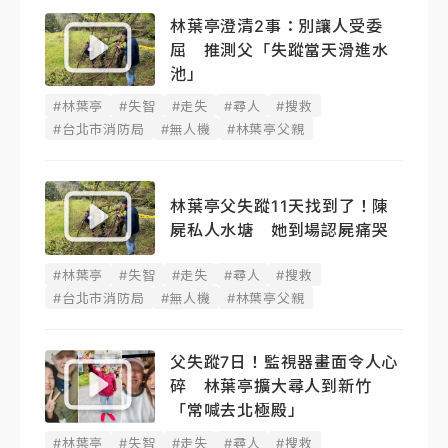
林葉亭澄清2事：別讓人受委
屈 推測父「失蹤當天滑進水
池」
#林葉亭
#失智
#走失
#尋人
#搜救
#台北市消防局
#無人機
#林葉亭父親
林葉亭父失蹤11天找到了！陳
屍私人水塘 她到場認屍痛哭
#林葉亭
#失智
#走失
#尋人
#搜救
#台北市消防局
#無人機
#林葉亭父親
父失蹤7日！監視器畫面令人心
碎 林葉亭擴大尋人到新竹
「常喊去北極殿」
#林葉亭
#失智
#走失
#尋人
#搜救