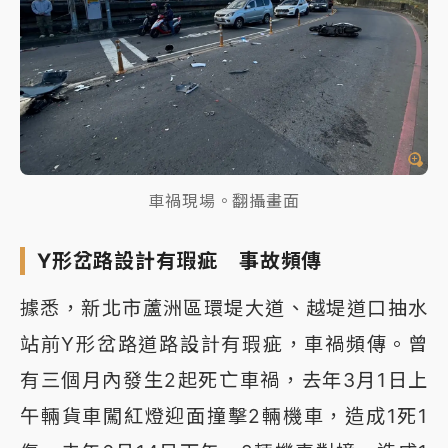
車禍現場。翻攝畫面
Y形岔路設計有瑕疵 事故頻傳
據悉，新北市蘆洲區環堤大道、越堤道口抽水
站前Y形岔路道路設計有瑕疵，車禍頻傳。曾
有三個月內發生2起死亡車禍，去年3月1日上
午輛貨車闖紅燈迎面撞擊2輛機車，造成1死1