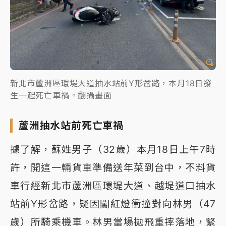
新北市蘆洲區環堤大道抽水站前Y形岔路，本月18日發
生一起死亡車禍。翻攝畫面
蘆洲抽水站前死亡車禍
據了解，蘇姓男子（32歲）本月18日上午7時
許，開這一輛貨車準備送年菜到台中，不料貨
車行經新北市蘆洲區環堤大道、越堤道口抽水
站前Y形岔路，疑因闖紅燈衝撞對向林男（47
歲）所騎乘機車。林男當場拋飛重摔落地，緊