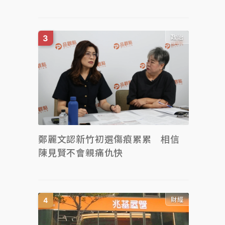
政治
鄭麗文認新竹初選傷痕累累 相信
陳見賢不會親痛仇快
財經