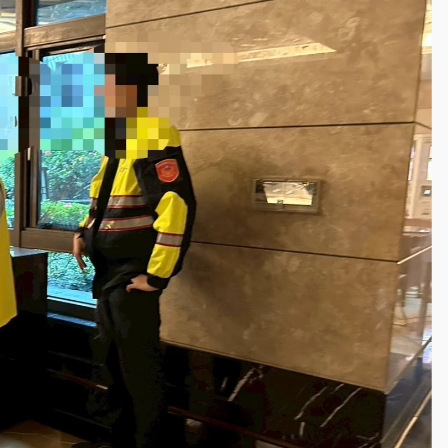
一度塞車 周六起展出延長至晚上7時
今重開羈押庭
到發紫」降雨熱區曝