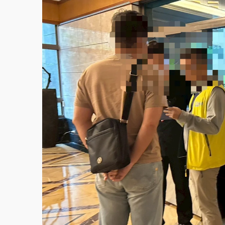
故宮《龍藏經》特展第2檔！今線上預約開賣
台東農業處長涉圖利渡假村！東檢抗告成功 
父親節泡湯了！中颱白海豚雨彈轟3天 「紅