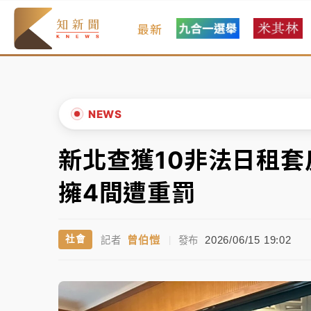
最新
女律師陳昱瑄詐慈濟10億！黃金158kg遭查
暑假過三周才推「E宿新北打卡趣」！抽獎程
中信慈善基金會想增加董事人數！辜仲諒向法
NEWS
故宮《龍藏經》特展第2檔！今線上預約開賣
新北查獲10非法日租套
▲
台東農業處長涉圖利渡假村！東檢抗告成功 
▼
擁4間遭重罰
父親節泡湯了！中颱白海豚雨彈轟3天 「紅
曾伯愷
2026/06/15 19:02
社會
記者
|
發布
女律師陳昱瑄詐慈濟10億！黃金158kg遭查
暑假過三周才推「E宿新北打卡趣」！抽獎程
中信慈善基金會想增加董事人數！辜仲諒向法