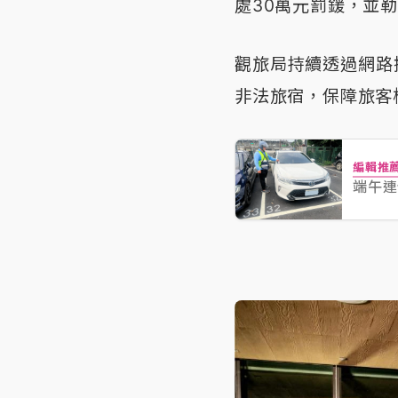
處30萬元罰鍰，並
觀旅局持續透過網路
非法旅宿，保障旅客
編輯推
端午連