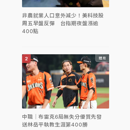
非農就業人口意外減少！美科技股
周五早盤反彈 台指期夜盤漲逾
400點
體育
中職｜布雷克6局無失分優質先發
送林岳平執教生涯第400勝