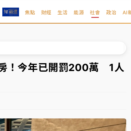
焦點
財經
生活
能源
社會
政治
AI
扣畫面曝光
序複雜 觀旅局回應了
院聲請遭駁 理由曝光
一度塞車 周六起展出延長至晚上7時
房！今年已開罰200萬 1人
今重開羈押庭
到發紫」降雨熱區曝
扣畫面曝光
序複雜 觀旅局回應了
院聲請遭駁 理由曝光