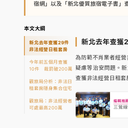
宿網」以及「新北優質旅宿電子書」
本文大綱
新北去年查獲
新北去年查獲29件
非法經營日租套房
為防範不肖業者經營
今年前五個月查獲
疑慮等治安問題。新
10件 裁罰破200萬
查獲非法經營日租套
觀旅局分析：非法日
租套房隱身集合住宅
觀旅局：非法經營者
編輯推
三鶯線
可處最高200萬