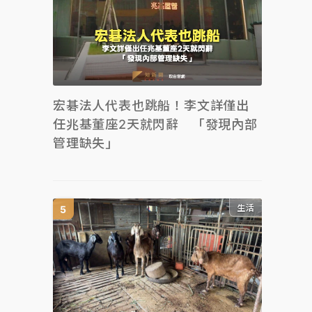
宏碁法人代表也跳船！李文詳僅出
任兆基董座2天就閃辭 「發現內部
管理缺失」
生活