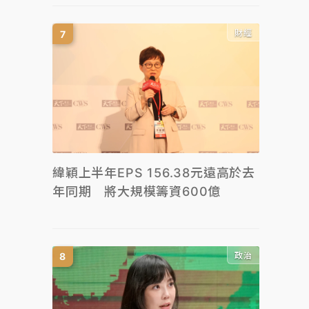
財經
緯穎上半年EPS 156.38元遠高於去
年同期 將大規模籌資600億
政治