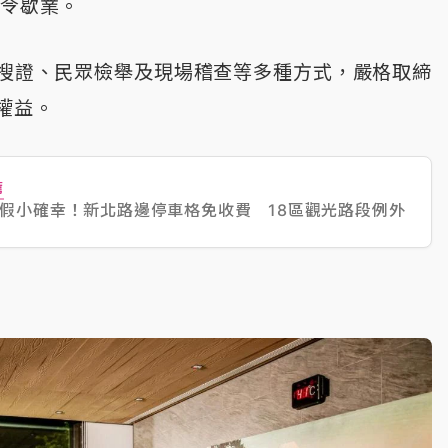
勒令歇業。
搜證、民眾檢舉及現場稽查等多種方式，嚴格取締
權益。
薦
假小確幸！新北路邊停車格免收費 18區觀光路段例外