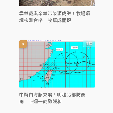
雲林戴奧辛羊污染源成謎！牧場環
境檢測合格 牧草成關鍵
生活
中颱白海豚來襲！明起北部防豪
雨 下週一雨勢緩和