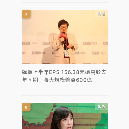
財經
緯穎上半年EPS 156.38元遠高於去
年同期 將大規模籌資600億
政治