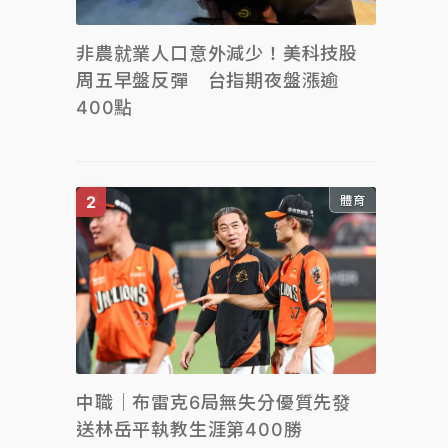
非農就業人口意外減少！美科技股
周五早盤反彈 台指期夜盤漲逾
400點
體育
中職｜布雷克6局無失分優質先發
送林岳平執教生涯第400勝