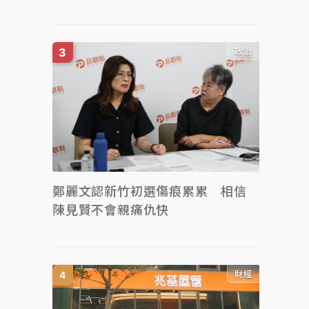
政治
鄭麗文認新竹初選傷痕累累 相信
陳見賢不會親痛仇快
財經