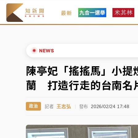
最新
女律師陳昱瑄詐慈濟10億！黃金158kg遭查
暑假過三周才推「E宿新北打卡趣」！抽獎程
中信慈善基金會想增加董事人數！辜仲諒向法
NEWS
故宮《龍藏經》特展第2檔！今線上預約開賣
陳亭妃「搖搖馬」小提
▲
台東農業處長涉圖利渡假村！東檢抗告成功 
▼
蘭 打造行走的台南名
父親節泡湯了！中颱白海豚雨彈轟3天 「紅
王志弘
2026/02/24 17:48
政治
記者
|
發布
女律師陳昱瑄詐慈濟10億！黃金158kg遭查
暑假過三周才推「E宿新北打卡趣」！抽獎程
中信慈善基金會想增加董事人數！辜仲諒向法