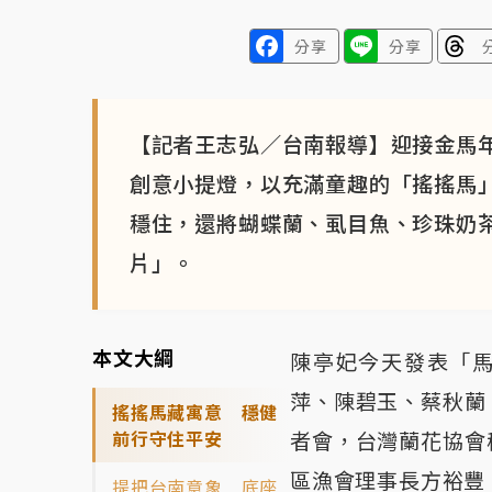
分享
分享
【記者王志弘／台南報導】迎接金馬
創意小提燈，以充滿童趣的「搖搖馬
穩住，還將蝴蝶蘭、虱目魚、珍珠奶
片」。
本文大綱
陳亭妃今天發表「馬
萍、陳碧玉、蔡秋蘭
搖搖馬藏寓意 穩健
前行守住平安
者會，台灣蘭花協會
區漁會理事長方裕豐
提把台南意象 底座