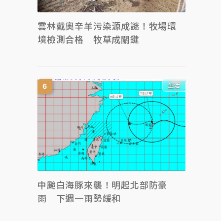
雲林戴奧辛羊污染源成謎！牧場環
境檢測合格 牧草成關鍵
生活
中颱白海豚來襲！明起北部防豪
雨 下週一雨勢緩和