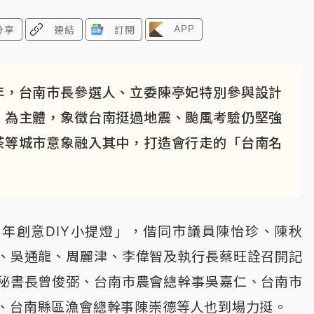
APP
分享
連結
訂閱
年，台南市長參選人、立委陳亭妃特別參與設計
」為主體，象徵台南挺過地震、颱風考驗仍堅強
茶等城市意象融入其中，打造會行走的「台南名
年創意DIY小提燈」，偕同市議員陳怡珍、陳秋
、吳通龍、周麗津、李偉智及執行長蔡旺詮召開記
秘書長曾俊弼、台南市農會總幹事吳嘉仁、台南市
、台南縣區漁會總幹事陳崇德等人也到場力挺。