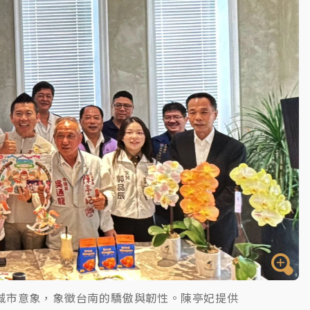
一度塞車 周六起展出延長至晚上7時
今重開羈押庭
到發紫」降雨熱區曝
城市意象，象徵台南的驕傲與韌性。陳亭妃提供