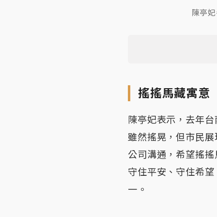
陳亭妃
搖搖馬藏寓意
陳亭妃表示，去年台
雖然搖晃，但市民展
公司溝通，希望搖搖
守住平安、守住希望
一。