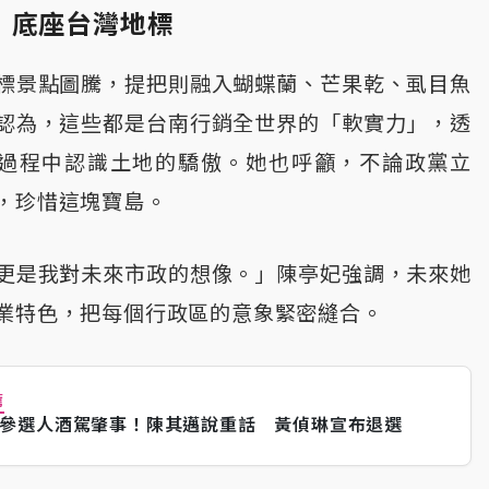
 底座台灣地標
標景點圖騰，提把則融入蝴蝶蘭、芒果乾、虱目魚
認為，這些都是台南行銷全世界的「軟實力」，透
Y過程中認識土地的驕傲。她也呼籲，不論政黨立
，珍惜這塊寶島。
更是我對未來市政的想像。」陳亭妃強調，未來她
業特色，把每個行政區的意象緊密縫合。
薦
參選人酒駕肇事！陳其邁說重話 黃偵琳宣布退選