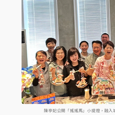
故宮《龍藏經》特展第2檔！今線上預約開賣
台東農業處長涉圖利渡假村！東檢抗告成功 
父親節泡湯了！中颱白海豚雨彈轟3天 「紅
陳亭妃公開「搖搖馬」小提燈，融入