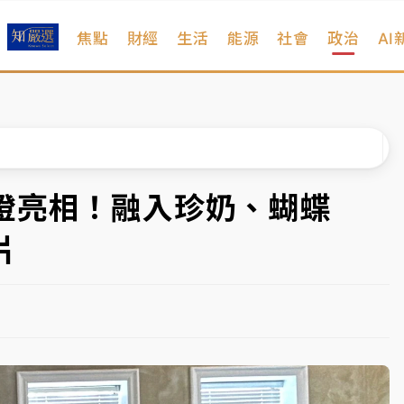
焦點
財經
生活
能源
社會
政治
AI
扣畫面曝光
序複雜 觀旅局回應了
院聲請遭駁 理由曝光
一度塞車 周六起展出延長至晚上7時
燈亮相！融入珍奶、蝴蝶
今重開羈押庭
片
到發紫」降雨熱區曝
扣畫面曝光
序複雜 觀旅局回應了
院聲請遭駁 理由曝光