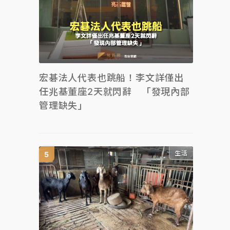
宏碁法人代表也跳船！李文詳僅出
任兆基董座2天就閃辭 「發現內部
管理缺失」
生活