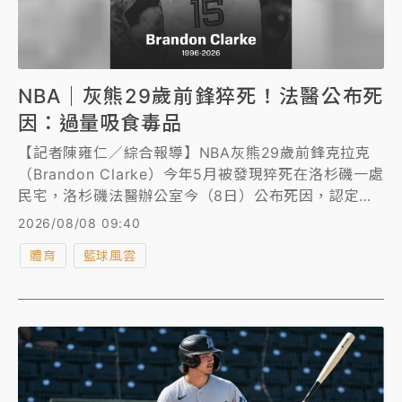
NBA｜灰熊29歲前鋒猝死！法醫公布死
因：過量吸食毒品
【記者陳雍仁／綜合報導】NBA灰熊29歲前鋒克拉克
（Brandon Clarke）今年5月被發現猝死在洛杉磯一處
民宅，洛杉磯法醫辦公室今（8日）公布死因，認定為
意外吸食海洛因與古柯鹼過量。
2026/08/08 09:40
體育
籃球風雲