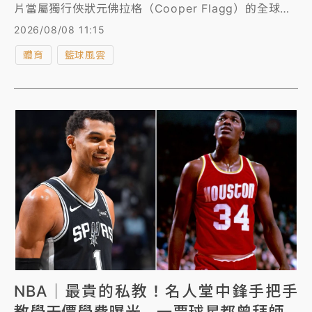
片當屬獨行俠狀元佛拉格（Cooper Flagg）的全球限
量一張的「新人首秀球衣標誌卡（Rookie Debut
2026/08/08 11:15
Patch）」，目前已引爆球卡收藏界的瘋狂爭奪戰，
體育
籃球風雲
《運動畫刊》報導，獨行俠也推出天價大禮包進行懸
賞，加入爭奪行列。
NBA｜最貴的私教！名人堂中鋒手把手
教學天價學費曝光 一票球星都曾拜師