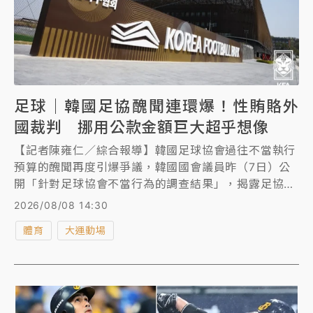
足球｜韓國足協醜聞連環爆！性賄賂外
國裁判 挪用公款金額巨大超乎想像
【記者陳雍仁／綜合報導】韓國足球協會過往不當執行
預算的醜聞再度引爆爭議，韓國國會議員昨（7日）公
開「針對足球協會不當行為的調查結果」，揭露足協高
層曾在15年前多次動用公款向外國裁判提供性招待，且
2026/08/08 14:30
挪用金額巨大超乎想像，凸顯足協內部貪腐問題嚴重。
體育
大運動場