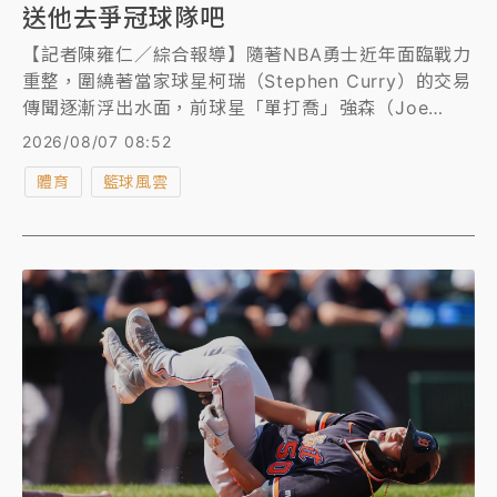
送他去爭冠球隊吧
【記者陳雍仁／綜合報導】隨著NBA勇士近年面臨戰力
重整，圍繞著當家球星柯瑞（Stephen Curry）的交易
傳聞逐漸浮出水面，前球星「單打喬」強森（Joe
Johnson）近日在節目中談及勇士現狀，開門見山為柯
2026/08/07 08:52
瑞叫屈，向勇士喊話應該考慮將柯瑞交易出去，讓他去
體育
籃球風雲
其他能爭冠的球隊發揮。