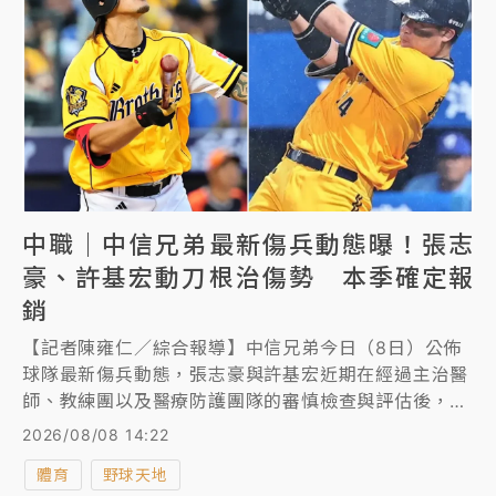
中職｜中信兄弟最新傷兵動態曝！張志
豪、許基宏動刀根治傷勢 本季確定報
銷
【記者陳雍仁／綜合報導】中信兄弟今日（8日）公佈
球隊最新傷兵動態，張志豪與許基宏近期在經過主治醫
師、教練團以及醫療防護團隊的審慎檢查與評估後，已
分別順利完成「手腕鉤狀骨手術」與即將進行「右膝關
2026/08/08 14:22
節鏡半月板修復手術」，兩人今年賽季都確定報銷。
體育
野球天地