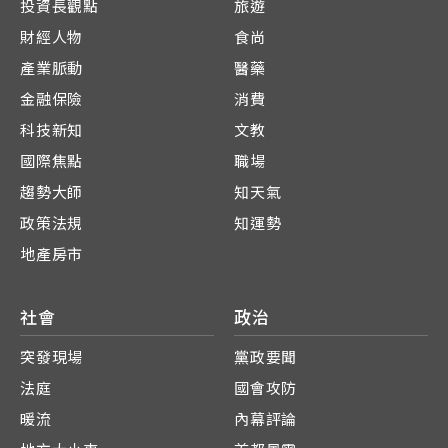
投資長觀點
旅遊
財經人物
食尚
產業脈動
醫藥
金融保險
消費
科技新知
文教
國際焦點
職場
趨勢大師
知天氣
政策法規
知運勢
地產房市
社會
政治
突發現場
黨政要聞
法庭
國會攻防
暖流
內幕評論