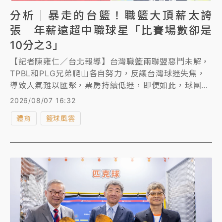
分析｜暴走的台籃！職籃大頂薪太誇
張 年薪遠超中職球星「比賽場數卻是
10分之3」
【記者陳雍仁／台北報導】台灣職籃兩聯盟惡鬥未解，
TPBL和PLG兄弟爬山各自努力，反讓台灣球迷失焦，
導致人氣難以匯聚，票房持續低迷，即便如此，球團砸
錢依舊不手軟，近期臺北台新戰神網羅旅外球星林庭
2026/08/07 16:32
謙，據傳價碼都遠超中職，但每年的比賽場數卻僅是中
體育
籃球風雲
職的10分之3，球員溢價程度已到令人咋舌的地步。