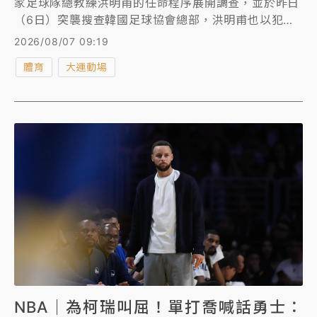
家足球隊總教練洪明甫的任命程序展開調查，並於昨日
（6日）突襲搜查韓國足球協會總部，洪明甫也以犯罪
嫌疑人遭到警方傳喚。
2026/08/07 09:19
體育
大運動場
NBA｜為柯瑞叫屈！單打喬喊話勇士：