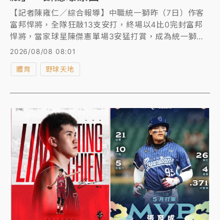
【記者陳雍仁／綜合報導】中職統一獅昨（7日）作客
富邦悍將，全隊狂敲13支安打，終場以4比0完封富邦
悍將，當家球星陳傑憲單場3安猛打賞，成為統一獅奪
勝大功臣，美中不足的是他在比賽中發生一次「謎之雙
2026/08/08 08:01
殺」，賽後「餅總」林岳平透露原因。
體育
野球天地