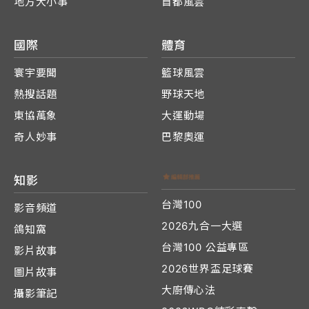
地方大小事
首都風雲
國際
體育
寰宇要聞
籃球風雲
熱搜話題
野球天地
東協萬象
大運動場
奇人妙事
巴黎奧運
知影
台灣100
影音頻道
2026九合一大選
鴿知窩
台灣100 公益專區
影片故事
2026世界盃足球賽
圖片故事
大廚傳心法
攝影筆記