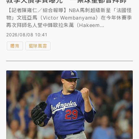
【記者陳雍仁／綜合報導】NBA馬刺超級新星「法國怪
物」文班亞馬（Victor Wembanyama）在今年休賽季
再次拜師名人堂中鋒歐拉朱萬（Hakeem
Olajuwon），精進自己的禁區進攻技能包，展現進步
2026/08/08 10:41
野心。根據美媒報導，歐拉朱萬一對一專屬特訓價碼高
體育
籃球風雲
達每周10萬美元（約台幣323萬元），堪稱是NBA最昂
貴的私教之一。