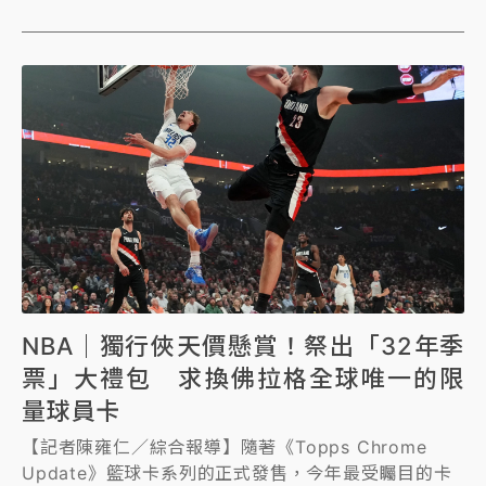
NBA｜獨行俠天價懸賞！祭出「32年季
票」大禮包 求換佛拉格全球唯一的限
量球員卡
【記者陳雍仁／綜合報導】隨著《Topps Chrome
Update》籃球卡系列的正式發售，今年最受矚目的卡