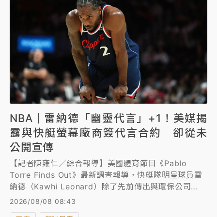
NBA｜雷納德「幽靈代言」+1！美媒揭
露與快艇螢幕廠商簽代言合約 卻從未
公開宣傳
【記者陳雍仁／綜合報導】美國體育節目《Pablo
Torre Finds Out》最新調查報導，快艇隊明星球員雷
納德（Kawhi Leonard）除了先前傳出與環保公司
Aspiration的爭議合作，現在又涉嫌與快艇隊新主場的
2026/08/08 08:43
巨型螢幕廠商Daktronics簽署一份價值數百萬美元的