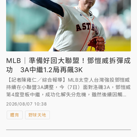
MLB｜準備好回大聯盟！鄧愷威拆彈成
功 3A中繼1.2局再飆3K
【記者陳雍仁／綜合報導】MLB太空人台灣強投鄧愷威
持續在小聯盟3A調整，今（7日）面對洛磯3A，鄧愷威
第4度登板中繼，成功化解失分危機，雖然後續因觸身
球和挨1支長打，丟掉1分，但1.2局的投球飆出3次三
2026/08/07 10:38
振，表現依舊精彩。
體育
野球天地