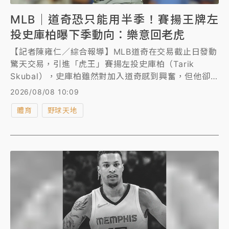
MLB｜道奇恐只能用半季！賽揚王牌左
投史庫柏曝下季動向：樂意回老虎
【記者陳雍仁／綜合報導】MLB道奇在交易截止日發動
驚天交易，引進「虎王」賽揚左投史庫柏（Tarik
Skubal），史庫柏雖然對加入道奇感到興奮，但他卻
在近日受訪時談到自己的未來動向，透露不排除重返老
2026/08/08 10:09
虎。
體育
野球天地