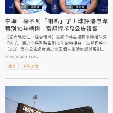
中職｜聽不到「喇叭」了！球評潘忠韋
暫別10年轉播 富邦悍將發公告證實
【記者陳雍仁／綜合報導】富邦悍將主場賽事轉播球評
「喇叭」潘忠韋將暫時告別10年的轉播台，富邦悍將今
（8日）發布公告證實潘忠韋因個人生活步調與規劃考
量，即日起暫時告別長達10年的富邦悍將主場賽事轉播
2026/08/08 14:57
工作。
體育
野球天地