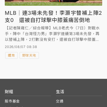
MLB｜連3場未先發！李灝宇替補上陣2
支0 還被自打球擊中膝蓋痛苦倒地
【記者陳雍仁／綜合報導】MLB老虎今（7日）對戰水
手，陣中「台灣怪力男」李灝宇連續第3場未先發，再
以替補上陣，2打數沒有安打，還被自打球擊中膝蓋，
一度痛苦倒地，幸好最終無大礙，終場老虎以11比0大
2026/08/07 08:38
勝。
體育
野球天地
財經
生活
股市基金
交通