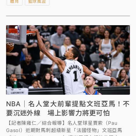
體育
籃球風雲
「幽靈代言」合約，恐進一步引發規避NBA團隊薪資上
限爭議。
NBA｜名人堂大前輩提點文班亞馬！不
要沉迷外線 場上影響力將更可怕
【記者陳雍仁／綜合報導】名人堂球星賈索（Pau
Gasol）近期對馬刺超級新星「法國怪物」文班亞馬