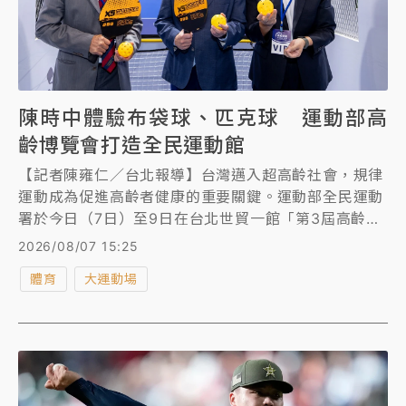
陳時中體驗布袋球、匹克球 運動部高
齡博覽會打造全民運動館
【記者陳雍仁／台北報導】台灣邁入超高齡社會，規律
運動成為促進高齡者健康的重要關鍵。運動部全民運動
署於今日（7日）至9日在台北世貿一館「第3屆高齡健
康產業博覽會」打造全民運動主題館，行政院政務委員
2026/08/07 15:25
陳時中、吳誠文和大會總召集人沈榮津偕同運動部全民
體育
大運動場
運動署長房瑞文參觀運動部主題館，還下場體驗新興運
動布袋球及匹克球，一起響應「好肌力 超齡活」的主
題。