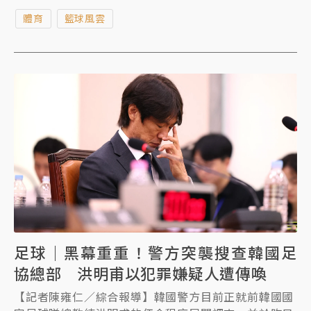
指出，她已在斯洛維尼亞提出新訴訟，要求高達5000
體育
籃球風雲
萬美元（約台幣16億元）的和解金。
足球｜黑幕重重！警方突襲搜查韓國足
協總部 洪明甫以犯罪嫌疑人遭傳喚
【記者陳雍仁／綜合報導】韓國警方目前正就前韓國國