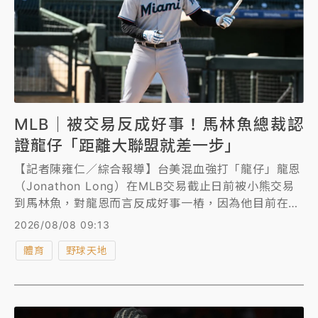
MLB｜被交易反成好事！馬林魚總裁認
證龍仔「距離大聯盟就差一步」
【記者陳雍仁／綜合報導】台美混血強打「龍仔」龍恩
（Jonathon Long）在MLB交易截止日前被小熊交易
到馬林魚，對龍恩而言反成好事一樁，因為他目前在
3A的火熱手感，很有機會在馬林魚獲得升上大聯盟的
2026/08/08 09:13
機會，馬林魚總裁認證龍恩距離大聯盟「僅差一步」！
體育
野球天地