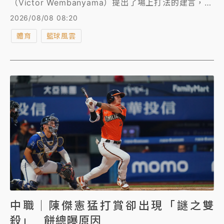
（Victor Wembanyama）提出了場上打法的建言，賈
索直言，若文班亞馬能不要沉迷外線，將進攻重心放在
2026/08/08 08:20
禁區，將可大大增加在場上的影響力。
體育
籃球風雲
中職｜陳傑憲猛打賞卻出現「謎之雙
殺」 餅總曝原因